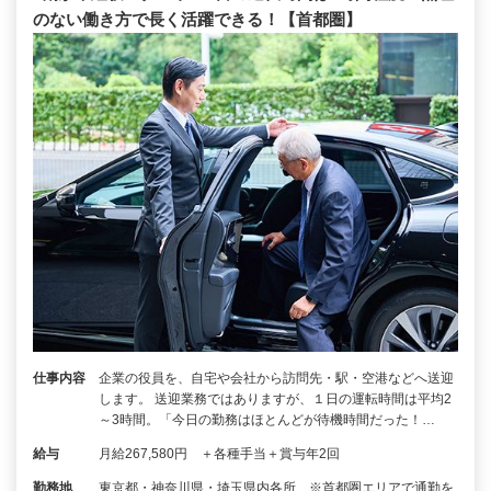
のない働き方で長く活躍できる！【首都圏】
仕事内容
企業の役員を、自宅や会社から訪問先・駅・空港などへ送迎
します。 送迎業務ではありますが、１日の運転時間は平均2
～3時間。「今日の勤務はほとんどが待機時間だった！…
給与
月給267,580円 ＋各種手当＋賞与年2回
勤務地
東京都・神奈川県・埼玉県内各所 ※首都圏エリアで通勤を