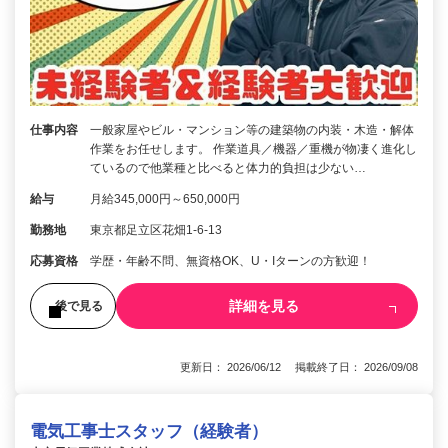
仕事内容
一般家屋やビル・マンション等の建築物の内装・木造・解体
作業をお任せします。 作業道具／機器／重機が物凄く進化し
ているので他業種と比べると体力的負担は少ない…
給与
月給345,000円～650,000円
勤務地
東京都足立区花畑1-6-13
応募資格
学歴・年齢不問、無資格OK、U・Iターンの方歓迎！
詳細を見る
後で見る
更新日： 2026/06/12 掲載終了日： 2026/09/08
電気工事士スタッフ（経験者）