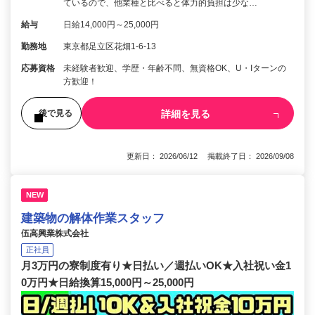
ているので、他業種と比べると体力的負担は少な…
給与
日給14,000円～25,000円
勤務地
東京都足立区花畑1-6-13
応募資格
未経験者歓迎、学歴・年齢不問、無資格OK、U・Iターンの
方歓迎！
詳細を見る
後で見る
更新日： 2026/06/12 掲載終了日： 2026/09/08
NEW
建築物の解体作業スタッフ
伍高興業株式会社
正社員
月3万円の寮制度有り★日払い／週払いOK★入社祝い金1
0万円★日給換算15,000円～25,000円