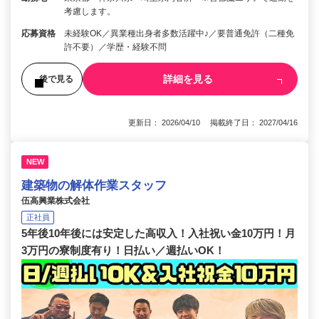
考慮します。
応募資格
未経験OK／異業種出身者多数活躍中♪／要普通免許（二種免
許不要）／学歴・経験不問
詳細を見る
後で見る
更新日： 2026/04/10 掲載終了日： 2027/04/16
NEW
建築物の解体作業スタッフ
伍高興業株式会社
正社員
5年後10年後には安定した高収入！入社祝い金10万円！月
3万円の寮制度有り！日払い／週払いOK！