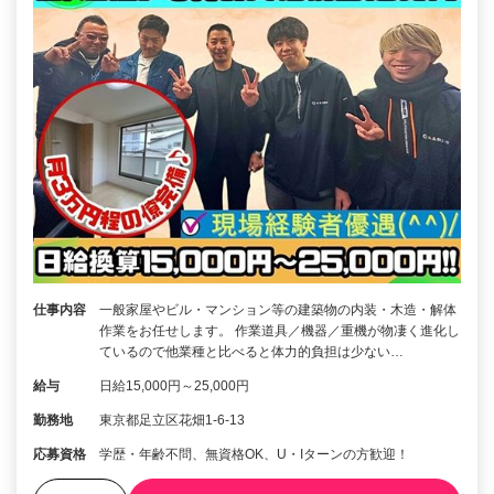
仕事内容
一般家屋やビル・マンション等の建築物の内装・木造・解体
作業をお任せします。 作業道具／機器／重機が物凄く進化し
ているので他業種と比べると体力的負担は少ない…
給与
日給15,000円～25,000円
勤務地
東京都足立区花畑1-6-13
応募資格
学歴・年齢不問、無資格OK、U・Iターンの方歓迎！