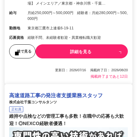
場】 メインエリア／東京都・神奈川県・千葉…
給与
月給250,000円～500,000円 経験者：月給280,000円～500,
000円
勤務地
東京都三鷹市上連雀6-19-11
応募資格
経験不問、未経験者歓迎・異業種転職大歓迎
詳細を見る
後で見る
更新日： 2026/07/16 掲載終了日： 2026/08/20
掲載終了まであと12日
高速道路工事の発注者支援業務スタッフ
株式会社千葉コンサルタンツ
正社員
維持や点検などの管理工事も多数！在職中の応募も大歓
迎！◎NEXCO経験者優遇！