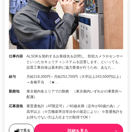
仕事内容
ALSOKを契約するお客様先を訪問し、防犯カメラやセンサー
といったセキュリティシステムを設置します。といっても、
設置工事自体は基本的に協力業者が行うため、あなた…
給与
月給218,300円～月給252,700円（大卒以上243,500円以上）
＋各種手当 《★…
勤務地
東京都内各エリアでの勤務 （東京都内いずれかの事業所へ
配属）
応募資格
要普通免許（AT限定可）／60歳未満（定年が60歳の為）／
高卒以上（※労働基準法等法令の規定により） ※普通免許を
お持ちでない方は入社までの取得でOK！
詳細を見る
後で見る