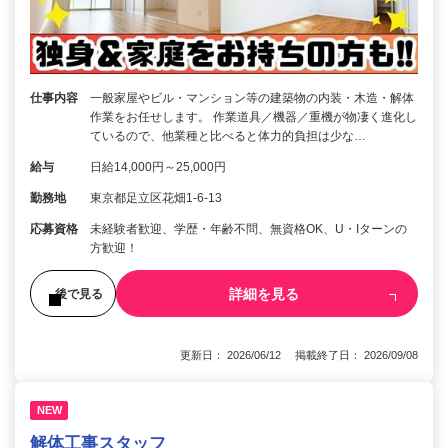
仕事内容
一般家屋やビル・マンション等の建築物の内装・木造・解体
作業をお任せします。 作業道具／機器／重機が物凄く進化し
ているので、他業種と比べると体力的負担は少な…
給与
日給14,000円～25,000円
勤務地
東京都足立区花畑1-6-13
応募資格
未経験者歓迎、学歴・年齢不問、無資格OK、U・Iターンの
方歓迎！
詳細を見る
後で見る
更新日： 2026/06/12 掲載終了日： 2026/09/08
NEW
解体工事スタッフ