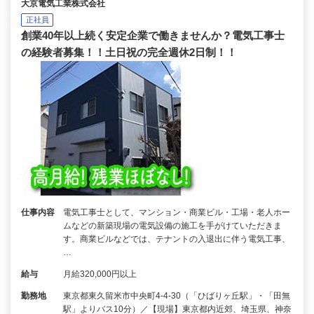
大京電気工業株式会社
正社員
創業40年以上続く安定企業で働きませんか？電気工事士
の経験者募集！！土日祝の完全週休2日制！！
仕事内容
電気工事士として、マンション・商業ビル・工場・老人ホー
ムなどの新築現場の電気設備の施工を手がけていただきま
す。商業ビルなどでは、テナントの入退出に伴う電気工事、
…
給与
月給320,000円以上
勤務地
東京都東久留米市中央町4-4-30（「ひばりヶ丘駅」・「田無
駅」よりバス10分）／【現場】東京都内近郊、埼玉県、神奈