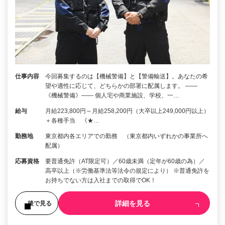
仕事内容
今回募集するのは【機械警備】と【警備輸送】。あなたの希
望や適性に応じて、どちらかの部署に配属します。 ――
《機械警備》―― 個人宅や商業施設、学校、一…
給与
月給223,800円～月給258,200円（大卒以上249,000円以上）
＋各種手当 《★…
勤務地
東京都内各エリアでの勤務 （東京都内いずれかの事業所へ
配属）
応募資格
要普通免許（AT限定可）／60歳未満（定年が60歳の為）／
高卒以上（※労働基準法等法令の規定により） ※普通免許を
お持ちでない方は入社までの取得でOK！
詳細を見る
後で見る