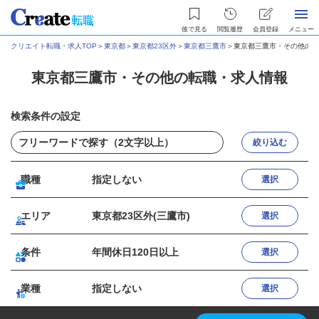
後で見る
閲覧履歴
会員登録
メニュー
クリエイト転職・求人TOP
＞
東京都
＞
東京都23区外
＞
東京都三鷹市
＞
東京都三鷹市・その他の転
東京都三鷹市・その他の転職・求人情報
検索条件の設定
絞り込む
職種
指定しない
選択
エリア
東京都23区外(三鷹市)
選択
条件
年間休日120日以上
選択
業種
指定しない
選択