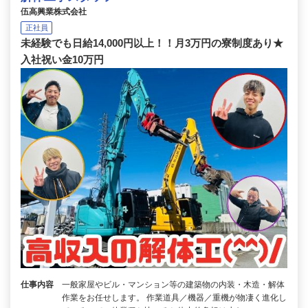
伍高興業株式会社
正社員
未経験でも日給14,000円以上！！月3万円の寮制度あり★
入社祝い金10万円
仕事内容
一般家屋やビル・マンション等の建築物の内装・木造・解体
作業をお任せします。 作業道具／機器／重機が物凄く進化し