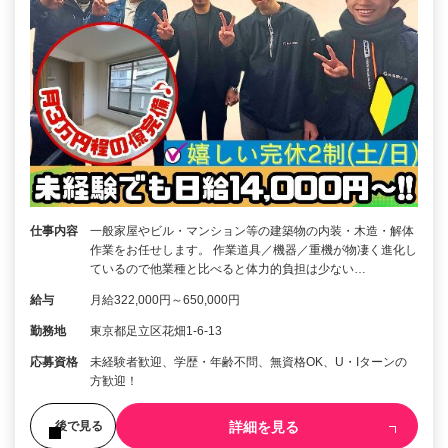
仕事内容
一般家屋やビル・マンション等の建築物の内装・木造・解体
作業をお任せします。 作業道具／機器／重機が物凄く進化し
ているので他業種と比べると体力的負担は少ない…
給与
月給322,000円～650,000円
勤務地
東京都足立区花畑1-6-13
応募資格
未経験者歓迎、学歴・年齢不問、無資格OK、U・Iターンの
方歓迎！
詳細を見る
後で見る