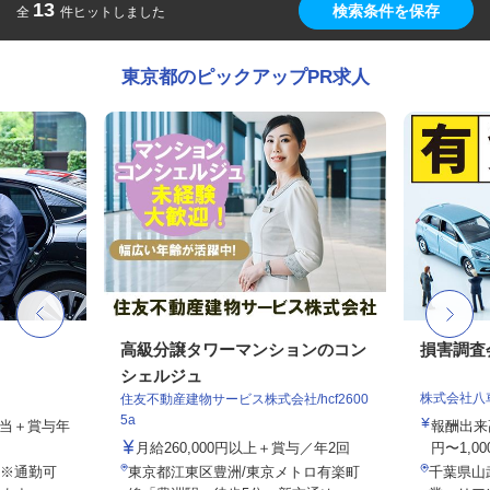
13
検索条件を保存
全
件ヒットしました
東京都のピックアップPR求人
高級分譲タワーマンションのコン
損害調査
シェルジュ
株式会社八
住友不動産建物サービス株式会社/hcf2600
5a
手当＋賞与年
報酬出来高
月給260,000円以上＋賞与／年2回
円〜1,00
※通勤可
東京都江東区豊洲/東京メトロ有楽町
千葉県山