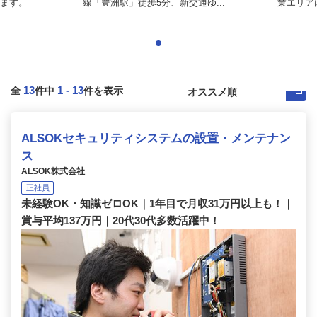
ます。
線「豊洲駅」徒歩5分、新交通ゆ...
業エリア
13
1
-
13
全
件中
件を表示
ALSOKセキュリティシステムの設置・メンテナン
ス
ALSOK株式会社
正社員
未経験OK・知識ゼロOK｜1年目で月収31万円以上も！｜
賞与平均137万円｜20代30代多数活躍中！