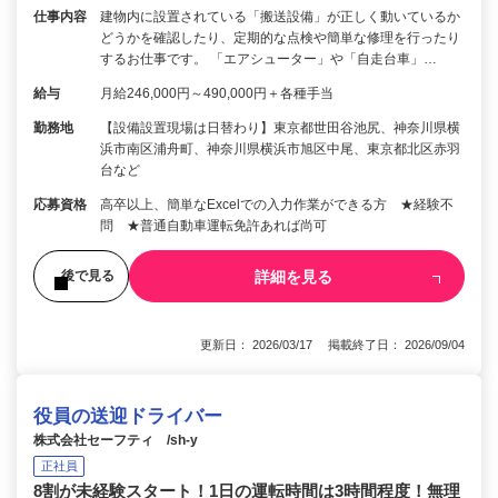
仕事内容
建物内に設置されている「搬送設備」が正しく動いているか
どうかを確認したり、定期的な点検や簡単な修理を行ったり
するお仕事です。 「エアシューター」や「自走台車」…
給与
月給246,000円～490,000円＋各種手当
勤務地
【設備設置現場は日替わり】東京都世田谷池尻、神奈川県横
浜市南区浦舟町、神奈川県横浜市旭区中尾、東京都北区赤羽
台など
応募資格
高卒以上、簡単なExcelでの入力作業ができる方 ★経験不
問 ★普通自動車運転免許あれば尚可
詳細を見る
後で見る
更新日： 2026/03/17 掲載終了日： 2026/09/04
役員の送迎ドライバー
株式会社セーフティ /sh-y
正社員
8割が未経験スタート！1日の運転時間は3時間程度！無理