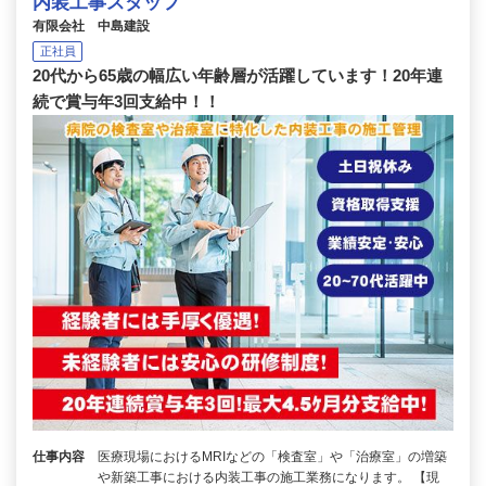
内装工事スタッフ
有限会社 中島建設
正社員
20代から65歳の幅広い年齢層が活躍しています！20年連
続で賞与年3回支給中！！
仕事内容
医療現場におけるMRIなどの「検査室」や「治療室」の増築
や新築工事における内装工事の施工業務になります。 【現