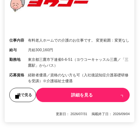
仕事内容
有料老人ホームでの介護のお仕事です。 変更範囲：変更なし
給与
月給300,160円
勤務地
東京都三鷹市下連雀6-6-51（ヨウコーキャッスル三鷹／「三
鷹駅」からバス）
応募資格
経験者優遇／資格のない方も可（入社後認知症介護基礎研修
を受講）※介護福祉士優遇
詳細を見る
後で見る
更新日： 2026/07/31 掲載終了日： 2026/09/04
1