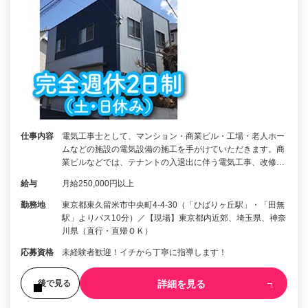
仕事内容
電気工事士として、マンション・商業ビル・工場・老人ホー
ムなどの施設の電気設備の施工を手がけていただきます。商
業ビルなどでは、テナントの入退出に伴う電気工事、改修…
給与
月給250,000円以上
勤務地
東京都東久留米市中央町4-4-30（「ひばりヶ丘駅」・「田無
駅」よりバス10分）／【現場】東京都内近郊、埼玉県、神奈
川県（直行・直帰ＯＫ）
応募資格
未経験者歓迎！イチから丁寧に指導します！
詳細を見る
後で見る