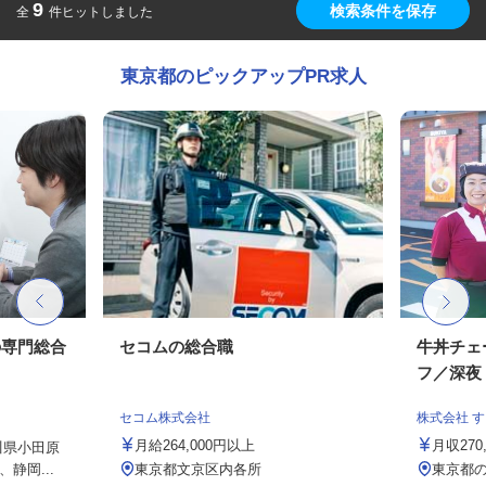
9
検索条件を保存
全
件ヒットしました
東京都のピックアップPR求人
の専門総合
セコムの総合職
牛丼チェ
フ／深夜
セコム株式会社
株式会社 
月給264,000円以上
月収27
川県小田原
静岡...
東京都文京区内各所
東京都