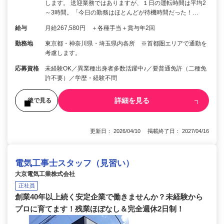
します。 送迎業務ではありますが、１日の運転時間は平均2
～3時間。「今日の勤務はほとんどが待機時間だった！…
給与
月給267,580円 ＋各種手当＋賞与年2回
勤務地
東京都・神奈川県・埼玉県内各所 ※首都圏エリアで通勤を
考慮します。
応募資格
未経験OK／異業種出身者多数活躍中♪／要普通免許（二種免
許不要）／学歴・経験不問
詳細を見る
後で見る
更新日： 2026/04/10 掲載終了日： 2027/04/16
電気工事士スタッフ（見習い）
大京電気工業株式会社
正社員
創業40年以上続く安定企業で働きませんか？未経験から
プロに育てます！残業ほぼなし＆完全週休2日制！