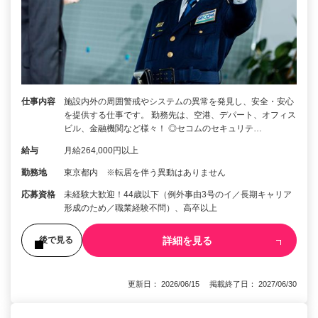
仕事内容
施設内外の周囲警戒やシステムの異常を発見し、安全・安心
を提供する仕事です。 勤務先は、空港、デパート、オフィス
ビル、金融機関など様々！ ◎セコムのセキュリテ…
給与
月給264,000円以上
勤務地
東京都内 ※転居を伴う異動はありません
応募資格
未経験大歓迎！44歳以下（例外事由3号のイ／長期キャリア
形成のため／職業経験不問）、高卒以上
詳細を見る
後で見る
更新日： 2026/06/15 掲載終了日： 2027/06/30