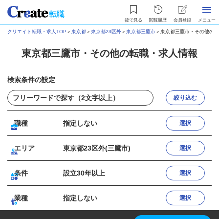
後で見る
閲覧履歴
会員登録
メニュー
クリエイト転職・求人TOP
＞
東京都
＞
東京都23区外
＞
東京都三鷹市
＞
東京都三鷹市・その他の転
東京都三鷹市・その他の転職・求人情報
検索条件の設定
絞り込む
職種
指定しない
選択
エリア
東京都23区外(三鷹市)
選択
条件
設立30年以上
選択
業種
指定しない
選択