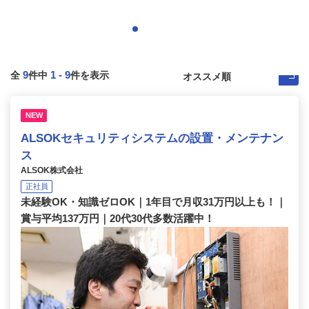
9
1
-
9
全
件中
件を表示
NEW
ALSOKセキュリティシステムの設置・メンテナン
ス
ALSOK株式会社
正社員
未経験OK・知識ゼロOK｜1年目で月収31万円以上も！｜
賞与平均137万円｜20代30代多数活躍中！