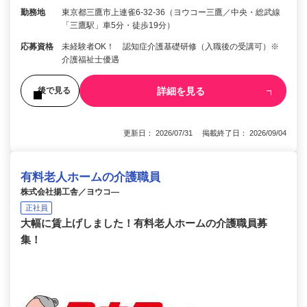
勤務地
東京都三鷹市上連雀6-32-36（ヨウコー三鷹／中央・総武線
「三鷹駅」車5分・徒歩19分）
応募資格
未経験者OK！ 認知症介護基礎研修（入職後の受講可）※
介護福祉士優遇
詳細を見る
後で見る
更新日： 2026/07/31 掲載終了日： 2026/09/04
有料老人ホームの介護職員
株式会社揚工舎／ヨウコ―
正社員
大幅に賃上げしました！有料老人ホームの介護職員募
集！