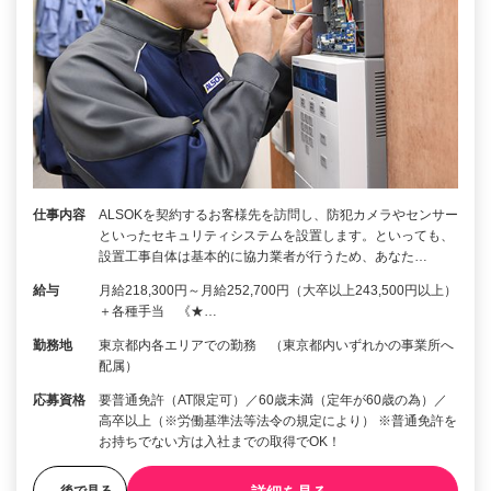
仕事内容
ALSOKを契約するお客様先を訪問し、防犯カメラやセンサー
といったセキュリティシステムを設置します。といっても、
設置工事自体は基本的に協力業者が行うため、あなた…
給与
月給218,300円～月給252,700円（大卒以上243,500円以上）
＋各種手当 《★…
勤務地
東京都内各エリアでの勤務 （東京都内いずれかの事業所へ
配属）
応募資格
要普通免許（AT限定可）／60歳未満（定年が60歳の為）／
高卒以上（※労働基準法等法令の規定により） ※普通免許を
お持ちでない方は入社までの取得でOK！
後で見る