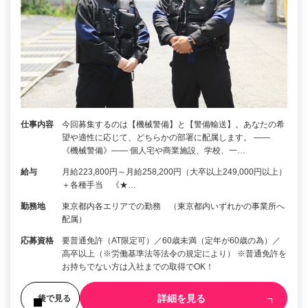
仕事内容
今回募集するのは【機械警備】と【警備輸送】。あなたの希
望や適性に応じて、どちらかの部署に配属します。 ――
《機械警備》―― 個人宅や商業施設、学校、一…
給与
月給223,800円～月給258,200円（大卒以上249,000円以上）
＋各種手当 《★…
勤務地
東京都内各エリアでの勤務 （東京都内いずれかの事業所へ
配属）
応募資格
要普通免許（AT限定可）／60歳未満（定年が60歳の為）／
高卒以上（※労働基準法等法令の規定により） ※普通免許を
お持ちでない方は入社までの取得でOK！
詳細を見る
後で見る