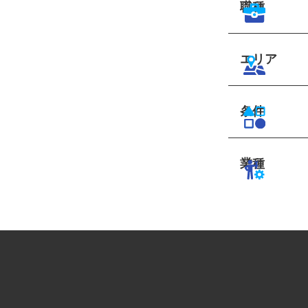
職種
エリア
条件
業種