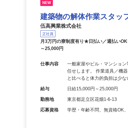
NEW
建築物の解体作業スタッ
伍高興業株式会社
正社員
月3万円の寮制度有り★日払い／週払いOK★
～25,000円
仕事内容
一般家屋やビル・マンショ
任せします。 作業道具／機
と比べると体力的負担は少
給与
日給15,000円～25,000円
勤務地
東京都足立区花畑1-6-13
応募資格
学歴・年齢不問、無資格OK