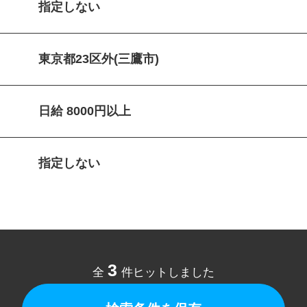
指定しない
東京都23区外(三鷹市)
日給 8000円以上
指定しない
3
全
件ヒットしました