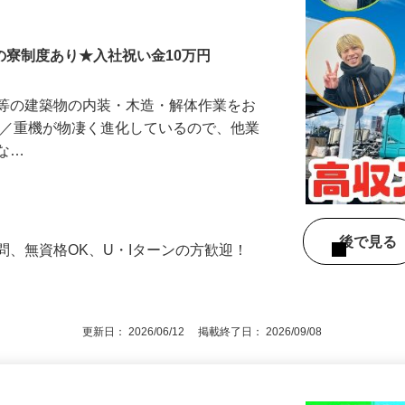
円の寮制度あり★入社祝い金10万円
ン等の建築物の内装・木造・解体作業をお
器／重機が物凄く進化しているので、他業
少な…
後で見
問、無資格OK、U・Iターンの方歓迎！
更新日： 2026/06/12 掲載終了日： 2026/09/08