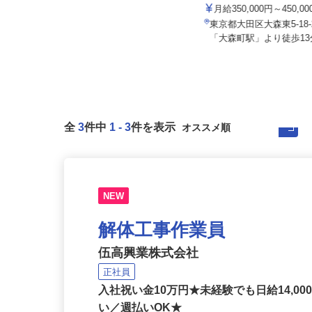
アクト建機 株式会社
株式会社アールケイ商会
月給350,000円～450,
月給380,000円〜550,000円
東京都大田区大森東5-1
東京都江東区辰巳3-21-16
「大森町駅」より徒歩13分
全
3
件中
1
-
3
件を表示
NEW
解体工事作業員
伍高興業株式会社
正社員
入社祝い金10万円★未経験でも日給14,