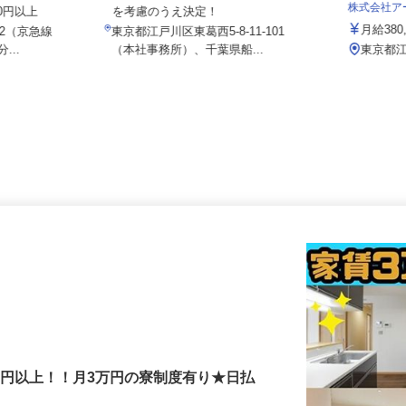
月給350,000円以上 ★経験・能力
株式会社
000円以上
を考慮のうえ決定！
月給38
8-2（京急線
東京都江戸川区東葛西5-8-11-101
...
（本社事務所）、千葉県船...
東京都
000円以上！！月3万円の寮制度有り★日払