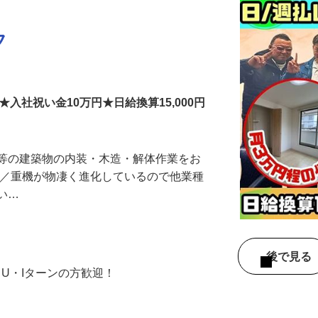
フ
入社祝い金10万円★日給換算15,000円
ン等の建築物の内装・木造・解体作業をお
器／重機が物凄く進化しているので他業種
ない…
後で見
、U・Iターンの方歓迎！