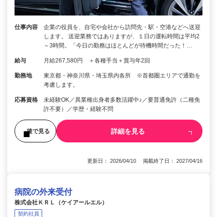
仕事内容
企業の役員を、自宅や会社から訪問先・駅・空港などへ送迎
します。 送迎業務ではありますが、１日の運転時間は平均2
～3時間。「今日の勤務はほとんどが待機時間だった！…
給与
月給267,580円 ＋各種手当＋賞与年2回
勤務地
東京都・神奈川県・埼玉県内各所 ※首都圏エリアで通勤を
考慮します。
応募資格
未経験OK／異業種出身者多数活躍中♪／要普通免許（二種免
許不要）／学歴・経験不問
詳細を見る
後で見る
更新日： 2026/04/10 掲載終了日： 2027/04/16
病院の外来受付
株式会社ＫＲＬ（ケイアールエル）
契約社員