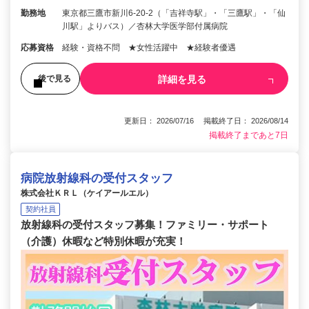
勤務地
東京都三鷹市新川6-20-2（「吉祥寺駅」・「三鷹駅」・「仙
川駅」よりバス）／杏林大学医学部付属病院
応募資格
経験・資格不問 ★女性活躍中 ★経験者優遇
詳細を見る
後で見る
更新日： 2026/07/16 掲載終了日： 2026/08/14
掲載終了まであと7日
病院放射線科の受付スタッフ
株式会社ＫＲＬ（ケイアールエル）
契約社員
放射線科の受付スタッフ募集！ファミリー・サポート
（介護）休暇など特別休暇が充実！