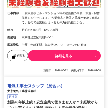
仕事内容
一般家屋やビル・マンション等の建築物の内装・木造・解体
作業をお任せします。 作業道具／機器／重機が物凄く進化し
ているので他業種と比べると体力的負担は少ない…
給与
月給345,000円～650,000円
勤務地
東京都足立区花畑1-6-13
応募資格
学歴・年齢不問、無資格OK、U・Iターンの方歓迎！
詳細を見る
後で見る
更新日： 2026/06/12 掲載終了日： 2026/09/08
電気工事士スタッフ（見習い）
大京電気工業株式会社
正社員
創業40年以上続く安定企業で働きませんか？未経験から
プロに育てます！残業ほぼなし＆完全週休2日制！