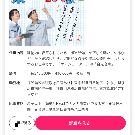
仕事内容
建物内に設置されている「搬送設備」が正しく動いているか
どうかを確認したり、定期的な点検や簡単な修理を行ったり
するお仕事です。 「エアシューター」や「自走台車」…
給与
月給246,000円～490,000円＋各種手当
勤務地
【設備設置現場は日替わり】東京都世田谷池尻、神奈川県横
浜市南区浦舟町、神奈川県横浜市旭区中尾、東京都北区赤羽
台など
応募資格
高卒以上、簡単なExcelでの入力作業ができる方 ★経験不
問 ★普通自動車運転免許あれば尚可
詳細を見る
後で見る