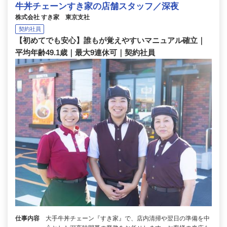
牛丼チェーンすき家の店舗スタッフ／深夜
株式会社 すき家 東京支社
契約社員
【初めてでも安心】誰もが覚えやすいマニュアル確立｜
平均年齢49.1歳｜最大9連休可｜契約社員
仕事内容
大手牛丼チェーン『すき家』で、店内清掃や翌日の準備を中