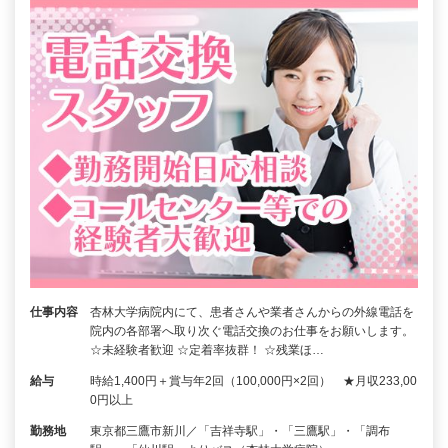
仕事内容
杏林大学病院内にて、患者さんや業者さんからの外線電話を
院内の各部署へ取り次ぐ電話交換のお仕事をお願いします。
☆未経験者歓迎 ☆定着率抜群！ ☆残業ほ…
給与
時給1,400円＋賞与年2回（100,000円×2回） ★月収233,00
0円以上
勤務地
東京都三鷹市新川／「吉祥寺駅」・「三鷹駅」・「調布