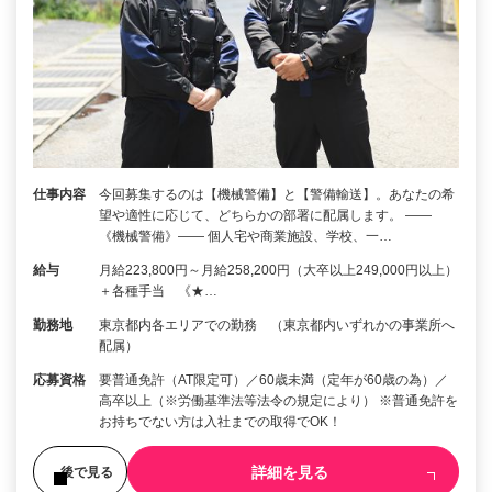
仕事内容
今回募集するのは【機械警備】と【警備輸送】。あなたの希
望や適性に応じて、どちらかの部署に配属します。 ――
《機械警備》―― 個人宅や商業施設、学校、一…
給与
月給223,800円～月給258,200円（大卒以上249,000円以上）
＋各種手当 《★…
勤務地
東京都内各エリアでの勤務 （東京都内いずれかの事業所へ
配属）
応募資格
要普通免許（AT限定可）／60歳未満（定年が60歳の為）／
高卒以上（※労働基準法等法令の規定により） ※普通免許を
お持ちでない方は入社までの取得でOK！
詳細を見る
後で見る