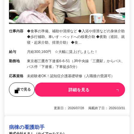
仕事内容
◆食事の準備、補助や清掃など ◆入浴や排泄などの身体介助
◆歩行補助、車いす・ベッドへの移乗介助 ◆夜勤（巡回、就
寝・起床介助、排泄介助） ◆食…
給与
月給300,160円 ☆大幅に賃上げしました！
勤務地
東京都三鷹市下連雀6‐6‐51（JR中央線「三鷹駅」からバス、
バス停「下連雀」下車徒歩5分）
応募資格
未経験者OK！認知症介護基礎研修（入職後の受講可）
詳細を見る
後で見る
更新日： 2026/07/28 掲載終了日： 2026/10/31
病棟の看護助手
株式会社ＫＲＬ（ケイアールエル）