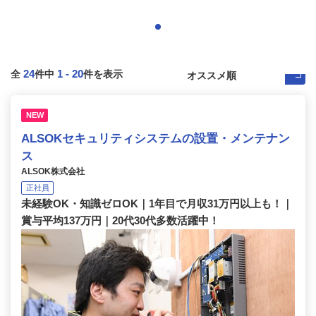
24
1
-
20
全
件中
件を表示
NEW
ALSOKセキュリティシステムの設置・メンテナン
ス
ALSOK株式会社
正社員
未経験OK・知識ゼロOK｜1年目で月収31万円以上も！｜
賞与平均137万円｜20代30代多数活躍中！