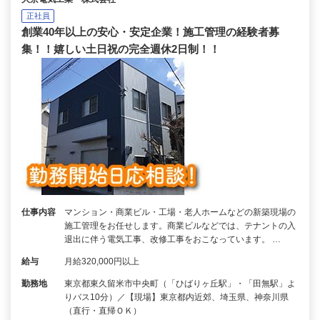
正社員
創業40年以上の安心・安定企業！施工管理の経験者募
集！！嬉しい土日祝の完全週休2日制！！
仕事内容
マンション・商業ビル・工場・老人ホームなどの新築現場の
施工管理をお任せします。商業ビルなどでは、テナントの入
退出に伴う電気工事、改修工事をおこなっています。 …
給与
月給320,000円以上
勤務地
東京都東久留米市中央町（「ひばりヶ丘駅」・「田無駅」よ
りバス10分）／【現場】東京都内近郊、埼玉県、神奈川県
（直行・直帰ＯＫ）