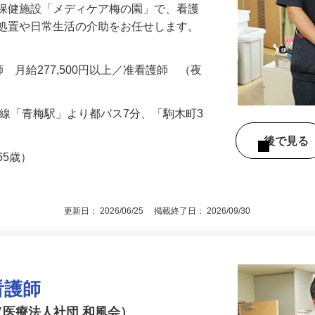
人保健施設「メディケア梅の園」で、看護
療処置や日常生活の介助をお任せします。
…
護師 月給277,500円以上／准看護師 （夜
梅線「青梅駅」より都バス7分、「駒木町3
後で見
65歳）
更新日： 2026/06/25 掲載終了日： 2026/09/30
看護師