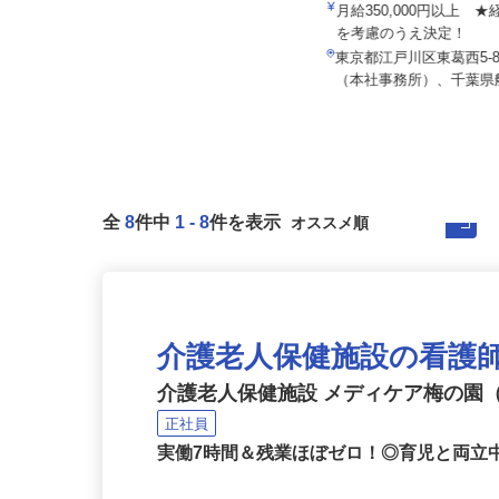
株式会社セーフティ /sh-y
マルゼン レックス株式会社
月給267,580円 ＋各種手当＋賞与
月給350,000円以上 
年2回
を考慮のうえ決定！
東京都千代田区内の各所 ※通勤可
東京都江戸川区東葛西5-8-
能な範囲で勤務地を考慮します。
（本社事務所）、千葉県船
全
8
件中
1
-
8
件を表示
介護老人保健施設の看護
介護老人保健施設 メディケア梅の園
正社員
実働7時間＆残業ほぼゼロ！◎育児と両立