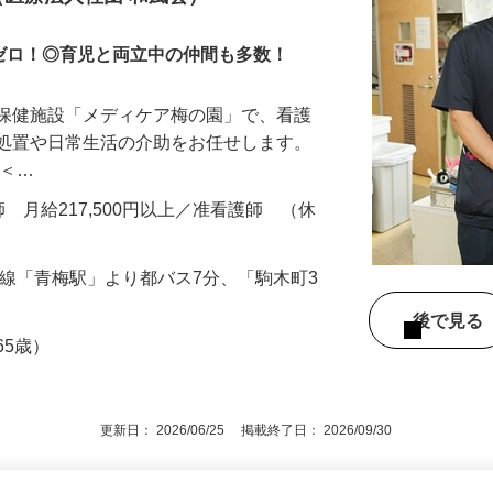
（医療法人社団 和風会）
ぼゼロ！◎育児と両立中の仲間も多数！
人保健施設「メディケア梅の園」で、看護
療処置や日常生活の介助をお任せします。
 ＜…
護師 月給217,500円以上／准看護師 （休
梅線「青梅駅」より都バス7分、「駒木町3
後で見
65歳）
更新日： 2026/06/25 掲載終了日： 2026/09/30