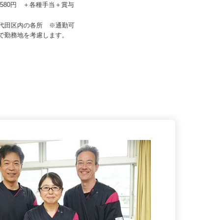
ーフティ /sh-y
マルゼン レックス株式会社
67,580円 ＋各種手当＋賞与
月給350,000円以上 ★経験・能力
を考慮のうえ決定！
千代田区内の各所 ※通勤可
東京都江戸川区東葛西5-8-11-101
囲で勤務地を考慮します。
（本社事務所）、千葉県船...