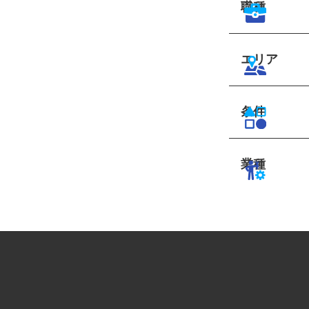
職種
エリア
条件
業種