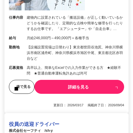
仕事内容
建物内に設置されている「搬送設備」が正しく動いているか
どうかを確認したり、定期的な点検や簡単な修理を行ったり
するお仕事です。 「エアシューター」や「自走台車」…
給与
月給246,000円～490,000円＋各種手当
勤務地
【設備設置現場は日替わり】東京都世田谷池尻、神奈川県横
浜市南区浦舟町、神奈川県横浜市旭区中尾、東京都北区赤羽
台など
応募資格
高卒以上、簡単なExcelでの入力作業ができる方 ★経験不
問 ★普通自動車運転免許あれば尚可
詳細を見る
後で見る
更新日： 2026/03/17 掲載終了日： 2026/09/04
役員の送迎ドライバー
株式会社セーフティ /sh-y