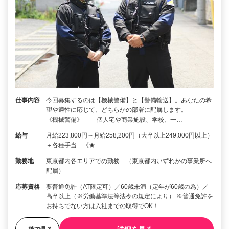
仕事内容
今回募集するのは【機械警備】と【警備輸送】。あなたの希
望や適性に応じて、どちらかの部署に配属します。 ――
《機械警備》―― 個人宅や商業施設、学校、一…
給与
月給223,800円～月給258,200円（大卒以上249,000円以上）
＋各種手当 《★…
勤務地
東京都内各エリアでの勤務 （東京都内いずれかの事業所へ
配属）
応募資格
要普通免許（AT限定可）／60歳未満（定年が60歳の為）／
高卒以上（※労働基準法等法令の規定により） ※普通免許を
お持ちでない方は入社までの取得でOK！