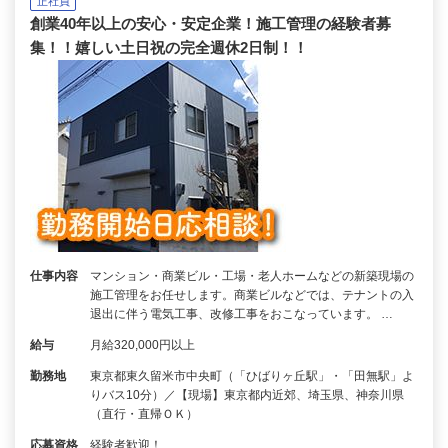
正社員
創業40年以上の安心・安定企業！施工管理の経験者募
集！！嬉しい土日祝の完全週休2日制！！
仕事内容
マンション・商業ビル・工場・老人ホームなどの新築現場の
施工管理をお任せします。商業ビルなどでは、テナントの入
退出に伴う電気工事、改修工事をおこなっています。 …
給与
月給320,000円以上
勤務地
東京都東久留米市中央町（「ひばりヶ丘駅」・「田無駅」よ
りバス10分）／【現場】東京都内近郊、埼玉県、神奈川県
（直行・直帰ＯＫ）
応募資格
経験者歓迎！