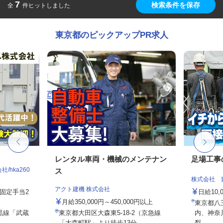
7
検索条件を保存
全
件ヒットしました
東京都のピックアップPR求人
レンタル車両・機械のメンテナン
足場工事
hka260
ス
株式会社 
アクト建機 株式会社
務固定手当2
日給10,
月給350,000円～450,000円以上
東京都八
黒線「武蔵
東京都大田区大森東5-18-2（京急線
内、神奈
「大森町駅」より徒歩13分...
梨...