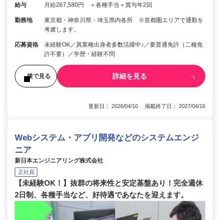
給与
月給267,580円 ＋各種手当＋賞与年2回
勤務地
東京都・神奈川県・埼玉県内各所 ※首都圏エリアで通勤を
考慮します。
応募資格
未経験OK／異業種出身者多数活躍中♪／要普通免許（二種免
許不要）／学歴・経験不問
詳細を見る
後で見る
更新日： 2026/04/10 掲載終了日： 2027/04/16
Webシステム・アプリ開発などのシステムエンジ
ニア
新日本エンジニアリング株式会社
正社員
【未経験OK！】抜群の将来性と安定基盤あり！完全週休
2日制、各種手当など、好待遇であなたを迎えます。