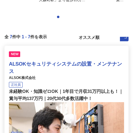
7
1
-
7
全
件中
件を表示
NEW
ALSOKセキュリティシステムの設置・メンテナン
ス
ALSOK株式会社
正社員
未経験OK・知識ゼロOK｜1年目で月収31万円以上も！｜
賞与平均137万円｜20代30代多数活躍中！