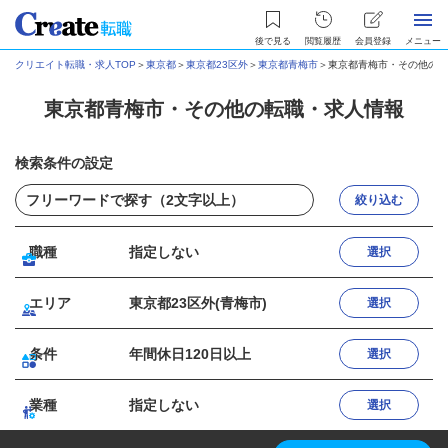
後で見る
閲覧履歴
会員登録
メニュー
クリエイト転職・求人TOP
＞
東京都
＞
東京都23区外
＞
東京都青梅市
＞
東京都青梅市・その他の転
東京都青梅市・その他の転職・求人情報
検索条件の設定
絞り込む
職種
指定しない
選択
エリア
東京都23区外(青梅市)
選択
条件
年間休日120日以上
選択
業種
指定しない
選択