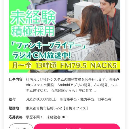
仕事内容
社内および社外システムの開発業務をお任せします。各種W
ebシステムの開発、Androidアプリの開発、AIの開発、シス
テム保守など。 ☆未経験からも丁寧に育て…
給与
月給240,000円以上 ※資格手当・能力手当、他手当有
勤務地
東京都青梅市新町8-2-2【青梅オフィス】
応募資格
学歴不問！ 未経験者OK！