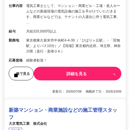
仕事内容
電気工事士として、マンション・商業ビル・工場・老人ホー
ムなどの新築現場の電気設備の施工を手がけていただきま
す。商業ビルなどでは、テナントの入退出に伴う電気工事、
…
給与
月給320,000円以上
勤務地
東京都東久留米市中央町4-4-30（「ひばりヶ丘駅」・「田無
駅」よりバス10分）／【現場】東京都内近郊、埼玉県、神奈
川県（直行・直帰ＯＫ）
応募資格
経験者歓迎！
詳細を見る
後で見る
更新日： 2026/07/08 掲載終了日： 2026/10/09
新築マンション・商業施設などの施工管理スタッ
フ
大京電気工業 株式会社