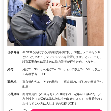
仕事内容
ALSOKを契約するお客様先を訪問し、防犯カメラやセンサー
といったセキュリティシステムを設置します。といっても、
設置工事自体は基本的に協力業者が行うため、あなた…
給与
月給218,300円～月給252,700円（大卒以上243,500円以上）
＋各種手当 《★…
勤務地
東京都内各エリアでの勤務 （東京都内いずれかの事業所へ
配属）
応募資格
要普通免許（AT限定可）／60歳未満（定年が60歳の為）／
高卒以上（※労働基準法等法令の規定により） ※普通免許を
お持ちでない方は入社までの取得でOK！