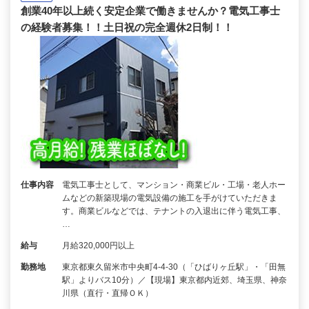
創業40年以上続く安定企業で働きませんか？電気工事士
の経験者募集！！土日祝の完全週休2日制！！
仕事内容
電気工事士として、マンション・商業ビル・工場・老人ホー
ムなどの新築現場の電気設備の施工を手がけていただきま
す。商業ビルなどでは、テナントの入退出に伴う電気工事、
…
給与
月給320,000円以上
勤務地
東京都東久留米市中央町4-4-30（「ひばりヶ丘駅」・「田無
駅」よりバス10分）／【現場】東京都内近郊、埼玉県、神奈
川県（直行・直帰ＯＫ）