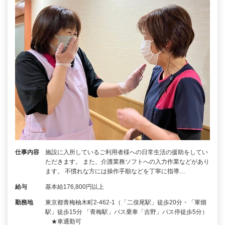
仕事内容
施設に入所しているご利用者様への日常生活の援助をしてい
ただきます。 また、介護業務ソフトへの入力作業などがあり
ます。 不慣れな方には操作手順などを丁寧に指導…
給与
基本給176,800円以上
勤務地
東京都青梅柚木町2-462-1（「二俣尾駅」徒歩20分・「軍畑
駅」徒歩15分 「青梅駅」バス乗車「吉野」バス停徒歩5分）
★車通勤可