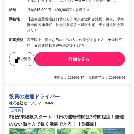
するお仕事です。 「エアシューター」や「自走台車」…
給与
月給246,000円～490,000円＋各種手当
勤務地
【設備設置現場は日替わり】東京都世田谷池尻、神奈川県横
浜市南区浦舟町、神奈川県横浜市旭区中尾、東京都北区赤羽
台など
応募資格
高卒以上、簡単なExcelでの入力作業ができる方 ★経験不
問 ★普通自動車運転免許あれば尚可
詳細を見る
後で見る
更新日： 2026/03/17 掲載終了日： 2026/09/04
役員の送迎ドライバー
株式会社セーフティ /sh-y
正社員
8割が未経験スタート！1日の運転時間は3時間程度！無理
のない働き方で長く活躍できる！【首都圏】