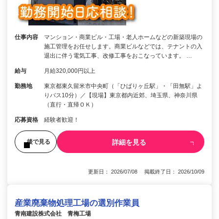
仕事内容
マンション・商業ビル・工場・老人ホームなどの新築現場の
施工管理をお任せします。商業ビルなどでは、テナントの入
退出に伴う電気工事、改修工事をおこなっています。 …
給与
月給320,000円以上
勤務地
東京都東久留米市中央町（「ひばりヶ丘駅」・「田無駅」よ
りバス10分）／【現場】東京都内近郊、埼玉県、神奈川県
（直行・直帰ＯＫ）
応募資格
経験者歓迎！
詳細を見る
後で見る
更新日： 2026/07/08 掲載終了日： 2026/10/09
産業廃棄物処理工場の選別作業員
青南建設株式会社 青梅工場