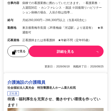
仕事内容
病棟での看護業務に携わっていただきます。 ・看護業務 ・
入退院対応 ・カンファレンス ・面談 ※回復期リハビリテー
ション病棟の場合、入浴介助は指導…
給与
月給260,000円～286,300円以上（当直4回含む）
勤務地
東京都青梅市長淵（JR青梅線「河辺駅」より送迎有） ★車
通勤可
応募資格
正看護師または准看護師 ★年齢不問（定年65歳）
詳細を見る
後で見る
更新日： 2026/06/18 掲載終了日： 2026/08/25
介護施設の介護職員
社会福祉法人真光会 特別養護老人ホーム喜久松苑
正社員
待遇・福利厚生を充実させ、働きやすい環境を作ってい
ます！