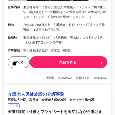
仕事内容
東京都青梅市にある介護老人保健施設「メディケア梅の園」
で、看護師としてご利用者さんの医療処置や日常生活の介助
をお任せします。日勤のみの勤務になります。 ＜…
給与
月給238,850円以上／正看護師 月給217,500円以上／准看
護師 （休日出勤手当1回…
勤務地
東京都青梅市駒木町（JR青梅線「青梅駅」より都バス7分、
「駒木町3丁目」バス停下車）
応募資格
正・准看護師免許 定年制（65歳）
詳細を見る
後で見る
更新日： 2026/06/25 掲載終了日： 2026/09/30
介護老人保健施設の介護事務
医療法人社団 和風会 介護老人保健施設 メディケア梅の園
正社員
実働7時間！仕事とプライベートを両立しながら働けま