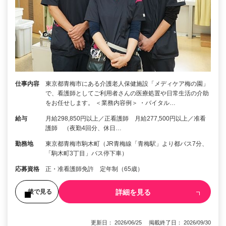
仕事内容
東京都青梅市にある介護老人保健施設「メディケア梅の園」
で、看護師としてご利用者さんの医療処置や日常生活の介助
をお任せします。 ＜業務内容例＞ ・バイタル…
給与
月給298,850円以上／正看護師 月給277,500円以上／准看
護師 （夜勤4回分、休日…
勤務地
東京都青梅市駒木町（JR青梅線「青梅駅」より都バス7分、
「駒木町3丁目」バス停下車）
応募資格
正・准看護師免許 定年制（65歳）
詳細を見る
後で見る
更新日： 2026/06/25 掲載終了日： 2026/09/30