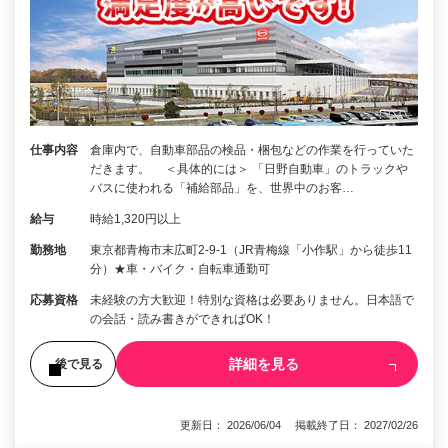
仕事内容
倉庫内で、自動車部品の検品・梱包などの作業を行っていた
だきます。 ＜具体的には＞ 「日野自動車」のトラックや
バスに使われる「補給部品」を、世界中のお客…
給与
時給1,320円以上
勤務地
東京都青梅市末広町2-9-1（JR青梅線「小作駅」から徒歩11
分）★車・バイク・自転車通勤可
応募資格
未経験の方大歓迎！特別な資格は必要ありません。日本語で
の会話・読み書きができればOK！
詳細を見る
後で見る
更新日： 2026/06/04 掲載終了日： 2027/02/26