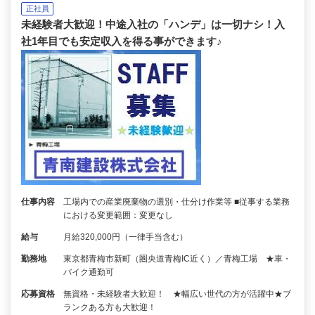
正社員
未経験者大歓迎！中途入社の「ハンデ」は一切ナシ！入
社1年目でも安定収入を得る事ができます♪
仕事内容
工場内での産業廃棄物の選別・仕分け作業等 ■従事する業務
における変更範囲：変更なし
給与
月給320,000円（一律手当含む）
勤務地
東京都青梅市新町（圏央道青梅IC近く）／青梅工場 ★車・
バイク通勤可
応募資格
無資格・未経験者大歓迎！ ★幅広い世代の方が活躍中★ブ
ランクある方も大歓迎！