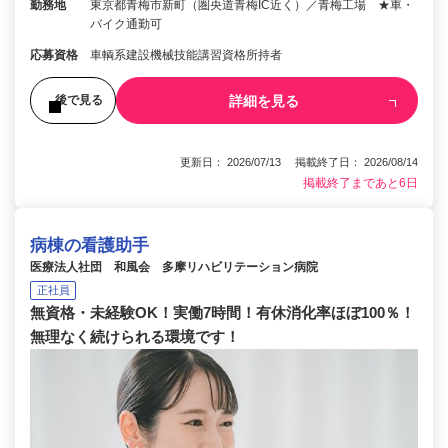
勤務地
東京都青梅市新町（圏央道青梅IC近く）／青梅工場 ★車・
バイク通勤可
応募資格
車輌系建設機械技能講習資格所持者
詳細を見る
後で見る
更新日： 2026/07/13 掲載終了日： 2026/08/14
掲載終了まであと6日
病棟の看護助手
医療法人社団 和風会 多摩リハビリテーション病院
正社員
無資格・未経験OK！実働7時間！有休消化率ほぼ100％！
無理なく続けられる環境です！