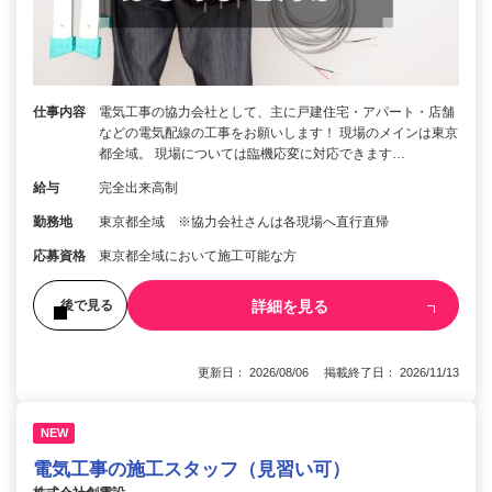
仕事内容
電気工事の協力会社として、主に戸建住宅・アパート・店舗
などの電気配線の工事をお願いします！ 現場のメインは東京
都全域。 現場については臨機応変に対応できます…
給与
完全出来高制
勤務地
東京都全域 ※協力会社さんは各現場へ直行直帰
応募資格
東京都全域において施工可能な方
詳細を見る
後で見る
更新日： 2026/08/06 掲載終了日： 2026/11/13
NEW
電気工事の施工スタッフ（見習い可）