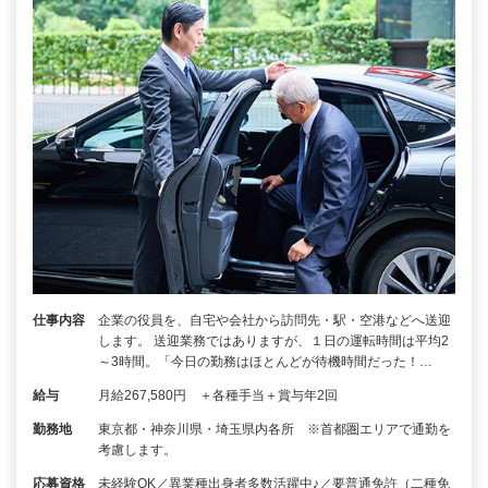
仕事内容
企業の役員を、自宅や会社から訪問先・駅・空港などへ送迎
します。 送迎業務ではありますが、１日の運転時間は平均2
～3時間。「今日の勤務はほとんどが待機時間だった！…
給与
月給267,580円 ＋各種手当＋賞与年2回
勤務地
東京都・神奈川県・埼玉県内各所 ※首都圏エリアで通勤を
考慮します。
応募資格
未経験OK／異業種出身者多数活躍中♪／要普通免許（二種免