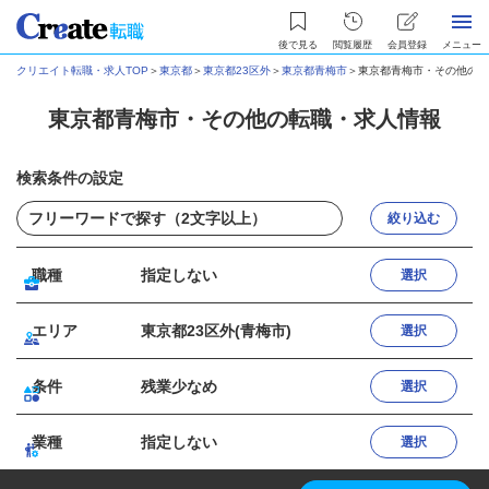
後で見る
閲覧履歴
会員登録
メニュー
クリエイト転職・求人TOP
＞
東京都
＞
東京都23区外
＞
東京都青梅市
＞
東京都青梅市・その他の転
東京都青梅市・その他の転職・求人情報
検索条件の設定
絞り込む
職種
指定しない
選択
エリア
東京都23区外(青梅市)
選択
条件
残業少なめ
選択
業種
指定しない
選択