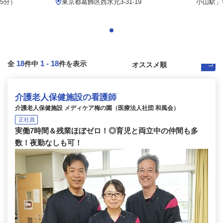
5分）
東京都葛飾区西水元3‐31‐19
小山駅」
18
1
-
18
全
件中
件を表示
介護老人保健施設の看護師
介護老人保健施設 メディケア梅の園（医療法人社団 和風会）
正社員
実働7時間＆残業ほぼゼロ！◎育児と両立中の仲間も多
数！夜勤なしも可！