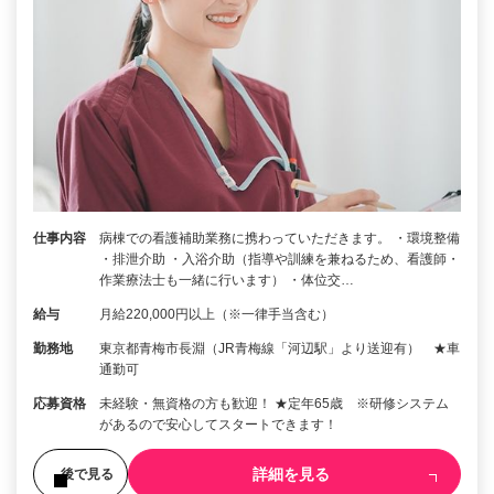
仕事内容
病棟での看護補助業務に携わっていただきます。 ・環境整備
・排泄介助 ・入浴介助（指導や訓練を兼ねるため、看護師・
作業療法士も一緒に行います） ・体位交…
給与
月給220,000円以上（※一律手当含む）
勤務地
東京都青梅市長淵（JR青梅線「河辺駅」より送迎有） ★車
通勤可
応募資格
未経験・無資格の方も歓迎！ ★定年65歳 ※研修システム
があるので安心してスタートできます！
詳細を見る
後で見る