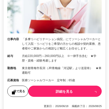
仕事内容
「多摩リハビリテーション病院」にてソーシャルワーカーと
して入院・リハビリをご希望の方からの相談や契約業務、患
者様やご家族からの相談など幅広くお任せします。 …
給与
月給220,000円～260,000円以上 ※一律手当含む ★学
歴・資格・経験考慮します
勤務地
東京都青梅市長渕（JR青梅線「河辺駅」より送迎有） ★車
通勤可
応募資格
医療ソーシャルワーカー 定年制：65歳
詳細を見る
後で見る
更新日： 2026/06/18 掲載終了日： 2026/08/25