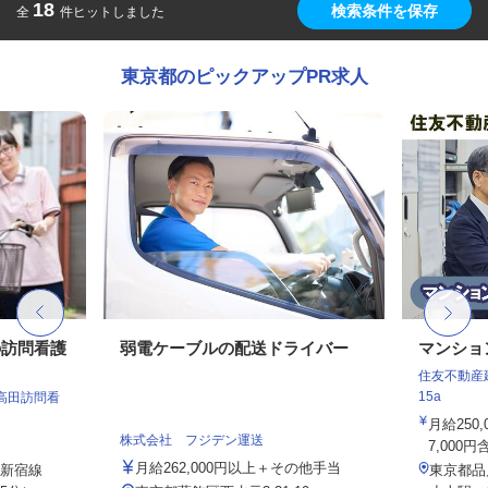
18
検索条件を保存
全
件ヒットしました
東京都のピックアップPR求人
の訪問看護
弱電ケーブルの配送ドライバー
マンショ
住友不動産建
15a
高田訪問看
月給250
株式会社 フジデン運送
7,000円
月給262,000円以上＋その他手当
武新宿線
東京都品