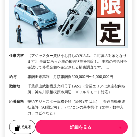
仕事内容
【アジャスター資格をお持ちの方のみ、ご応募の対象となり
ます】 事故にあった車の損害状態を鑑定し、事故の整合性を
確認して修理金額を確定させる損害調査です。 …
給与
報酬出来高制 月額報酬例500,000円〜1,000,000円
勤務地
千葉県山武郡横芝光町母子192-2（営業エリアは東京都内各
所、神奈川県相模原市周辺 ※フルリモート対応）
応募資格
技術アジャスター資格必須（経験3年以上）、普通自動車運
転免許（AT限定可）、パソコンの基本操作（文字・数字入
力、コピペなど）
詳細を見る
後で見る