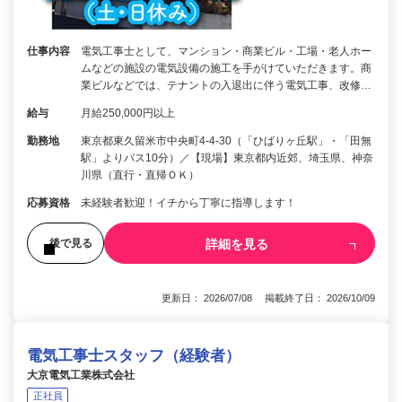
仕事内容
電気工事士として、マンション・商業ビル・工場・老人ホー
ムなどの施設の電気設備の施工を手がけていただきます。商
業ビルなどでは、テナントの入退出に伴う電気工事、改修…
給与
月給250,000円以上
勤務地
東京都東久留米市中央町4-4-30（「ひばりヶ丘駅」・「田無
駅」よりバス10分）／【現場】東京都内近郊、埼玉県、神奈
川県（直行・直帰ＯＫ）
応募資格
未経験者歓迎！イチから丁寧に指導します！
詳細を見る
後で見る
更新日： 2026/07/08 掲載終了日： 2026/10/09
電気工事士スタッフ（経験者）
大京電気工業株式会社
正社員