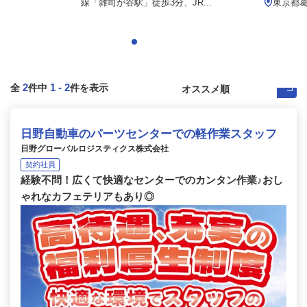
線「雑司が谷駅」徒歩3分、JR...
東京都葛飾
2
1
-
2
全
件中
件を表示
日野自動車のパーツセンターでの軽作業スタッフ
日野グローバルロジスティクス株式会社
契約社員
経験不問！広くて快適なセンターでのカンタン作業♪おし
ゃれなカフェテリアもあり◎