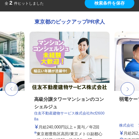
2
検索条件を保存
全
件ヒットしました
東京都のピックアップPR求人
高級分譲タワーマンションのコン
弱電ケー
シェルジュ
住友不動産建物サービス株式会社/hcf2600
8a
株式会社 
月給240,000円以上＋賞与／年2回
月給26
東京都豊島区高田/東京メトロ副都心