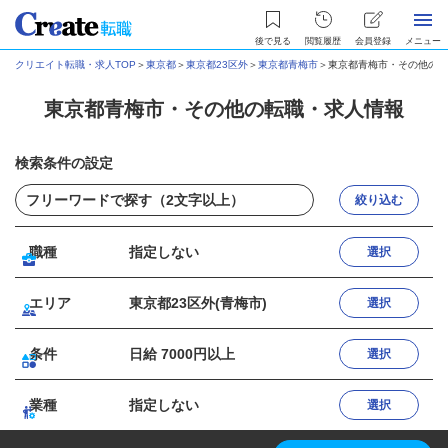
後で見る
閲覧履歴
会員登録
メニュー
クリエイト転職・求人TOP
＞
東京都
＞
東京都23区外
＞
東京都青梅市
＞
東京都青梅市・その他の転
東京都青梅市・その他の転職・求人情報
検索条件の設定
絞り込む
職種
指定しない
選択
エリア
東京都23区外(青梅市)
選択
条件
日給 7000円以上
選択
業種
指定しない
選択