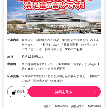
仕事内容
倉庫内で、自動車部品の検品・梱包などの作業を行っていた
だきます。 ＜具体的には＞ 「日野自動車」のトラックや
バスに使われる「補給部品」を、世界中のお客…
給与
時給1,320円以上
勤務地
東京都青梅市末広町2-9-1（JR青梅線「小作駅」から徒歩11
分）★車・バイク・自転車通勤可
応募資格
未経験の方大歓迎！特別な資格は必要ありません。日本語で
の会話・読み書きができればOK！
詳細を見る
後で見る
更新日： 2026/06/04 掲載終了日： 2027/02/26