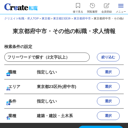
後で見る
閲覧履歴
会員登録
メニュー
クリエイト転職・求人TOP
＞
東京都
＞
東京都23区外
＞
東京都府中市
＞
東京都府中市・その他の転
東京都府中市・その他の転職・求人情報
検索条件の設定
絞り込む
職種
指定しない
選択
エリア
東京都23区外(府中市)
選択
条件
指定しない
選択
業種
建築・建設・土木系
選択