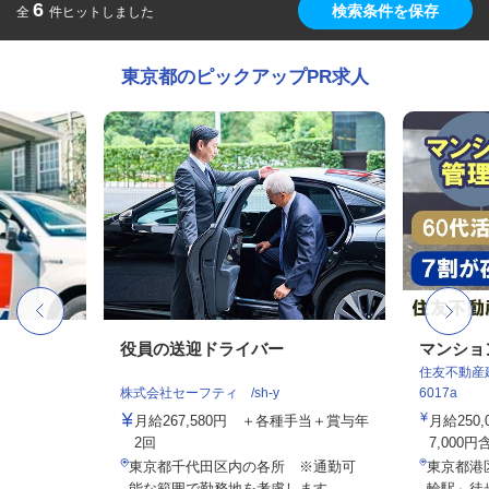
6
検索条件を保存
全
件ヒットしました
東京都のピックアップPR求人
役員の送迎ドライバー
マンショ
住友不動産建
株式会社セーフティ /sh-y
6017a
月給267,580円 ＋各種手当＋賞与年
月給250
2回
7,000円
東京都千代田区内の各所 ※通勤可
東京都港
能な範囲で勤務地を考慮します。
輪駅」徒歩