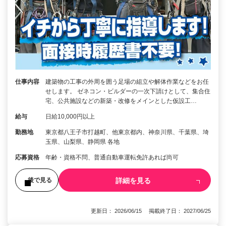
仕事内容
建築物の工事の外周を囲う足場の組立や解体作業などをお任
せします。 ゼネコン・ビルダーの一次下請けとして、集合住
宅、公共施設などの新築・改修をメインとした仮設工…
給与
日給10,000円以上
勤務地
東京都八王子市打越町、他東京都内、神奈川県、千葉県、埼
玉県、山梨県、静岡県 各地
応募資格
年齢・資格不問、普通自動車運転免許あれば尚可
詳細を見る
後で見る
更新日： 2026/06/15 掲載終了日： 2027/06/25