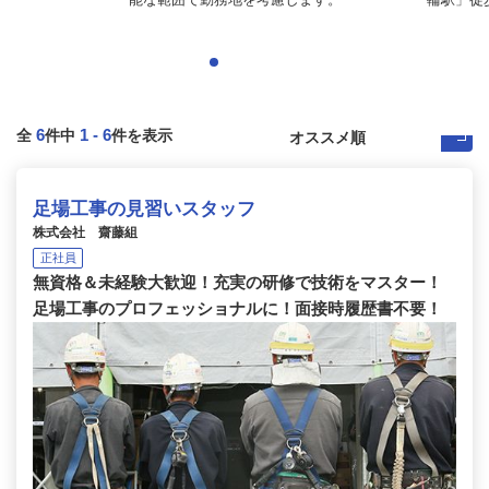
6
1
-
6
全
件中
件を表示
足場工事の見習いスタッフ
株式会社 齋藤組
正社員
無資格＆未経験大歓迎！充実の研修で技術をマスター！
足場工事のプロフェッショナルに！面接時履歴書不要！