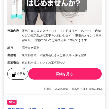
仕事内容
電気工事の協力会社として、主に戸建住宅・アパート・店舗
などの電気配線の工事をお願いします！ 現場のメインは東京
都全域。 現場については臨機応変に対応できます…
給与
完全出来高制
勤務地
東京都全域 ※協力会社さんは各現場へ直行直帰
応募資格
東京都全域において施工可能な方
詳細を見る
後で見る
更新日： 2026/08/06 掲載終了日： 2026/11/13
NEW