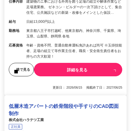
仕事内容
建築物の工事における外周を囲う足場の組立や解体作業など
足場鳶業務。 ゼネコン・ビルダーの一次下請けとして、集合
住宅、公共施設などの新築・改修をメインとした仮設…
給与
日給13,000円以上
勤務地
東京都八王子市打越町、他東京都内、神奈川県、千葉県、埼
玉県、山梨県、静岡県 各地
応募資格
年齢・資格不問、普通自動車運転免許あれば尚可 ※玉掛技能
者、足場の組立て等作業主任者、職長・安全衛生責任者をお
持ちの方大歓迎！
詳細を見る
後で見る
更新日： 2026/06/15 掲載終了日： 2027/06/25
低層木造アパートの鉄骨階段や手すりのCAD図面
制作
株式会社ハラテツ工業
正社員