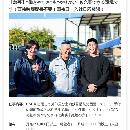
【急募】“働きやすさ”も“やりがい”も充実できる環境で
す！面接時履歴書不要！面接日・入社日応相談！
仕事内容
CADを使用して外部及び室内鉄骨階段の図面・スチール手摺
の図面作成と材料発注業務が主な仕事になります。 ※CAD
の基本操作ができれば実務未経験の方もOK！ ※…
給与
月給350,000円以上（経験者）、月給250,000円以上（未経
験者）