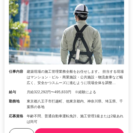
仕事内容
建築現場の施工管理業務全般をお任せします。 担当する現場
はマンション・ビル・商業施設・公共施設・物流倉庫など幅
広く、安全かつスムーズに進むように現場全体を調整…
給与
月給322,292円〜495,833円 ※経験による
勤務地
東京都八王子市打越町、他東京都内、神奈川県、埼玉県、千
葉県の各地
応募資格
年齢不問、普通自動車運転免許、施工管理1級または2級あれ
ば尚可