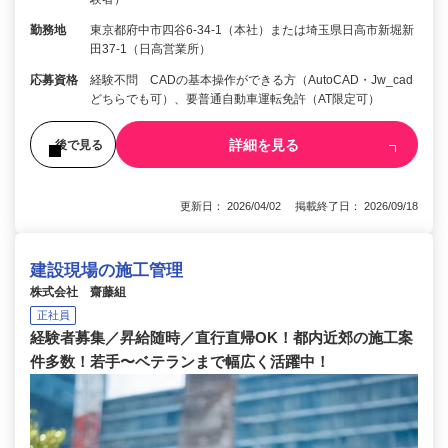
勤務地
東京都府中市四谷6-34-1（本社）または埼玉県日高市新堀新
田37-1（日高営業所）
応募資格
経験不問 CADの基本操作ができる方（AutoCAD・Jw_cad
どちらでも可）、要普通自動車運転免許（AT限定可）
詳細を見る
後で見る
更新日： 2026/04/02 掲載終了日： 2026/09/18
建設現場の施工管理
株式会社 齋藤組
正社員
経験者募集／昇給随時／直行直帰OK！都内近郊の施工案
件多数！若手〜ベテランまで幅広く活躍中！