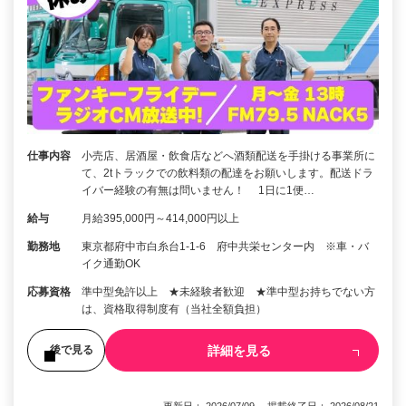
仕事内容
小売店、居酒屋・飲食店などへ酒類配送を手掛ける事業所に
て、2tトラックでの飲料類の配達をお願いします。配送ドラ
イバー経験の有無は問いません！ 1日に1便…
給与
月給395,000円～414,000円以上
勤務地
東京都府中市白糸台1-1-6 府中共栄センター内 ※車・バ
イク通勤OK
応募資格
準中型免許以上 ★未経験者歓迎 ★準中型お持ちでない方
は、資格取得制度有（当社全額負担）
詳細を見る
後で見る
更新日： 2026/07/09 掲載終了日： 2026/08/21