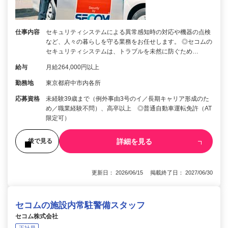
仕事内容
セキュリティシステムによる異常感知時の対応や機器の点検
など、人々の暮らしを守る業務をお任せします。 ◎セコムの
セキュリティシステムは、トラブルを未然に防ぐため…
給与
月給264,000円以上
勤務地
東京都府中市内各所
応募資格
未経験39歳まで（例外事由3号のイ／長期キャリア形成のた
め／職業経験不問）、高卒以上 ◎普通自動車運転免許（AT
限定可）
詳細を見る
後で見る
更新日： 2026/06/15 掲載終了日： 2027/06/30
セコムの施設内常駐警備スタッフ
セコム株式会社
正社員