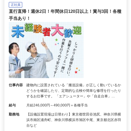
正社員
直行直帰！週休2日！年間休日120日以上！賞与3回！各種
手当あり！
仕事内容
建物内に設置されている「搬送設備」が正しく動いているか
どうかを確認したり、定期的な点検や簡単な修理を行ったり
するお仕事です。 「エアシューター」や「自走台車」…
給与
月給246,000円～490,000円＋各種手当
勤務地
【設備設置現場は日替わり】東京都世田谷池尻、神奈川県横
浜市南区浦舟町、神奈川県横浜市旭区中尾、東京都北区赤羽
台など