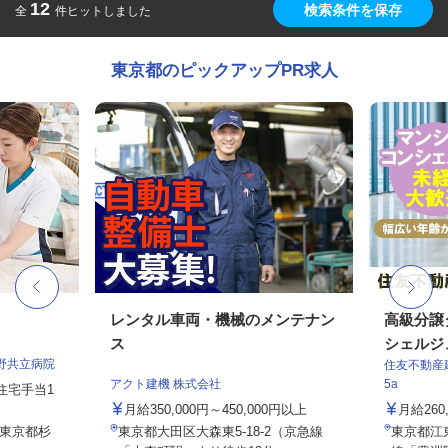
12
検索条件を保存
全
件ヒットしました
東京都のピックアップPR求人
レンタル車両・機械のメンテナン
高級分譲
ス
シェルジ
野共立病院
住友不動産建
アクト建機 株式会社
5a
）住宅手当1
月給350,000円～450,000円以上
月給26
／東京都杉
東京都大田区大森東5-18-2（京急線
東京都江