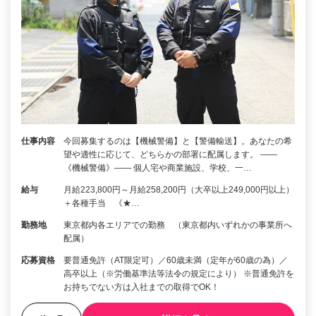
仕事内容
今回募集するのは【機械警備】と【警備輸送】。あなたの希
望や適性に応じて、どちらかの部署に配属します。 ――
《機械警備》―― 個人宅や商業施設、学校、一…
給与
月給223,800円～月給258,200円（大卒以上249,000円以上）
＋各種手当 《★…
勤務地
東京都内各エリアでの勤務 （東京都内いずれかの事業所へ
配属）
応募資格
要普通免許（AT限定可）／60歳未満（定年が60歳の為）／
高卒以上（※労働基準法等法令の規定により） ※普通免許を
お持ちでない方は入社までの取得でOK！