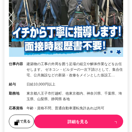
仕事内容
建築物の工事の外周を囲う足場の組立や解体作業などをお任
せします。 ゼネコン・ビルダーの一次下請けとして、集合住
宅、公共施設などの新築・改修をメインとした仮設工…
給与
日給10,000円以上
勤務地
東京都八王子市打越町、他東京都内、神奈川県、千葉県、埼
玉県、山梨県、静岡県 各地
応募資格
年齢・資格不問、普通自動車運転免許あれば尚可
詳細を見る
後で見る