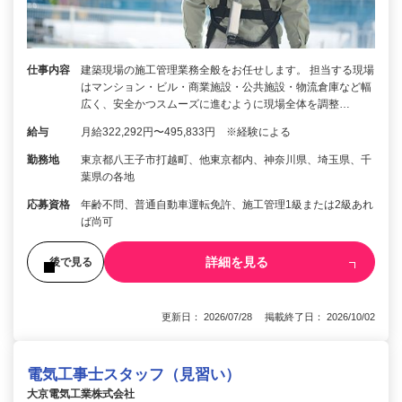
仕事内容
建築現場の施工管理業務全般をお任せします。 担当する現場
はマンション・ビル・商業施設・公共施設・物流倉庫など幅
広く、安全かつスムーズに進むように現場全体を調整…
給与
月給322,292円〜495,833円 ※経験による
勤務地
東京都八王子市打越町、他東京都内、神奈川県、埼玉県、千
葉県の各地
応募資格
年齢不問、普通自動車運転免許、施工管理1級または2級あれ
ば尚可
詳細を見る
後で見る
更新日： 2026/07/28 掲載終了日： 2026/10/02
電気工事士スタッフ（見習い）
大京電気工業株式会社