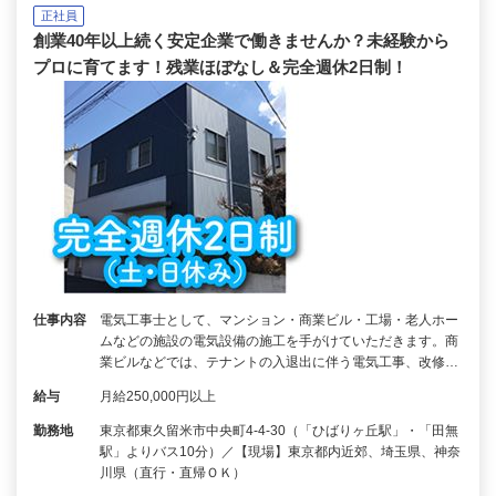
正社員
創業40年以上続く安定企業で働きませんか？未経験から
プロに育てます！残業ほぼなし＆完全週休2日制！
仕事内容
電気工事士として、マンション・商業ビル・工場・老人ホー
ムなどの施設の電気設備の施工を手がけていただきます。商
業ビルなどでは、テナントの入退出に伴う電気工事、改修…
給与
月給250,000円以上
勤務地
東京都東久留米市中央町4-4-30（「ひばりヶ丘駅」・「田無
駅」よりバス10分）／【現場】東京都内近郊、埼玉県、神奈
川県（直行・直帰ＯＫ）