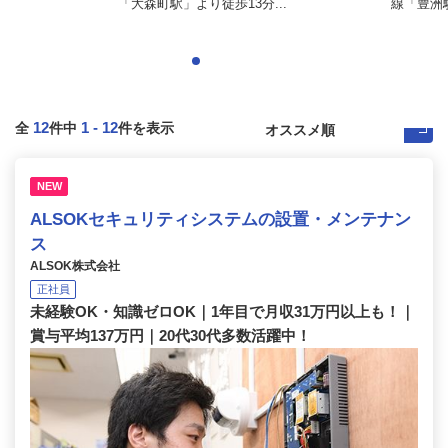
「大森町駅」より徒歩13分...
線「豊洲駅
12
1
-
12
全
件中
件を表示
NEW
ALSOKセキュリティシステムの設置・メンテナン
ス
ALSOK株式会社
正社員
未経験OK・知識ゼロOK｜1年目で月収31万円以上も！｜
賞与平均137万円｜20代30代多数活躍中！