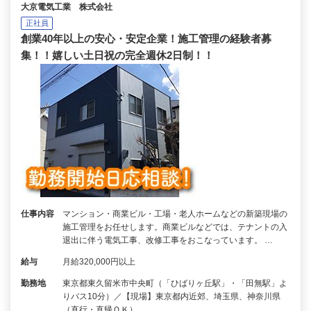
大京電気工業 株式会社
正社員
創業40年以上の安心・安定企業！施工管理の経験者募
集！！嬉しい土日祝の完全週休2日制！！
仕事内容
マンション・商業ビル・工場・老人ホームなどの新築現場の
施工管理をお任せします。商業ビルなどでは、テナントの入
退出に伴う電気工事、改修工事をおこなっています。 …
給与
月給320,000円以上
勤務地
東京都東久留米市中央町（「ひばりヶ丘駅」・「田無駅」よ
りバス10分）／【現場】東京都内近郊、埼玉県、神奈川県
（直行・直帰ＯＫ）