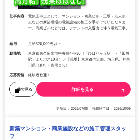
仕事内容
電気工事士として、マンション・商業ビル・工場・老人ホー
ムなどの新築現場の電気設備の施工を手がけていただきま
す。商業ビルなどでは、テナントの入退出に伴う電気工事、
…
給与
月給320,000円以上
勤務地
東京都東久留米市中央町4-4-30（「ひばりヶ丘駅」・「田無
駅」よりバス10分）／【現場】東京都内近郊、埼玉県、神奈
川県（直行・直帰ＯＫ）
応募資格
経験者歓迎！
詳細を見る
後で見る
更新日： 2026/07/08 掲載終了日： 2026/10/09
新築マンション・商業施設などの施工管理スタッ
フ