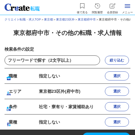
後で見る
閲覧履歴
会員登録
メニュー
クリエイト転職・求人TOP
＞
東京都
＞
東京都23区外
＞
東京都府中市
＞
東京都府中市・その他の転
東京都府中市・その他の転職・求人情報
検索条件の設定
絞り込む
職種
指定しない
選択
エリア
東京都23区外(府中市)
選択
条件
社宅・寮有り・家賃補助あり
選択
業種
指定しない
選択