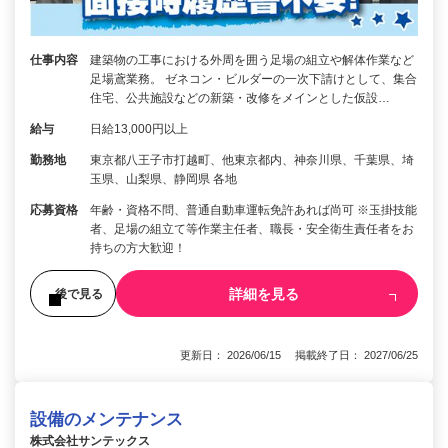
仕事内容
建築物の工事における外周を囲う足場の組立や解体作業など
足場鳶業務。 ゼネコン・ビルダーの一次下請けとして、集合
住宅、公共施設などの新築・改修をメインとした仮設…
給与
日給13,000円以上
勤務地
東京都八王子市打越町、他東京都内、神奈川県、千葉県、埼
玉県、山梨県、静岡県 各地
応募資格
年齢・資格不問、普通自動車運転免許あれば尚可 ※玉掛技能
者、足場の組立て等作業主任者、職長・安全衛生責任者をお
持ちの方大歓迎！
詳細を見る
後で見る
更新日： 2026/06/15 掲載終了日： 2027/06/25
設備のメンテナンス
株式会社サンテックス