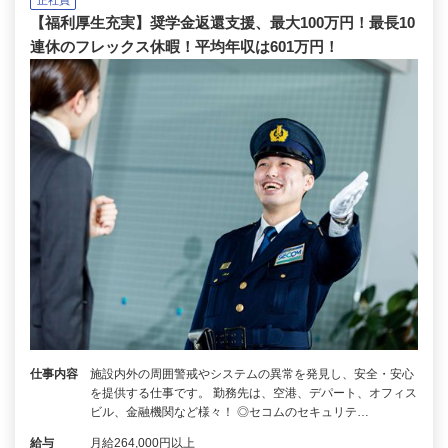
【福利厚生充実】奨学金返還支援、最大100万円！最長10
連休のフレックス休暇！平均年収は601万円！
仕事内容
施設内外の周囲警戒やシステムの異常を発見し、安全・安心
を提供する仕事です。 勤務先は、空港、デパート、オフィス
ビル、金融機関など様々！ ◎セコムのセキュリテ…
給与
月給264,000円以上