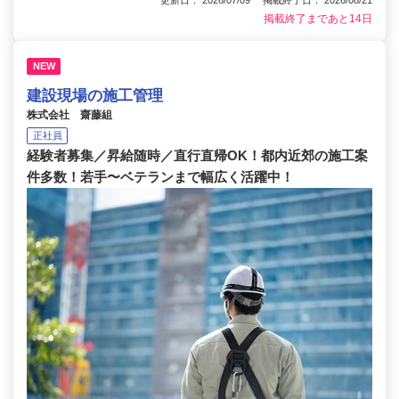
掲載終了まであと14日
NEW
建設現場の施工管理
株式会社 齋藤組
正社員
経験者募集／昇給随時／直行直帰OK！都内近郊の施工案
件多数！若手〜ベテランまで幅広く活躍中！