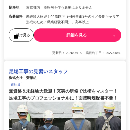
勤務地
東京都内 ※転居を伴う異動はありません
応募資格
未経験大歓迎！44歳以下（例外事由3号のイ／長期キャリア
形成のため／職業経験不問）、高卒以上
詳細を見る
後で見る
更新日： 2026/06/15 掲載終了日： 2027/06/30
足場工事の見習いスタッフ
株式会社 齋藤組
正社員
無資格＆未経験大歓迎！充実の研修で技術をマスター！
足場工事のプロフェッショナルに！面接時履歴書不要！