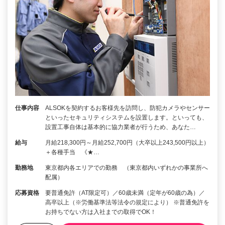
仕事内容
ALSOKを契約するお客様先を訪問し、防犯カメラやセンサー
といったセキュリティシステムを設置します。といっても、
設置工事自体は基本的に協力業者が行うため、あなた…
給与
月給218,300円～月給252,700円（大卒以上243,500円以上）
＋各種手当 《★…
勤務地
東京都内各エリアでの勤務 （東京都内いずれかの事業所へ
配属）
応募資格
要普通免許（AT限定可）／60歳未満（定年が60歳の為）／
高卒以上（※労働基準法等法令の規定により） ※普通免許を
お持ちでない方は入社までの取得でOK！