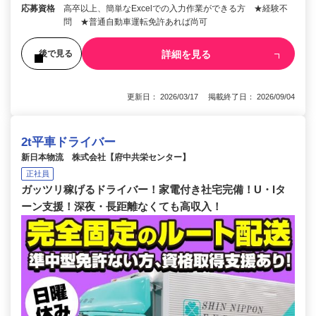
応募資格
高卒以上、簡単なExcelでの入力作業ができる方 ★経験不
問 ★普通自動車運転免許あれば尚可
詳細を見る
後で見る
更新日： 2026/03/17 掲載終了日： 2026/09/04
2t平車ドライバー
新日本物流 株式会社【府中共栄センター】
正社員
ガッツリ稼げるドライバー！家電付き社宅完備！U・Iタ
ーン支援！深夜・長距離なくても高収入！