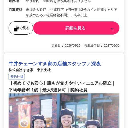
勤務地
東京都内 ※転居を伴う異動はありません
応募資格
未経験大歓迎！44歳以下（例外事由3号のイ／長期キャリア
形成のため／職業経験不問）、高卒以上
詳細を見る
後で見る
更新日： 2026/06/15 掲載終了日： 2027/06/30
牛丼チェーンすき家の店舗スタッフ／深夜
株式会社 すき家 東京支社
契約社員
【初めてでも安心】誰もが覚えやすいマニュアル確立｜
平均年齢49.1歳｜最大9連休可｜契約社員