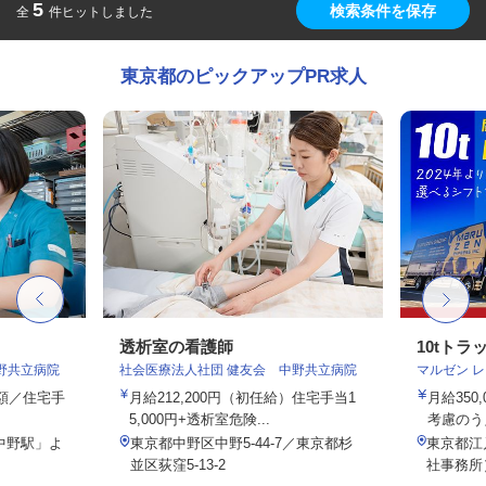
5
検索条件を保存
全
件ヒットしました
東京都のピックアップPR求人
透析室の看護師
10tト
野共立病院
社会医療法人社団 健友会 中野共立病院
マルゼン 
定額／住宅手
月給212,200円（初任給）住宅手当1
月給350
5,000円+透析室危険...
考慮のう
中野駅」よ
東京都中野区中野5-44-7／東京都杉
東京都江戸
並区荻窪5-13-2
社事務所）