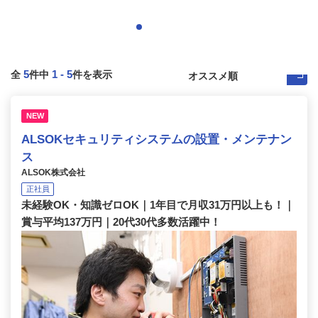
5
1
-
5
全
件中
件を表示
NEW
ALSOKセキュリティシステムの設置・メンテナン
ス
ALSOK株式会社
正社員
未経験OK・知識ゼロOK｜1年目で月収31万円以上も！｜
賞与平均137万円｜20代30代多数活躍中！