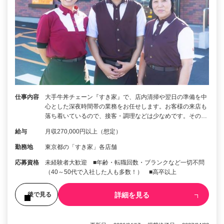
仕事内容
大手牛丼チェーン『すき家』で、店内清掃や翌日の準備を中
心とした深夜時間帯の業務をお任せします。お客様の来店も
落ち着いているので、接客・調理などは少なめです。その…
給与
月収270,000円以上（想定）
勤務地
東京都の「すき家」各店舗
応募資格
未経験者大歓迎 ■年齢・転職回数・ブランクなど一切不問
（40～50代で入社した人も多数！） ■高卒以上
詳細を見る
後で見る