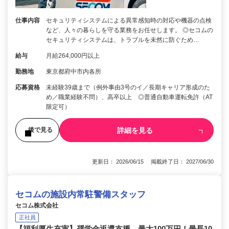
仕事内容
セキュリティシステムによる異常感知時の対応や機器の点検
など、人々の暮らしを守る業務をお任せします。 ◎セコムの
セキュリティシステムは、トラブルを未然に防ぐため…
給与
月給264,000円以上
勤務地
東京都府中市内各所
応募資格
未経験39歳まで（例外事由3号のイ／長期キャリア形成のた
め／職業経験不問）、高卒以上 ◎普通自動車運転免許（AT
限定可）
詳細を見る
後で見る
更新日： 2026/06/15 掲載終了日： 2027/06/30
セコムの施設内常駐警備スタッフ
セコム株式会社
正社員
【福利厚生充実】奨学金返還支援、最大100万円！最長10