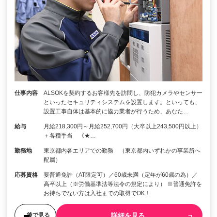
仕事内容
ALSOKを契約するお客様先を訪問し、防犯カメラやセンサー
といったセキュリティシステムを設置します。といっても、
設置工事自体は基本的に協力業者が行うため、あなた…
給与
月給218,300円～月給252,700円（大卒以上243,500円以上）
＋各種手当 《★…
勤務地
東京都内各エリアでの勤務 （東京都内いずれかの事業所へ
配属）
応募資格
要普通免許（AT限定可）／60歳未満（定年が60歳の為）／
高卒以上（※労働基準法等法令の規定により） ※普通免許を
お持ちでない方は入社までの取得でOK！
詳細を見る
後で見る