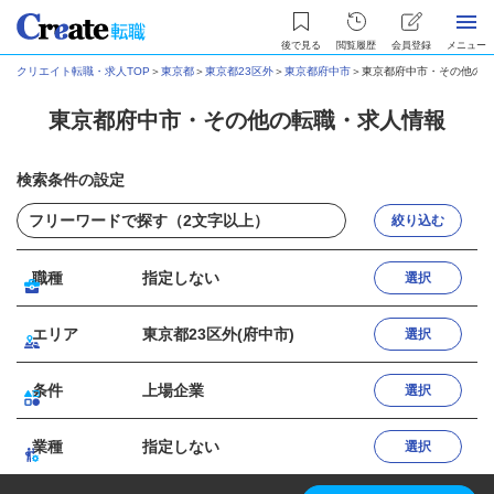
後で見る
閲覧履歴
会員登録
メニュー
クリエイト転職・求人TOP
＞
東京都
＞
東京都23区外
＞
東京都府中市
＞
東京都府中市・その他の転
東京都府中市・その他の転職・求人情報
検索条件の設定
絞り込む
職種
指定しない
選択
エリア
東京都23区外(府中市)
選択
条件
上場企業
選択
業種
指定しない
選択