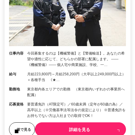
仕事内容
今回募集するのは【機械警備】と【警備輸送】。あなたの希
望や適性に応じて、どちらかの部署に配属します。 ――
《機械警備》―― 個人宅や商業施設、学校、一…
給与
月給223,800円～月給258,200円（大卒以上249,000円以上）
＋各種手当 《★…
勤務地
東京都内各エリアでの勤務 （東京都内いずれかの事業所へ
配属）
応募資格
要普通免許（AT限定可）／60歳未満（定年が60歳の為）／
高卒以上（※労働基準法等法令の規定により） ※普通免許を
お持ちでない方は入社までの取得でOK！
詳細を見る
後で見る