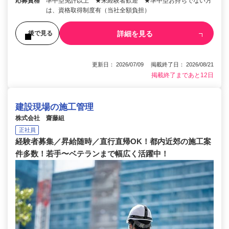
応募資格
準中型免許以上 ★未経験者歓迎 ★準中型お持ちでない方
は、資格取得制度有（当社全額負担）
詳細を見る
後で見る
更新日： 2026/07/09 掲載終了日： 2026/08/21
掲載終了まであと12日
建設現場の施工管理
株式会社 齋藤組
正社員
経験者募集／昇給随時／直行直帰OK！都内近郊の施工案
件多数！若手〜ベテランまで幅広く活躍中！