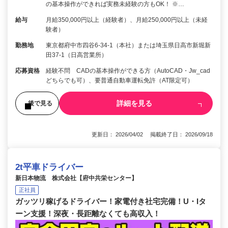
の基本操作ができれば実務未経験の方もOK！ ※…
給与
月給350,000円以上（経験者）、月給250,000円以上（未経
験者）
勤務地
東京都府中市四谷6-34-1（本社）または埼玉県日高市新堀新
田37-1（日高営業所）
応募資格
経験不問 CADの基本操作ができる方（AutoCAD・Jw_cad
どちらでも可）、要普通自動車運転免許（AT限定可）
詳細を見る
後で見る
更新日： 2026/04/02 掲載終了日： 2026/09/18
2t平車ドライバー
新日本物流 株式会社【府中共栄センター】
正社員
ガッツリ稼げるドライバー！家電付き社宅完備！U・Iタ
ーン支援！深夜・長距離なくても高収入！