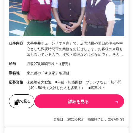
仕事内容
大手牛丼チェーン『すき家』で、店内清掃や翌日の準備を中
心とした深夜時間帯の業務をお任せします。お客様の来店も
落ち着いているので、接客・調理などは少なめです。その…
給与
月収270,000円以上（想定）
勤務地
東京都の「すき家」各店舗
応募資格
未経験者大歓迎 ■年齢・転職回数・ブランクなど一切不問
（40～50代で入社した人も多数！） ■高卒以上
詳細を見る
後で見る
更新日： 2026/04/17 掲載終了日： 2027/04/23