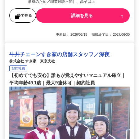
形成のため／職業経験不問）、高卒以上
詳細を見る
後で見る
更新日： 2026/06/15 掲載終了日： 2027/06/30
牛丼チェーンすき家の店舗スタッフ／深夜
株式会社 すき家 東京支社
契約社員
【初めてでも安心】誰もが覚えやすいマニュアル確立｜
平均年齢49.1歳｜最大9連休可｜契約社員