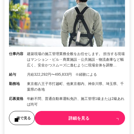
仕事内容
建築現場の施工管理業務全般をお任せします。 担当する現場
はマンション・ビル・商業施設・公共施設・物流倉庫など幅
広く、安全かつスムーズに進むように現場全体を調整…
給与
月給322,292円〜495,833円 ※経験による
勤務地
東京都八王子市打越町、他東京都内、神奈川県、埼玉県、千
葉県の各地
応募資格
年齢不問、普通自動車運転免許、施工管理1級または2級あれ
ば尚可
詳細を見る
後で見る