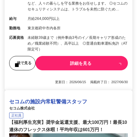
など、人々の暮らしを守る業務をお任せします。 ◎セコムの
セキュリティシステムは、トラブルを未然に防ぐため…
給与
月給264,000円以上
勤務地
東京都府中市内各所
応募資格
未経験39歳まで（例外事由3号のイ／長期キャリア形成のた
め／職業経験不問）、高卒以上 ◎普通自動車運転免許（AT
限定可）
詳細を見る
後で見る
更新日： 2026/06/15 掲載終了日： 2027/06/30
セコムの施設内常駐警備スタッフ
セコム株式会社
正社員
【福利厚生充実】奨学金返還支援、最大100万円！最長10
連休のフレックス休暇！平均年収は601万円！