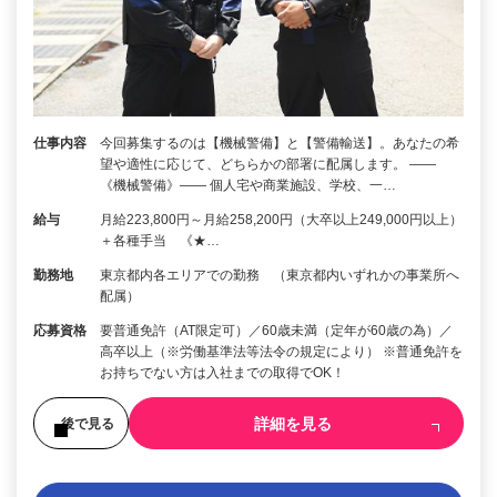
仕事内容
今回募集するのは【機械警備】と【警備輸送】。あなたの希
望や適性に応じて、どちらかの部署に配属します。 ――
《機械警備》―― 個人宅や商業施設、学校、一…
給与
月給223,800円～月給258,200円（大卒以上249,000円以上）
＋各種手当 《★…
勤務地
東京都内各エリアでの勤務 （東京都内いずれかの事業所へ
配属）
応募資格
要普通免許（AT限定可）／60歳未満（定年が60歳の為）／
高卒以上（※労働基準法等法令の規定により） ※普通免許を
お持ちでない方は入社までの取得でOK！
詳細を見る
後で見る