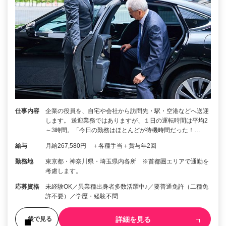
仕事内容
企業の役員を、自宅や会社から訪問先・駅・空港などへ送迎
します。 送迎業務ではありますが、１日の運転時間は平均2
～3時間。「今日の勤務はほとんどが待機時間だった！…
給与
月給267,580円 ＋各種手当＋賞与年2回
勤務地
東京都・神奈川県・埼玉県内各所 ※首都圏エリアで通勤を
考慮します。
応募資格
未経験OK／異業種出身者多数活躍中♪／要普通免許（二種免
許不要）／学歴・経験不問
詳細を見る
後で見る