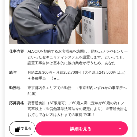
仕事内容
ALSOKを契約するお客様先を訪問し、防犯カメラやセンサー
といったセキュリティシステムを設置します。といっても、
設置工事自体は基本的に協力業者が行うため、あなた…
給与
月給218,300円～月給252,700円（大卒以上243,500円以上）
＋各種手当 《★…
勤務地
東京都内各エリアでの勤務 （東京都内いずれかの事業所へ
配属）
応募資格
要普通免許（AT限定可）／60歳未満（定年が60歳の為）／
高卒以上（※労働基準法等法令の規定により） ※普通免許を
お持ちでない方は入社までの取得でOK！
詳細を見る
後で見る