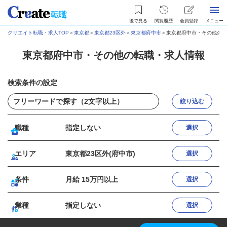
後で見る
閲覧履歴
会員登録
メニュー
クリエイト転職・求人TOP
＞
東京都
＞
東京都23区外
＞
東京都府中市
＞
東京都府中市・その他の転
東京都府中市・その他の転職・求人情報
検索条件の設定
絞り込む
職種
指定しない
選択
エリア
東京都23区外(府中市)
選択
条件
月給 15万円以上
選択
業種
指定しない
選択