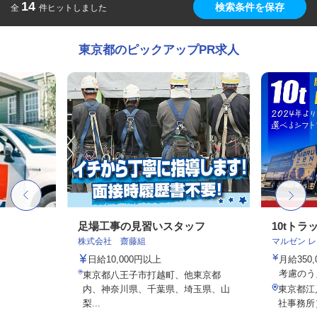
14
検索条件を保存
全
件ヒットしました
東京都のピックアップPR求人
足場工事の見習いスタッフ
10tト
株式会社 齋藤組
マルゼン 
日給10,000円以上
月給350
考慮のう
東京都八王子市打越町、他東京都
内、神奈川県、千葉県、埼玉県、山
東京都江戸
梨...
社事務所）