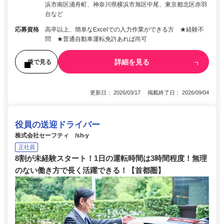
浜市南区浦舟町、神奈川県横浜市旭区中尾、東京都北区赤羽
台など
応募資格
高卒以上、簡単なExcelでの入力作業ができる方 ★経験不
問 ★普通自動車運転免許あれば尚可
詳細を見る
後で見る
更新日： 2026/03/17 掲載終了日： 2026/09/04
役員の送迎ドライバー
株式会社セーフティ /sh-y
正社員
8割が未経験スタート！1日の運転時間は3時間程度！無理
のない働き方で長く活躍できる！【首都圏】