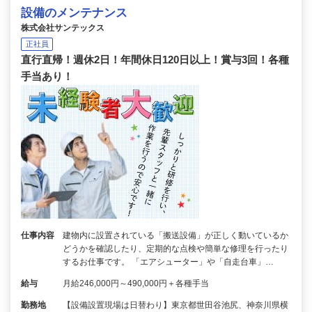
設備のメンテナンス
株式会社サンテックス
正社員
直行直帰！週休2日！年間休日120日以上！賞与3回！各種
手当あり！
仕事内容
建物内に設置されている「搬送設備」が正しく動いているか
どうかを確認したり、定期的な点検や簡単な修理を行ったり
するお仕事です。 「エアシューター」や「自走台車」…
給与
月給246,000円～490,000円＋各種手当
勤務地
【設備設置現場は日替わり】東京都世田谷池尻、神奈川県横