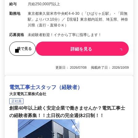
給与
月給250,000円以上
勤務地
東京都東久留米市中央町4-4-30（「ひばりヶ丘駅」・「田無
駅」よりバス10分）／【現場】東京都内近郊、埼玉県、神奈
川県（直行・直帰ＯＫ）
応募資格
未経験者歓迎！イチから丁寧に指導します！
詳細を見る
後で見る
更新日： 2026/07/08 掲載終了日： 2026/10/09
電気工事士スタッフ（経験者）
大京電気工業株式会社
正社員
創業40年以上続く安定企業で働きませんか？電気工事士
の経験者募集！！土日祝の完全週休2日制！！