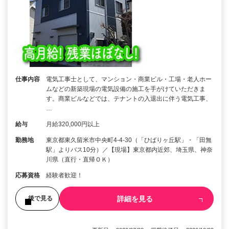
仕事内容
電気工事士として、マンション・商業ビル・工場・老人ホー
ムなどの新築現場の電気設備の施工を手がけていただきま
す。商業ビルなどでは、テナントの入退出に伴う電気工事、
…
給与
月給320,000円以上
勤務地
東京都東久留米市中央町4-4-30（「ひばりヶ丘駅」・「田無
駅」よりバス10分）／【現場】東京都内近郊、埼玉県、神奈
川県（直行・直帰ＯＫ）
応募資格
経験者歓迎！
詳細を見る
後で見る