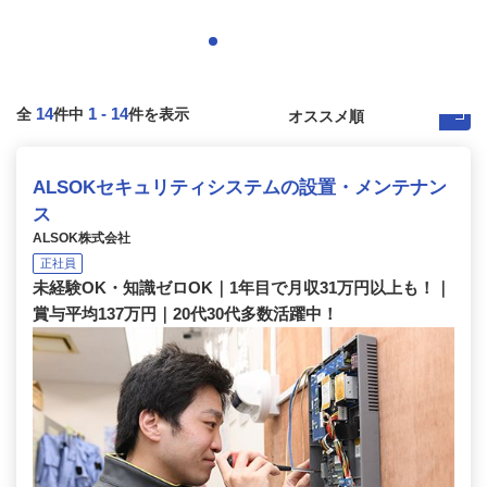
14
1
-
14
全
件中
件を表示
ALSOKセキュリティシステムの設置・メンテナン
ス
ALSOK株式会社
正社員
未経験OK・知識ゼロOK｜1年目で月収31万円以上も！｜
賞与平均137万円｜20代30代多数活躍中！