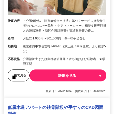
仕事内容
・介護保険法、障害者総合支援法に基づくサービス担当責任
者並びにヘルパー業務 ・ケアマネージャー、相談支援専門員
との連絡連携 ・訪問介護計画書や実績報告書の作…
給与
月給261,000円〜301,000円 ※一律手当含む
勤務地
東京都府中市住吉町1-60-10（京王線「中河原駅」より徒歩5
分）
応募資格
介護福祉士または実務者研修修了者必須および経験者 ★学
歴不問
詳細を見る
後で見る
更新日： 2026/06/04 掲載終了日： 2026/08/28
低層木造アパートの鉄骨階段や手すりのCAD図面
制作