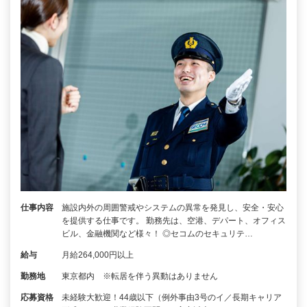
仕事内容
施設内外の周囲警戒やシステムの異常を発見し、安全・安心
を提供する仕事です。 勤務先は、空港、デパート、オフィス
ビル、金融機関など様々！ ◎セコムのセキュリテ…
給与
月給264,000円以上
勤務地
東京都内 ※転居を伴う異動はありません
応募資格
未経験大歓迎！44歳以下（例外事由3号のイ／長期キャリア