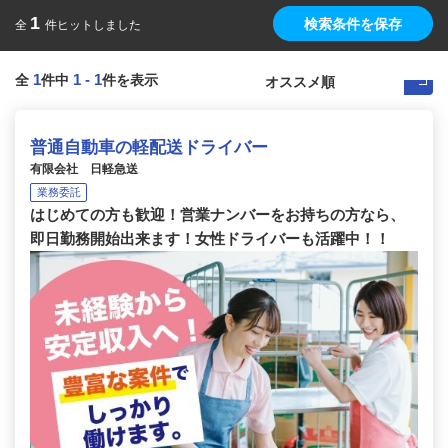
1
検索条件を保存
全
件ヒットしました
1
1
-
1
全
件中
件を表示
普通自動車の軽配送ドライバー
有限会社 日軽急送
業務委託
はじめての方も歓迎！営業ナンバーをお持ちの方なら、
即日勤務開始出来ます！女性ドライバーも活躍中！！