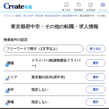
後で見る
閲覧履歴
会員登録
メニュー
クリエイト転職・求人TOP
＞
東京都
＞
東京都23区外
＞
東京都府中市
＞
東京都府中市・その他の転
東京都府中市・その他の転職・求人情報
検索条件の設定
絞り込む
ドライバー(軽貨物運送ドライバ
職種
選択
ー)
エリア
東京都23区外(府中市)
選択
条件
指定しない
選択
業種
指定しない
選択