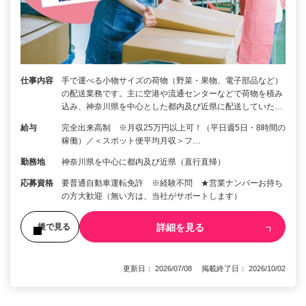
仕事内容
手で運べる小物サイズの荷物（野菜・果物、電子部品など）
の配送業務です。主に空港や流通センターなどで荷物を積み
込み、神奈川県を中心とした都内及び近県に配送していた…
給与
完全出来高制 ※月収25万円以上可！（平日週5日・8時間の
稼働）／＜スポット便平均月収＞フ…
勤務地
神奈川県を中心に都内及び近県（直行直帰）
応募資格
要普通自動車運転免許 ※経験不問 ★営業ナンバーお持ち
の方大歓迎（無い方は、当社がサポートします）
詳細を見る
後で見る
更新日： 2026/07/08 掲載終了日： 2026/10/02