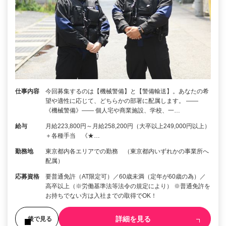
仕事内容
今回募集するのは【機械警備】と【警備輸送】。あなたの希
望や適性に応じて、どちらかの部署に配属します。 ――
《機械警備》―― 個人宅や商業施設、学校、一…
給与
月給223,800円～月給258,200円（大卒以上249,000円以上）
＋各種手当 《★…
勤務地
東京都内各エリアでの勤務 （東京都内いずれかの事業所へ
配属）
応募資格
要普通免許（AT限定可）／60歳未満（定年が60歳の為）／
高卒以上（※労働基準法等法令の規定により） ※普通免許を
お持ちでない方は入社までの取得でOK！
詳細を見る
後で見る