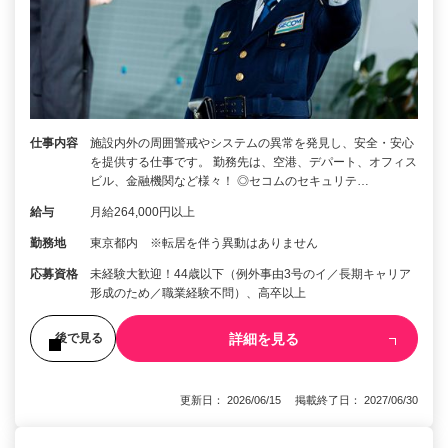
仕事内容
施設内外の周囲警戒やシステムの異常を発見し、安全・安心
を提供する仕事です。 勤務先は、空港、デパート、オフィス
ビル、金融機関など様々！ ◎セコムのセキュリテ…
給与
月給264,000円以上
勤務地
東京都内 ※転居を伴う異動はありません
応募資格
未経験大歓迎！44歳以下（例外事由3号のイ／長期キャリア
形成のため／職業経験不問）、高卒以上
詳細を見る
後で見る
更新日： 2026/06/15 掲載終了日： 2027/06/30