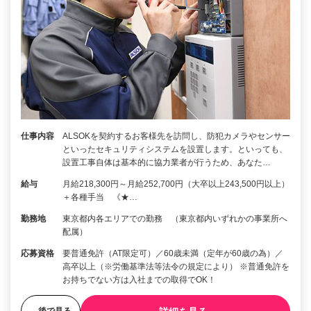
仕事内容
ALSOKを契約するお客様先を訪問し、防犯カメラやセンサー
といったセキュリティシステムを設置します。といっても、
設置工事自体は基本的に協力業者が行うため、あなた…
給与
月給218,300円～月給252,700円（大卒以上243,500円以上）
＋各種手当 《★…
勤務地
東京都内各エリアでの勤務 （東京都内いずれかの事業所へ
配属）
応募資格
要普通免許（AT限定可）／60歳未満（定年が60歳の為）／
高卒以上（※労働基準法等法令の規定により） ※普通免許を
お持ちでない方は入社までの取得でOK！
後で見る