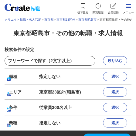
後で見る
閲覧履歴
会員登録
メニュー
クリエイト転職・求人TOP
＞
東京都
＞
東京都23区外
＞
東京都昭島市
＞
東京都昭島市・その他の転
東京都昭島市・その他の転職・求人情報
検索条件の設定
絞り込む
職種
指定しない
選択
エリア
東京都23区外(昭島市)
選択
条件
従業員300名以上
選択
業種
指定しない
選択