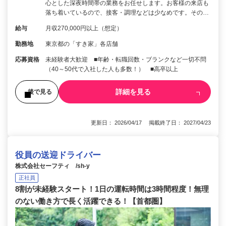
心とした深夜時間帯の業務をお任せします。お客様の来店も
落ち着いているので、接客・調理などは少なめです。その…
給与
月収270,000円以上（想定）
勤務地
東京都の「すき家」各店舗
応募資格
未経験者大歓迎 ■年齢・転職回数・ブランクなど一切不問
（40～50代で入社した人も多数！） ■高卒以上
詳細を見る
後で見る
更新日： 2026/04/17 掲載終了日： 2027/04/23
役員の送迎ドライバー
株式会社セーフティ /sh-y
正社員
8割が未経験スタート！1日の運転時間は3時間程度！無理
のない働き方で長く活躍できる！【首都圏】