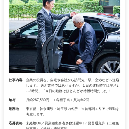
仕事内容
企業の役員を、自宅や会社から訪問先・駅・空港などへ送迎
します。 送迎業務ではありますが、１日の運転時間は平均2
～3時間。「今日の勤務はほとんどが待機時間だった！…
給与
月給267,580円 ＋各種手当＋賞与年2回
勤務地
東京都・神奈川県・埼玉県内各所 ※首都圏エリアで通勤を
考慮します。
応募資格
未経験OK／異業種出身者多数活躍中♪／要普通免許（二種免
許不要）／学歴・経験不問