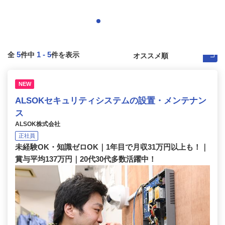
5
1
-
5
全
件中
件を表示
NEW
ALSOKセキュリティシステムの設置・メンテナン
ス
ALSOK株式会社
正社員
未経験OK・知識ゼロOK｜1年目で月収31万円以上も！｜
賞与平均137万円｜20代30代多数活躍中！