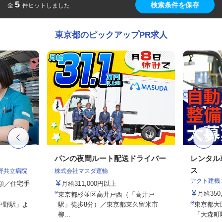
5
検索条件を保存
全
件ヒットしました
東京都のピックアップPR求人
パンの夜間ルート配送ドライバー
レンタル
ス
野共立病院
株式会社マスダ運輸
アクト建機
定額／住宅手
月給311,000円以上
月給350
東京都杉並区高井戸西（「高井戸
中野駅」よ
駅」徒歩8分）／東京都東久留米市
東京都大田
柳...
「大森町駅