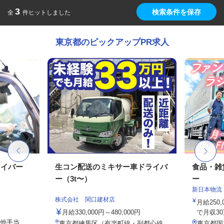
3
検索条件を保存
全
件ヒットしました
東京都のピックアップPR求人
ライバー
生コン配送のミキサー車ドライバ
食品・雑
ー（3t〜）
ー
新日本物流
株式会社 関口建材店
月給250
月給330,000円～480,000円
で月収3
の他手当
東京都練馬区（有楽町線・副都心線
東京都国