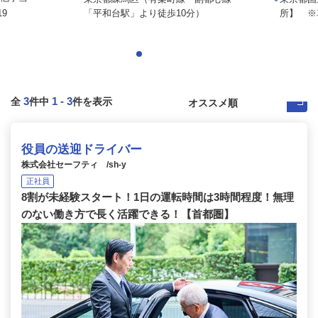
9
「平和台駅」より徒歩10分）
所】 ※
3
1
-
3
全
件中
件を表示
役員の送迎ドライバー
株式会社セーフティ /sh-y
正社員
8割が未経験スタート！1日の運転時間は3時間程度！無理
のない働き方で長く活躍できる！【首都圏】