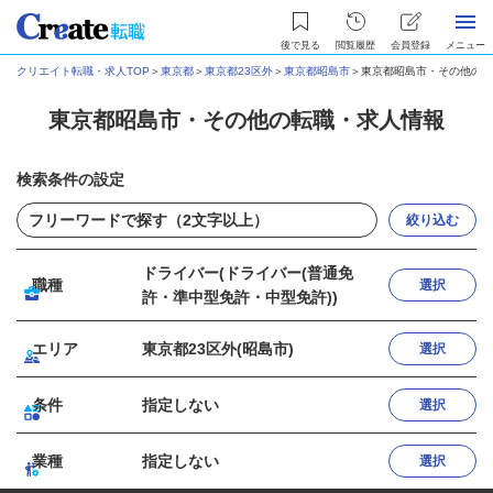
後で見る
閲覧履歴
会員登録
メニュー
クリエイト転職・求人TOP
＞
東京都
＞
東京都23区外
＞
東京都昭島市
＞
東京都昭島市・その他の転
東京都昭島市・その他の転職・求人情報
検索条件の設定
絞り込む
ドライバー(ドライバー(普通免
職種
選択
許・準中型免許・中型免許))
エリア
東京都23区外(昭島市)
選択
条件
指定しない
選択
業種
指定しない
選択