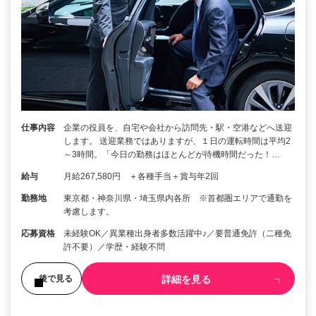
仕事内容
企業の役員を、自宅や会社から訪問先・駅・空港などへ送迎
します。 送迎業務ではありますが、１日の運転時間は平均2
～3時間。「今日の勤務はほとんどが待機時間だった！…
給与
月給267,580円 ＋各種手当＋賞与年2回
勤務地
東京都・神奈川県・埼玉県内各所 ※首都圏エリアで通勤を
考慮します。
応募資格
未経験OK／異業種出身者多数活躍中♪／要普通免許（二種免
許不要）／学歴・経験不問
詳細を見る
後で見る