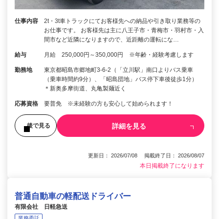
仕事内容
2t・3t車トラックにてお客様先への納品や引き取り業務等の
お仕事です。 お客様先は主に八王子市・青梅市・羽村市・入
間市など近隣になりますので、近距離の運転にな…
給与
月給 250,000円～350,000円 ※年齢・経験考慮します
勤務地
東京都昭島市郷地町3-6-2（「立川駅」南口よりバス乗車
（乗車時間約9分）、「昭島団地」バス停下車後徒歩1分）
＊新奥多摩街道、丸亀製麺近く
応募資格
要普免 ※未経験の方も安心して始められます！
詳細を見る
後で見る
更新日： 2026/07/08 掲載終了日： 2026/08/07
本日掲載終了になります
普通自動車の軽配送ドライバー
有限会社 日軽急送
業務委託