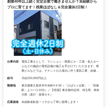
創業40年以上続く安定企業で働きませんか？未経験から
プロに育てます！残業ほぼなし＆完全週休2日制！
仕事内容
電気工事士として、マンション・商業ビル・工場・老人ホー
ムなどの施設の電気設備の施工を手がけていただきます。商
業ビルなどでは、テナントの入退出に伴う電気工事、改修…
給与
月給250,000円以上
勤務地
東京都東久留米市中央町4-4-30（「ひばりヶ丘駅」・「田無
駅」よりバス10分）／【現場】東京都内近郊、埼玉県、神奈
川県（直行・直帰ＯＫ）
応募資格
未経験者歓迎！イチから丁寧に指導します！