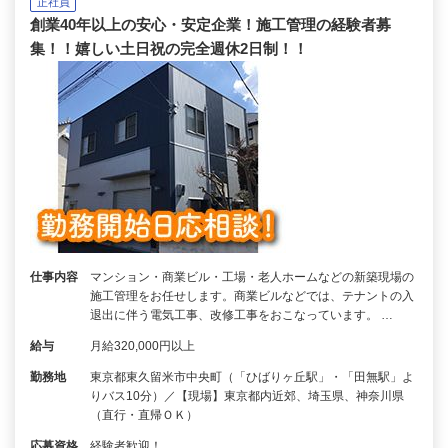
正社員
創業40年以上の安心・安定企業！施工管理の経験者募
集！！嬉しい土日祝の完全週休2日制！！
仕事内容
マンション・商業ビル・工場・老人ホームなどの新築現場の
施工管理をお任せします。商業ビルなどでは、テナントの入
退出に伴う電気工事、改修工事をおこなっています。 …
給与
月給320,000円以上
勤務地
東京都東久留米市中央町（「ひばりヶ丘駅」・「田無駅」よ
りバス10分）／【現場】東京都内近郊、埼玉県、神奈川県
（直行・直帰ＯＫ）
応募資格
経験者歓迎！