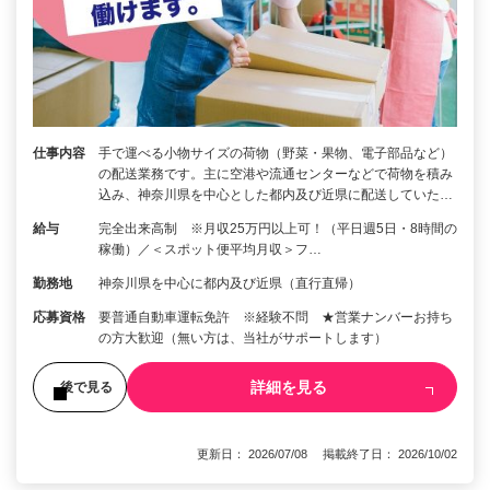
仕事内容
手で運べる小物サイズの荷物（野菜・果物、電子部品など）
の配送業務です。主に空港や流通センターなどで荷物を積み
込み、神奈川県を中心とした都内及び近県に配送していた…
給与
完全出来高制 ※月収25万円以上可！（平日週5日・8時間の
稼働）／＜スポット便平均月収＞フ…
勤務地
神奈川県を中心に都内及び近県（直行直帰）
応募資格
要普通自動車運転免許 ※経験不問 ★営業ナンバーお持ち
の方大歓迎（無い方は、当社がサポートします）
詳細を見る
後で見る
更新日： 2026/07/08 掲載終了日： 2026/10/02