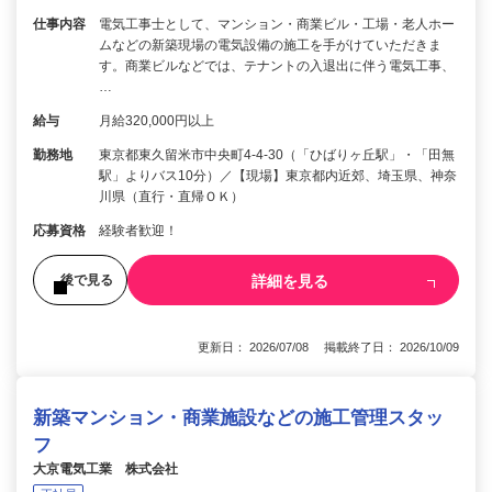
仕事内容
電気工事士として、マンション・商業ビル・工場・老人ホー
ムなどの新築現場の電気設備の施工を手がけていただきま
す。商業ビルなどでは、テナントの入退出に伴う電気工事、
…
給与
月給320,000円以上
勤務地
東京都東久留米市中央町4-4-30（「ひばりヶ丘駅」・「田無
駅」よりバス10分）／【現場】東京都内近郊、埼玉県、神奈
川県（直行・直帰ＯＫ）
応募資格
経験者歓迎！
詳細を見る
後で見る
更新日： 2026/07/08 掲載終了日： 2026/10/09
新築マンション・商業施設などの施工管理スタッ
フ
大京電気工業 株式会社