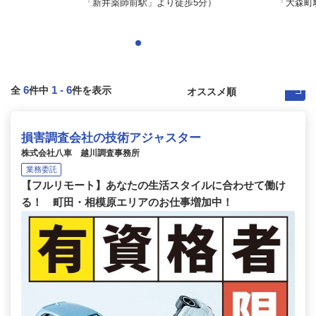
「新井薬師前駅」より徒歩5分）
「大森町駅
6
1
-
6
全
件中
件を表示
損害調査会社の技術アジャスター
株式会社八車 越川調査事務所
業務委託
【フルリモート】あなたの生活スタイルに合わせて働け
る！ 町田・相模原エリアのお仕事増加中！