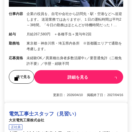
仕事内容
企業の役員を、自宅や会社から訪問先・駅・空港などへ送迎
します。 送迎業務ではありますが、１日の運転時間は平均2
～3時間。「今日の勤務はほとんどが待機時間だった！…
給与
月給267,580円 ＋各種手当＋賞与年2回
勤務地
東京都・神奈川県・埼玉県内各所 ※首都圏エリアで通勤を
考慮します。
応募資格
未経験OK／異業種出身者多数活躍中♪／要普通免許（二種免
許不要）／学歴・経験不問
詳細を見る
後で見る
更新日： 2026/04/10 掲載終了日： 2027/04/16
電気工事士スタッフ（見習い）
大京電気工業株式会社
正社員