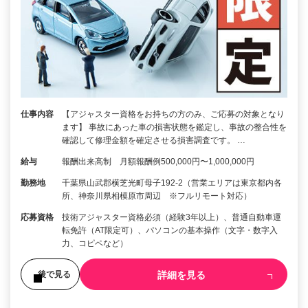
仕事内容
【アジャスター資格をお持ちの方のみ、ご応募の対象となり
ます】 事故にあった車の損害状態を鑑定し、事故の整合性を
確認して修理金額を確定させる損害調査です。 …
給与
報酬出来高制 月額報酬例500,000円〜1,000,000円
勤務地
千葉県山武郡横芝光町母子192-2（営業エリアは東京都内各
所、神奈川県相模原市周辺 ※フルリモート対応）
応募資格
技術アジャスター資格必須（経験3年以上）、普通自動車運
転免許（AT限定可）、パソコンの基本操作（文字・数字入
力、コピペなど）
詳細を見る
後で見る