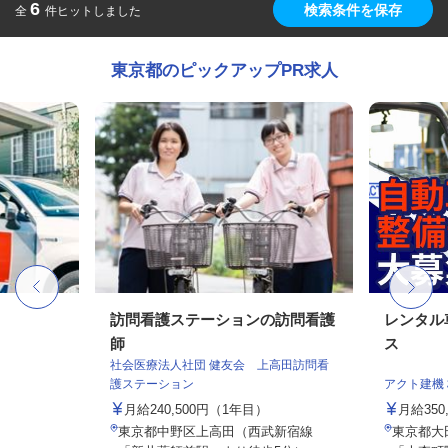
6
検索条件を保存
全
件ヒットしました
東京都のピックアップPR求人
訪問看護ステーションの訪問看護
レンタル
師
ス
社会医療法人社団 健友会 上高田訪問看
護ステーション
アクト建機
月給240,500円（1年目）
月給350
東京都中野区上高田（西武新宿線
東京都大田