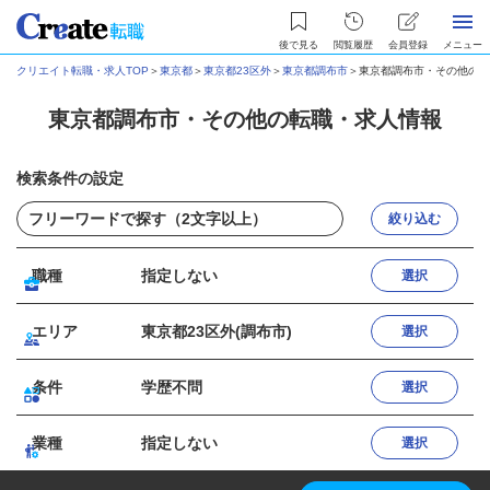
後で見る
閲覧履歴
会員登録
メニュー
クリエイト転職・求人TOP
＞
東京都
＞
東京都23区外
＞
東京都調布市
＞
東京都調布市・その他の転
東京都調布市・その他の転職・求人情報
検索条件の設定
絞り込む
職種
指定しない
選択
エリア
東京都23区外(調布市)
選択
条件
学歴不問
選択
業種
指定しない
選択