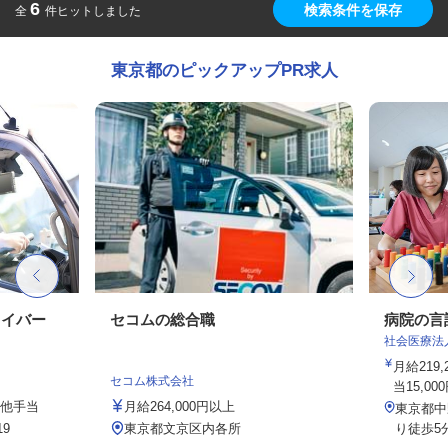
6
検索条件を保存
全
件ヒットしました
東京都のピックアップPR求人
ライバー
セコムの総合職
病院の言
社会医療法
月給219
セコム株式会社
当15,00
の他手当
月給264,000円以上
東京都中
9
東京都文京区内各所
り徒歩5