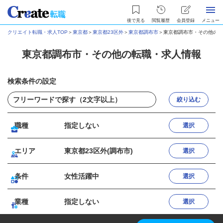
後で見る
閲覧履歴
会員登録
メニュー
クリエイト転職・求人TOP
＞
東京都
＞
東京都23区外
＞
東京都調布市
＞
東京都調布市・その他の転
東京都調布市・その他の転職・求人情報
検索条件の設定
絞り込む
職種
指定しない
選択
エリア
東京都23区外(調布市)
選択
条件
女性活躍中
選択
業種
指定しない
選択