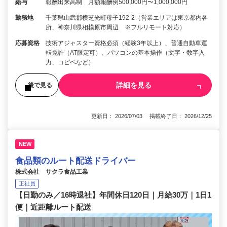
給与
報酬出来高制 月額報酬例500,000円〜1,000,000円
勤務地
千葉県山武郡横芝光町母子192-2（営業エリアは東京都内各
所、神奈川県相模原市周辺 ※フルリモート対応）
応募資格
技術アジャスター資格必須（経験3年以上）、普通自動車運
転免許（AT限定可）、パソコンの基本操作（文字・数字入
力、コピペなど）
詳細を見る
後で見る
更新日： 2026/07/03 掲載終了日： 2026/12/25
NEW
食品類のルート配送ドライバー
株式会社 サクラ食品工業
正社員
【日勤のみ／16時退社】年間休日120日｜月給30万｜1日1
便｜近距離ルート配送