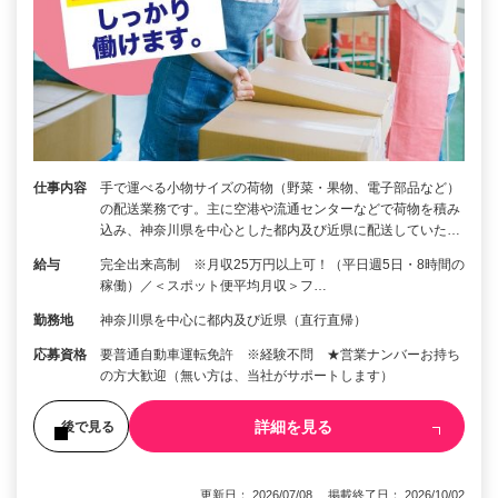
仕事内容
手で運べる小物サイズの荷物（野菜・果物、電子部品など）
の配送業務です。主に空港や流通センターなどで荷物を積み
込み、神奈川県を中心とした都内及び近県に配送していた…
給与
完全出来高制 ※月収25万円以上可！（平日週5日・8時間の
稼働）／＜スポット便平均月収＞フ…
勤務地
神奈川県を中心に都内及び近県（直行直帰）
応募資格
要普通自動車運転免許 ※経験不問 ★営業ナンバーお持ち
の方大歓迎（無い方は、当社がサポートします）
詳細を見る
後で見る
更新日： 2026/07/08 掲載終了日： 2026/10/02