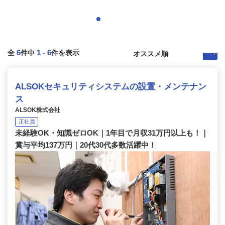
6
1
-
6
全
件中
件を表示
ALSOKセキュリティシステムの設置・メンテナン
ス
ALSOK株式会社
正社員
未経験OK・知識ゼロOK｜1年目で月収31万円以上も！｜
賞与平均137万円｜20代30代多数活躍中！