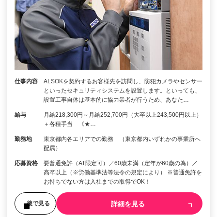
仕事内容
ALSOKを契約するお客様先を訪問し、防犯カメラやセンサー
といったセキュリティシステムを設置します。といっても、
設置工事自体は基本的に協力業者が行うため、あなた…
給与
月給218,300円～月給252,700円（大卒以上243,500円以上）
＋各種手当 《★…
勤務地
東京都内各エリアでの勤務 （東京都内いずれかの事業所へ
配属）
応募資格
要普通免許（AT限定可）／60歳未満（定年が60歳の為）／
高卒以上（※労働基準法等法令の規定により） ※普通免許を
お持ちでない方は入社までの取得でOK！
詳細を見る
後で見る