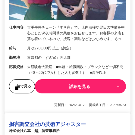
仕事内容
大手牛丼チェーン『すき家』で、店内清掃や翌日の準備を中
心とした深夜時間帯の業務をお任せします。お客様の来店も
落ち着いているので、接客・調理などは少なめです。その…
給与
月収270,000円以上（想定）
勤務地
東京都の「すき家」各店舗
応募資格
未経験者大歓迎 ■年齢・転職回数・ブランクなど一切不問
（40～50代で入社した人も多数！） ■高卒以上
詳細を見る
後で見る
更新日： 2026/04/17 掲載終了日： 2027/04/23
損害調査会社の技術アジャスター
株式会社八車 越川調査事務所