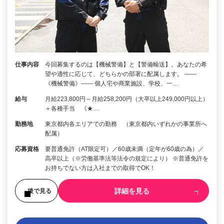
仕事内容
今回募集するのは【機械警備】と【警備輸送】。あなたの希
望や適性に応じて、どちらかの部署に配属します。 ――
《機械警備》―― 個人宅や商業施設、学校、一…
給与
月給223,800円～月給258,200円（大卒以上249,000円以上）
＋各種手当 《★…
勤務地
東京都内各エリアでの勤務 （東京都内いずれかの事業所へ
配属）
応募資格
要普通免許（AT限定可）／60歳未満（定年が60歳の為）／
高卒以上（※労働基準法等法令の規定により） ※普通免許を
お持ちでない方は入社までの取得でOK！
詳細を見る
後で見る