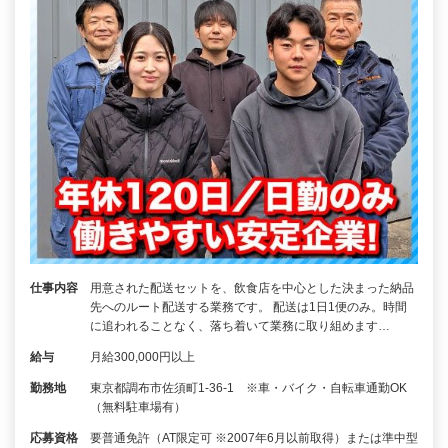
仕事内容
用意された配送セットを、飲食店を中心とした決まった納品
先へのルート配送する業務です。 配送は1日1便のみ。時間
に追われることなく、落ち着いて業務に取り組めます…
給与
月給300,000円以上
勤務地
東京都調布市佐須町1-36-1 ※車・バイク・自転車通勤OK
（無料駐車場有）
応募資格
要普通免許（AT限定可 ※2007年6月以前取得）または準中型