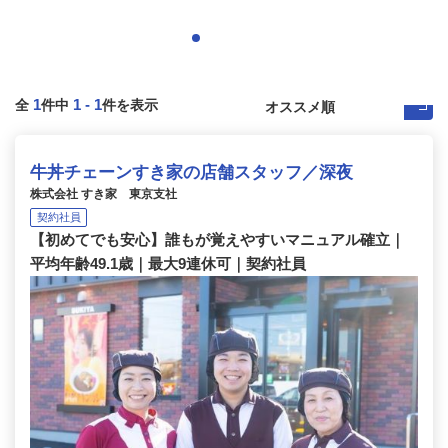
1
1
-
1
全
件中
件を表示
牛丼チェーンすき家の店舗スタッフ／深夜
株式会社 すき家 東京支社
契約社員
【初めてでも安心】誰もが覚えやすいマニュアル確立｜
平均年齢49.1歳｜最大9連休可｜契約社員