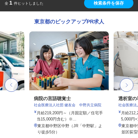
1
検索条件を保存
全
件ヒットしました
東京都のピックアップPR求人
病院の言語聴覚士
透析室の
社会医療法人社団 健友会 中野共立病院
社会医療法
月給219,200円～（月固定額／住宅手
月給212
当15,000円含む）※...
5,000円
東京都中野区中野（JR「中野駅」よ
東京都中
り徒歩5分）
並区荻窪5-