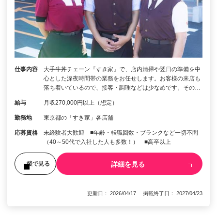
仕事内容
大手牛丼チェーン『すき家』で、店内清掃や翌日の準備を中
心とした深夜時間帯の業務をお任せします。お客様の来店も
落ち着いているので、接客・調理などは少なめです。その…
給与
月収270,000円以上（想定）
勤務地
東京都の「すき家」各店舗
応募資格
未経験者大歓迎 ■年齢・転職回数・ブランクなど一切不問
（40～50代で入社した人も多数！） ■高卒以上
詳細を見る
後で見る
更新日： 2026/04/17 掲載終了日： 2027/04/23