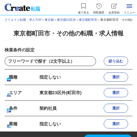
後で見る
閲覧履歴
会員登録
メニュー
クリエイト転職・求人TOP
＞
東京都
＞
東京都23区外
＞
東京都町田市
＞
東京都町田市・その他の転
東京都町田市・その他の転職・求人情報
検索条件の設定
絞り込む
職種
指定しない
選択
エリア
東京都23区外(町田市)
選択
条件
契約社員
選択
業種
指定しない
選択