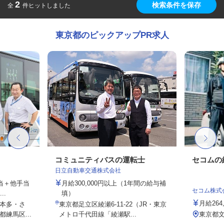
2
検索条件を保存
全
件ヒットしました
東京都のピックアップPR求人
コミュニティバスの運転士
セコムの
日立自動車交通株式会社
手当＋他手当
月給300,000円以上（1年間の給与補
セコム株式
..
填）
月給264
本多・さ
東京都足立区綾瀬6-11-22（JR・東京
練馬区...
メトロ千代田線「綾瀬駅...
東京都