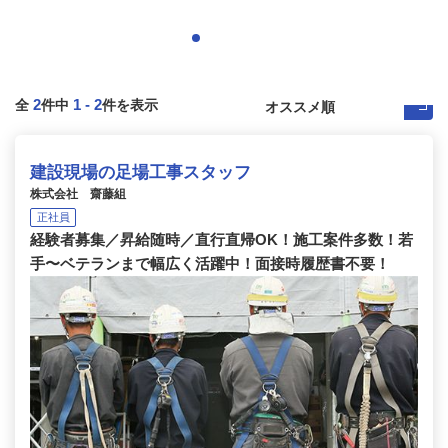
2
1
-
2
全
件中
件を表示
建設現場の足場工事スタッフ
株式会社 齋藤組
正社員
経験者募集／昇給随時／直行直帰OK！施工案件多数！若
手〜ベテランまで幅広く活躍中！面接時履歴書不要！