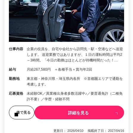
仕事内容
企業の役員を、自宅や会社から訪問先・駅・空港などへ送迎
します。 送迎業務ではありますが、１日の運転時間は平均2
～3時間。「今日の勤務はほとんどが待機時間だった！…
給与
月給267,580円 ＋各種手当＋賞与年2回
勤務地
東京都・神奈川県・埼玉県内各所 ※首都圏エリアで通勤を
考慮します。
応募資格
未経験OK／異業種出身者多数活躍中♪／要普通免許（二種免
許不要）／学歴・経験不問
詳細を見る
後で見る
更新日： 2026/04/10 掲載終了日： 2027/04/16