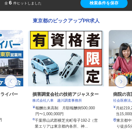
6
検索条件を保存
全
件ヒットしました
東京都のピックアップPR求人
ドライバー
損害調査会社の技術アジャスター
病院の言
株式会社八車 越川調査事務所
社会医療法
報酬出来高制 月額報酬例500,000
月給219
円〜1,000,000円
当15,00
円
千葉県山武郡横芝光町母子192-2（営
東京都中
業エリアは東京都内各所、神...
り徒歩5