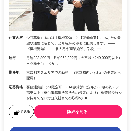
仕事内容
今回募集するのは【機械警備】と【警備輸送】。あなたの希
望や適性に応じて、どちらかの部署に配属します。 ――
《機械警備》―― 個人宅や商業施設、学校、一…
給与
月給223,800円～月給258,200円（大卒以上249,000円以上）
＋各種手当 《★…
勤務地
東京都内各エリアでの勤務 （東京都内いずれかの事業所へ
配属）
応募資格
要普通免許（AT限定可）／60歳未満（定年が60歳の為）／
高卒以上（※労働基準法等法令の規定により） ※普通免許を
お持ちでない方は入社までの取得でOK！
詳細を見る
後で見る