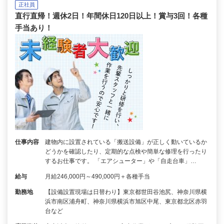
正社員
直行直帰！週休2日！年間休日120日以上！賞与3回！各種
手当あり！
仕事内容
建物内に設置されている「搬送設備」が正しく動いているか
どうかを確認したり、定期的な点検や簡単な修理を行ったり
するお仕事です。 「エアシューター」や「自走台車」…
給与
月給246,000円～490,000円＋各種手当
勤務地
【設備設置現場は日替わり】東京都世田谷池尻、神奈川県横
浜市南区浦舟町、神奈川県横浜市旭区中尾、東京都北区赤羽
台など