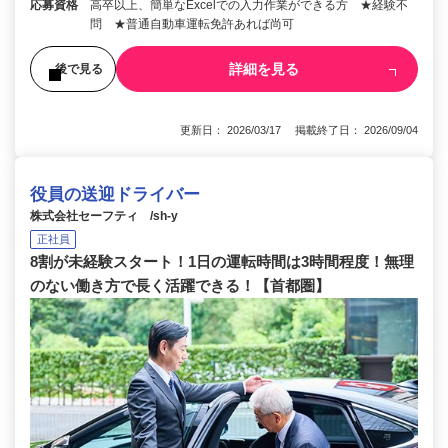
応募資格
高卒以上、簡単なExcelでの入力作業ができる方 ★経験不
問 ★普通自動車運転免許あれば尚可
詳細を見る
後で見る
更新日： 2026/03/17 掲載終了日： 2026/09/04
役員の送迎ドライバー
株式会社セーフティ /sh-y
正社員
8割が未経験スタート！1日の運転時間は3時間程度！無理
のない働き方で長く活躍できる！【首都圏】