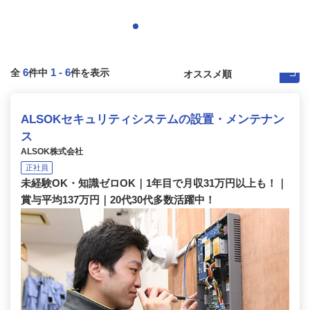
6
1
-
6
全
件中
件を表示
ALSOKセキュリティシステムの設置・メンテナン
ス
ALSOK株式会社
正社員
未経験OK・知識ゼロOK｜1年目で月収31万円以上も！｜
賞与平均137万円｜20代30代多数活躍中！