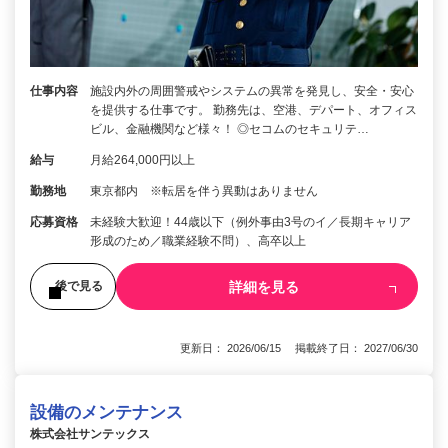
仕事内容
施設内外の周囲警戒やシステムの異常を発見し、安全・安心
を提供する仕事です。 勤務先は、空港、デパート、オフィス
ビル、金融機関など様々！ ◎セコムのセキュリテ…
給与
月給264,000円以上
勤務地
東京都内 ※転居を伴う異動はありません
応募資格
未経験大歓迎！44歳以下（例外事由3号のイ／長期キャリア
形成のため／職業経験不問）、高卒以上
詳細を見る
後で見る
更新日： 2026/06/15 掲載終了日： 2027/06/30
設備のメンテナンス
株式会社サンテックス