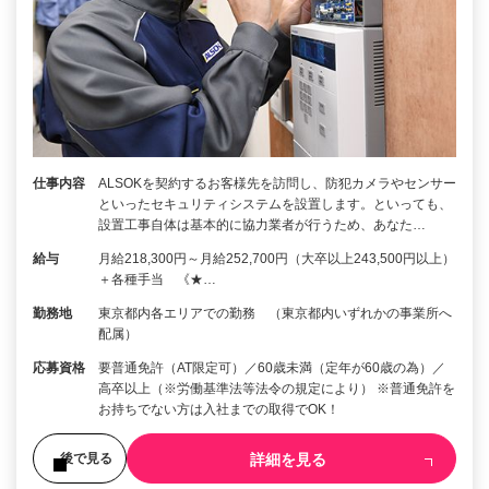
仕事内容
ALSOKを契約するお客様先を訪問し、防犯カメラやセンサー
といったセキュリティシステムを設置します。といっても、
設置工事自体は基本的に協力業者が行うため、あなた…
給与
月給218,300円～月給252,700円（大卒以上243,500円以上）
＋各種手当 《★…
勤務地
東京都内各エリアでの勤務 （東京都内いずれかの事業所へ
配属）
応募資格
要普通免許（AT限定可）／60歳未満（定年が60歳の為）／
高卒以上（※労働基準法等法令の規定により） ※普通免許を
お持ちでない方は入社までの取得でOK！
詳細を見る
後で見る