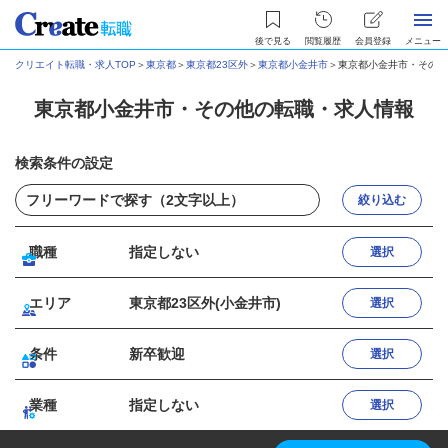
後で見る
閲覧履歴
会員登録
メニュー
クリエイト転職・求人TOP
＞
東京都
＞
東京都23区外
＞
東京都小金井市
＞
東京都小金井市・その他
東京都小金井市・その他の転職・求人情報
検索条件の設定
絞り込む
職種
指定しない
選択
エリア
東京都23区外(小金井市)
選択
条件
新卒歓迎
選択
業種
指定しない
選択