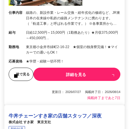
仕事内容
線路の、新設作業・レール交換・経年劣化の修繕など、JR東
日本の在来線や私鉄の線路メンテナンスに携わります。
（「軌道工事」と呼ばれる作業です。） ※各事業所から…
給与
日給12,500円～15,000円（1勤務あたり）★月収375,000円
～450,000円…
勤務地
東京都小金井市緑町2-16-22 ★個室の独身寮完備！★マイ
カーでの通いもOK！
応募資格
★学歴・経験一切不問！
詳細を見る
後で見る
更新日： 2026/07/27 掲載終了日： 2026/08/14
掲載終了まであと7日
牛丼チェーンすき家の店舗スタッフ／深夜
株式会社 すき家 東京支社
契約社員