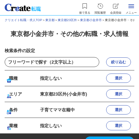
後で見る
閲覧履歴
会員登録
メニュー
クリエイト転職・求人TOP
＞
東京都
＞
東京都23区外
＞
東京都小金井市
＞
東京都小金井市・その他
東京都小金井市・その他の転職・求人情報
検索条件の設定
絞り込む
職種
指定しない
選択
エリア
東京都23区外(小金井市)
選択
条件
子育てママ在籍中
選択
業種
指定しない
選択