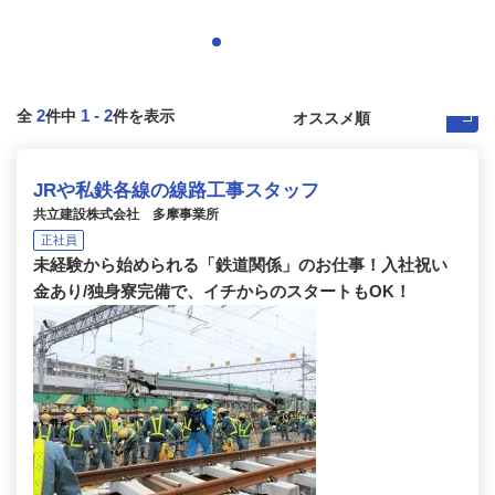
2
1
-
2
全
件中
件を表示
JRや私鉄各線の線路工事スタッフ
共立建設株式会社 多摩事業所
正社員
未経験から始められる「鉄道関係」のお仕事！入社祝い
金あり/独身寮完備で、イチからのスタートもOK！