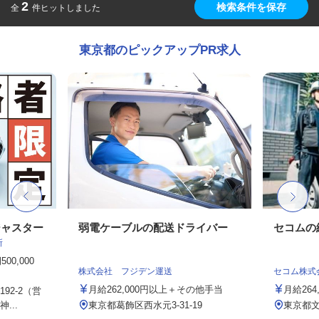
2
検索条件を保存
全
件ヒットしました
東京都のピックアップPR求人
ジャスター
弱電ケーブルの配送ドライバー
セコムの
所
0,000
株式会社 フジデン運送
セコム株式
月給262,000円以上＋その他手当
月給264
92-2（営
...
東京都葛飾区西水元3‐31‐19
東京都