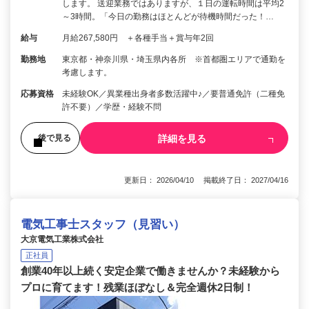
します。 送迎業務ではありますが、１日の運転時間は平均2
～3時間。「今日の勤務はほとんどが待機時間だった！…
給与
月給267,580円 ＋各種手当＋賞与年2回
勤務地
東京都・神奈川県・埼玉県内各所 ※首都圏エリアで通勤を
考慮します。
応募資格
未経験OK／異業種出身者多数活躍中♪／要普通免許（二種免
許不要）／学歴・経験不問
詳細を見る
後で見る
更新日： 2026/04/10 掲載終了日： 2027/04/16
電気工事士スタッフ（見習い）
大京電気工業株式会社
正社員
創業40年以上続く安定企業で働きませんか？未経験から
プロに育てます！残業ほぼなし＆完全週休2日制！