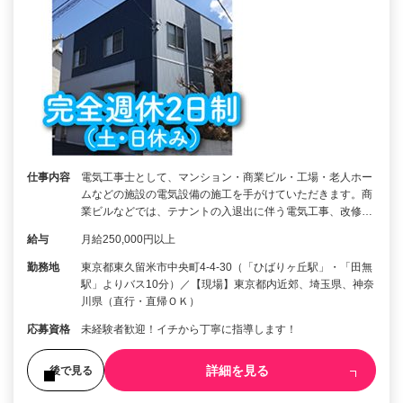
仕事内容
電気工事士として、マンション・商業ビル・工場・老人ホー
ムなどの施設の電気設備の施工を手がけていただきます。商
業ビルなどでは、テナントの入退出に伴う電気工事、改修…
給与
月給250,000円以上
勤務地
東京都東久留米市中央町4-4-30（「ひばりヶ丘駅」・「田無
駅」よりバス10分）／【現場】東京都内近郊、埼玉県、神奈
川県（直行・直帰ＯＫ）
応募資格
未経験者歓迎！イチから丁寧に指導します！
詳細を見る
後で見る