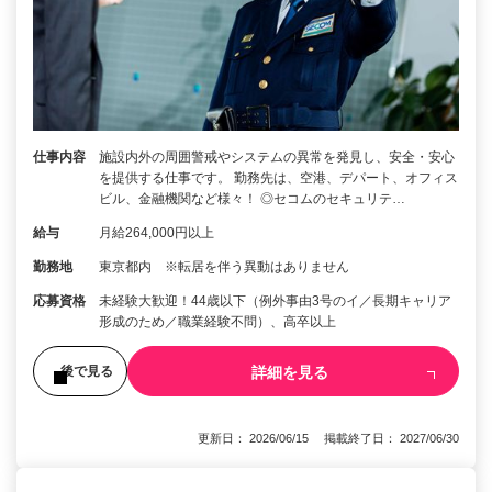
仕事内容
施設内外の周囲警戒やシステムの異常を発見し、安全・安心
を提供する仕事です。 勤務先は、空港、デパート、オフィス
ビル、金融機関など様々！ ◎セコムのセキュリテ…
給与
月給264,000円以上
勤務地
東京都内 ※転居を伴う異動はありません
応募資格
未経験大歓迎！44歳以下（例外事由3号のイ／長期キャリア
形成のため／職業経験不問）、高卒以上
詳細を見る
後で見る
更新日： 2026/06/15 掲載終了日： 2027/06/30