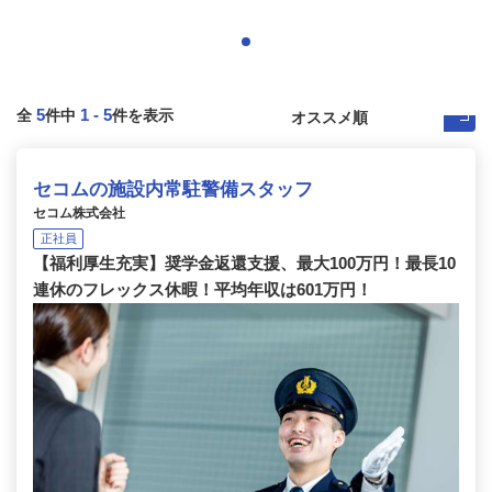
5
1
-
5
全
件中
件を表示
セコムの施設内常駐警備スタッフ
セコム株式会社
正社員
【福利厚生充実】奨学金返還支援、最大100万円！最長10
連休のフレックス休暇！平均年収は601万円！