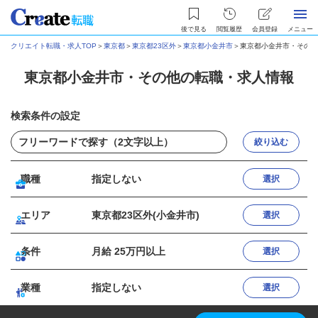
後で見る
閲覧履歴
会員登録
メニュー
クリエイト転職・求人TOP
＞
東京都
＞
東京都23区外
＞
東京都小金井市
＞
東京都小金井市・その他
東京都小金井市・その他の転職・求人情報
検索条件の設定
絞り込む
職種
指定しない
選択
エリア
東京都23区外(小金井市)
選択
条件
月給 25万円以上
選択
業種
指定しない
選択