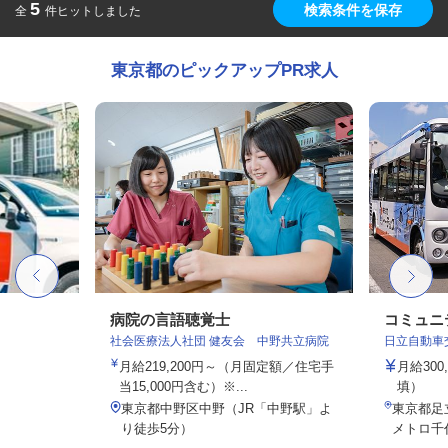
5
検索条件を保存
全
件ヒットしました
東京都のピックアップPR求人
病院の言語聴覚士
コミュニ
社会医療法人社団 健友会 中野共立病院
日立自動車
月給219,200円～（月固定額／住宅手
月給30
当15,000円含む）※...
填）
東京都中野区中野（JR「中野駅」よ
東京都足立
り徒歩5分）
メトロ千代