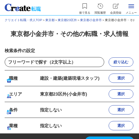
後で見る
閲覧履歴
会員登録
メニュー
クリエイト転職・求人TOP
＞
東京都
＞
東京都23区外
＞
東京都小金井市
＞
東京都小金井市・その他
東京都小金井市・その他の転職・求人情報
検索条件の設定
絞り込む
職種
建設・建築(建築現場スタッフ)
選択
エリア
東京都23区外(小金井市)
選択
条件
指定しない
選択
業種
指定しない
選択