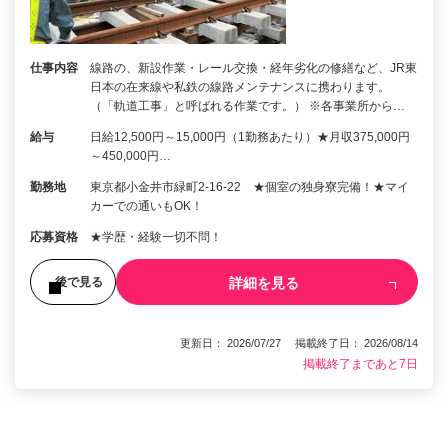
仕事内容
線路の、新設作業・レール交換・経年劣化の修繕など、JR東
日本の在来線や私鉄の線路メンテナンスに携わります。
（「軌道工事」と呼ばれる作業です。） ※各事業所から…
給与
日給12,500円～15,000円（1勤務あたり）★月収375,000円
～450,000円…
勤務地
東京都小金井市緑町2-16-22 ★個室の独身寮完備！★マイ
カーでの通いもOK！
応募資格
★学歴・経験一切不問！
詳細を見る
後で見る
更新日： 2026/07/27 掲載終了日： 2026/08/14
掲載終了まであと7日
1