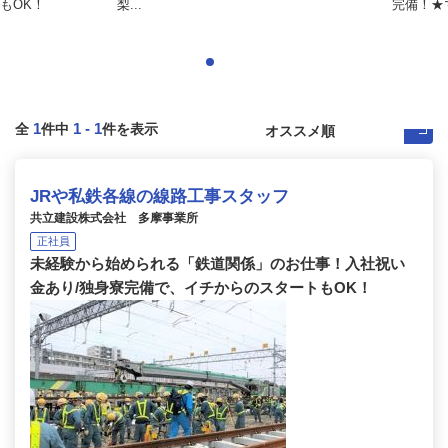
もOK！
梨...
完備！★
1
1
-
1
全
件中
件を表示
JRや私鉄各線の線路工事スタッフ
共立建設株式会社 多摩事業所
正社員
未経験から始められる「鉄道関係」のお仕事！入社祝い
金あり/独身寮完備で、イチからのスタートもOK！