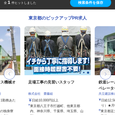
1
検索条件を保存
全
件ヒットしました
東京都のピックアップPR求人
ンス機械オ
足場工事の見習いスタッフ
鉄道レー
ペレータ
所
株式会社 齋藤組
共立建設株
円（1勤務あた
日給10,000円以上
日給12,
り）★月収3
東京都八王子市打越町、他東京都
の独身寮
内、神奈川県、千葉県、埼玉県、山
東京都足