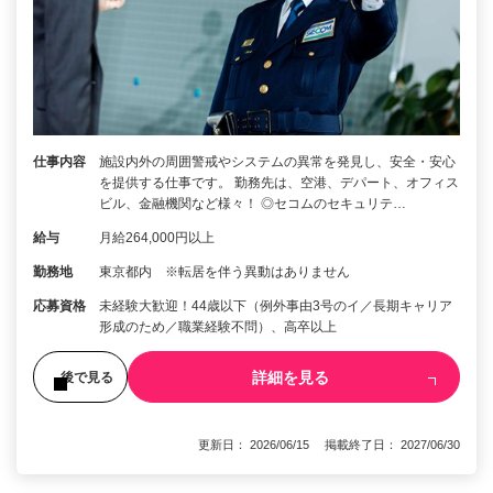
仕事内容
施設内外の周囲警戒やシステムの異常を発見し、安全・安心
を提供する仕事です。 勤務先は、空港、デパート、オフィス
ビル、金融機関など様々！ ◎セコムのセキュリテ…
給与
月給264,000円以上
勤務地
東京都内 ※転居を伴う異動はありません
応募資格
未経験大歓迎！44歳以下（例外事由3号のイ／長期キャリア
形成のため／職業経験不問）、高卒以上
詳細を見る
後で見る
更新日： 2026/06/15 掲載終了日： 2027/06/30