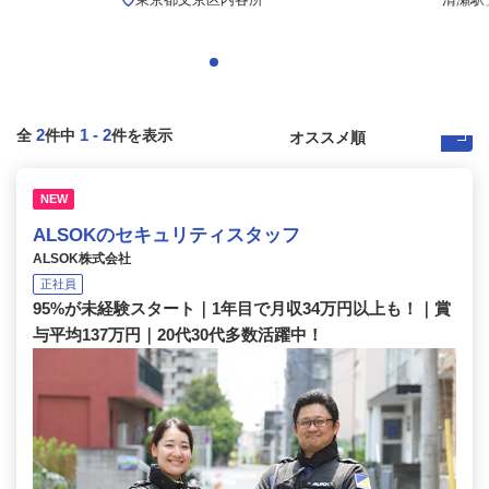
2
1
-
2
全
件中
件を表示
NEW
ALSOKのセキュリティスタッフ
ALSOK株式会社
正社員
95%が未経験スタート｜1年目で月収34万円以上も！｜賞
与平均137万円｜20代30代多数活躍中！