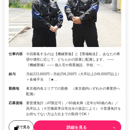
仕事内容
今回募集するのは【機械警備】と【警備輸送】。あなたの希
望や適性に応じて、どちらかの部署に配属します。 ――
《機械警備》―― 個人宅や商業施設、学校、一…
給与
月給223,800円～月給258,200円（大卒以上249,000円以上）
＋各種手当 《★…
勤務地
東京都内各エリアでの勤務 （東京都内いずれかの事業所へ
配属）
応募資格
要普通免許（AT限定可）／60歳未満（定年が60歳の為）／
高卒以上（※労働基準法等法令の規定により） ※普通免許を
お持ちでない方は入社までの取得でOK！
詳細を見る
後で見る