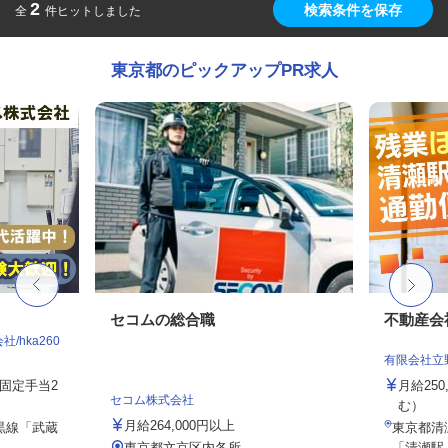
2
検索条件を保存
全
件ヒットしました
東京都のピックアップPR求人
セコムの総合職
不動産会
hka260
有限会社立
務固定手当2
月給25
セコム株式会社
む）
月給264,000円以上
黒線「武蔵
東京都清瀬
東京都文京区内各所
「清瀬駅」