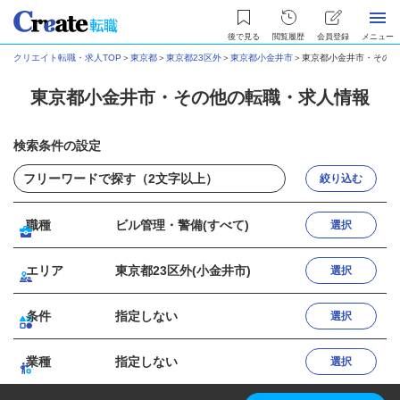
後で見る
閲覧履歴
会員登録
メニュー
クリエイト転職・求人TOP
＞
東京都
＞
東京都23区外
＞
東京都小金井市
＞
東京都小金井市・その他
東京都小金井市・その他の転職・求人情報
検索条件の設定
絞り込む
職種
ビル管理・警備(すべて)
選択
エリア
東京都23区外(小金井市)
選択
条件
指定しない
選択
業種
指定しない
選択