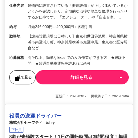
仕事内容
建物内に設置されている「搬送設備」が正しく動いているか
どうかを確認したり、定期的な点検や簡単な修理を行ったり
するお仕事です。 「エアシューター」や「自走台車」…
給与
月給246,000円～490,000円＋各種手当
勤務地
【設備設置現場は日替わり】東京都世田谷池尻、神奈川県横
浜市南区浦舟町、神奈川県横浜市旭区中尾、東京都北区赤羽
台など
応募資格
高卒以上、簡単なExcelでの入力作業ができる方 ★経験不
問 ★普通自動車運転免許あれば尚可
詳細を見る
後で見る
更新日： 2026/03/17 掲載終了日： 2026/09/04
役員の送迎ドライバー
株式会社セーフティ /sh-y
正社員
8割が未経験スタート！1日の運転時間は3時間程度！無理