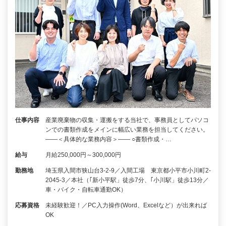
仕事内容
産業廃棄物の収集・運搬をする当社で、事務員としてパソコ
ンでの書類作成をメインに幅広い業務を担当してください。
――＜具体的な業務内容＞―― ○書類作成・…
給与
月給250,000円～300,000円
勤務地
埼玉県入間市狭山台3-2-9／入間工場 東京都小平市小川町2-
2045-3／本社（｢新小平駅」徒歩7分、｢小川駅」徒歩13分／
車・バイク・自転車通勤OK）
応募資格
未経験歓迎！／PC入力操作(Word、Excelなど）が出来れば
OK