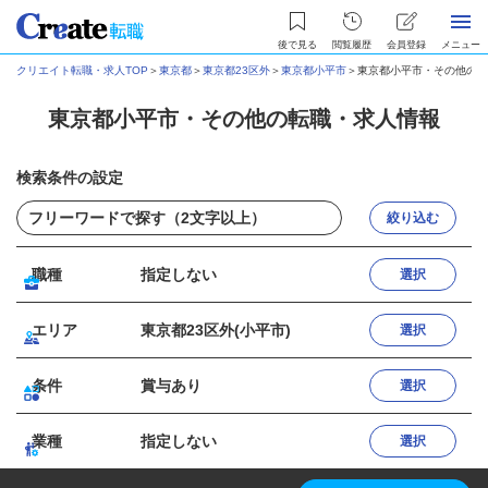
後で見る
閲覧履歴
会員登録
メニュー
クリエイト転職・求人TOP
＞
東京都
＞
東京都23区外
＞
東京都小平市
＞
東京都小平市・その他の転
東京都小平市・その他の転職・求人情報
検索条件の設定
絞り込む
職種
指定しない
選択
エリア
東京都23区外(小平市)
選択
条件
賞与あり
選択
業種
指定しない
選択