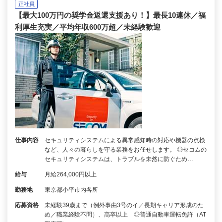
正社員
【最大100万円の奨学金返還支援あり！】最長10連休／福
利厚生充実／平均年収600万超／未経験歓迎
仕事内容
セキュリティシステムによる異常感知時の対応や機器の点検
など、人々の暮らしを守る業務をお任せします。 ◎セコムの
セキュリティシステムは、トラブルを未然に防ぐため…
給与
月給264,000円以上
勤務地
東京都小平市内各所
応募資格
未経験39歳まで（例外事由3号のイ／長期キャリア形成のた
め／職業経験不問）、高卒以上 ◎普通自動車運転免許（AT