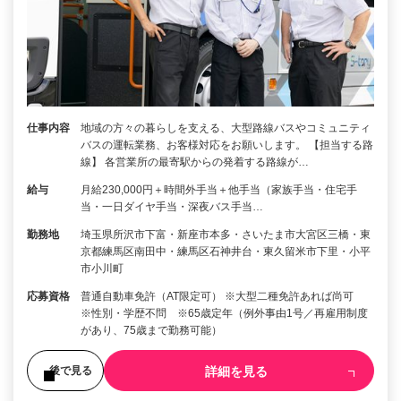
仕事内容
地域の方々の暮らしを支える、大型路線バスやコミュニティ
バスの運転業務、お客様対応をお願いします。 【担当する路
線】 各営業所の最寄駅からの発着する路線が…
給与
月給230,000円＋時間外手当＋他手当（家族手当・住宅手
当・一日ダイヤ手当・深夜バス手当…
勤務地
埼玉県所沢市下富・新座市本多・さいたま市大宮区三橋・東
京都練馬区南田中・練馬区石神井台・東久留米市下里・小平
市小川町
応募資格
普通自動車免許（AT限定可） ※大型二種免許あれば尚可
※性別・学歴不問 ※65歳定年（例外事由1号／再雇用制度
があり、75歳まで勤務可能）
詳細を見る
後で見る