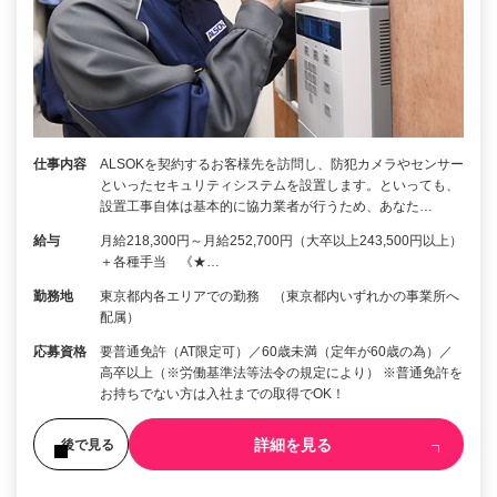
仕事内容
ALSOKを契約するお客様先を訪問し、防犯カメラやセンサー
といったセキュリティシステムを設置します。といっても、
設置工事自体は基本的に協力業者が行うため、あなた…
給与
月給218,300円～月給252,700円（大卒以上243,500円以上）
＋各種手当 《★…
勤務地
東京都内各エリアでの勤務 （東京都内いずれかの事業所へ
配属）
応募資格
要普通免許（AT限定可）／60歳未満（定年が60歳の為）／
高卒以上（※労働基準法等法令の規定により） ※普通免許を
お持ちでない方は入社までの取得でOK！
詳細を見る
後で見る