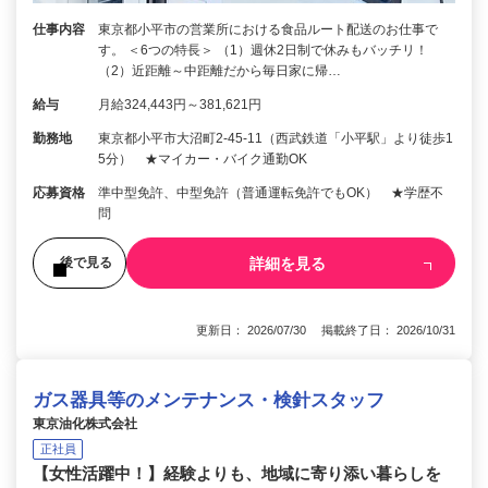
仕事内容
東京都小平市の営業所における食品ルート配送のお仕事で
す。 ＜6つの特長＞ （1）週休2日制で休みもバッチリ！
（2）近距離～中距離だから毎日家に帰…
給与
月給324,443円～381,621円
勤務地
東京都小平市大沼町2‐45‐11（西武鉄道「小平駅」より徒歩1
5分） ★マイカー・バイク通勤OK
応募資格
準中型免許、中型免許（普通運転免許でもOK） ★学歴不
問
詳細を見る
後で見る
更新日： 2026/07/30 掲載終了日： 2026/10/31
ガス器具等のメンテナンス・検針スタッフ
東京油化株式会社
正社員
【女性活躍中！】経験よりも、地域に寄り添い暮らしを