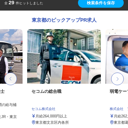
29
検索条件を保存
全
件ヒットしました
東京都のピックアップPR求人
転士
セコムの総合職
弱電ケー
年間の給与補
セコム株式会社
株式会社 
月給264,000円以上
月給26
（JR・東京
東京都文京区内各所
東京都葛飾