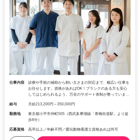
仕事内容
診療や手術の補助から飼い主さまの対応まで、幅広い仕事を
お任せします。資格があればOK！ブランクのある方も安心
してはじめられるよう、万全のサポート体制が整っていま…
給与
月給213,200円～350,000円
勤務地
東京都小平市仲町505（西武多摩湖線「青梅街道駅」より徒
歩8分）
応募資格
高卒以上／年齢不問／愛玩動物看護士資格あれば尚可