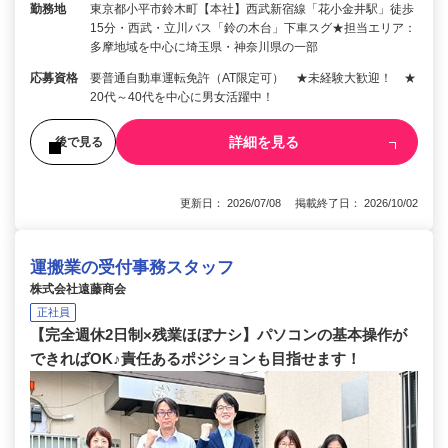
勤務地
東京都小平市鈴木町【本社】西武新宿線「花小金井駅」徒歩
15分・西武・立川バス「鈴の木台」下車スグ★担当エリア：
多摩地域を中心に埼玉県・神奈川県の一部
応募資格
要普通自動車運転免許（AT限定可） ★未経験大歓迎！ ★
20代～40代を中心に男女活躍中！
詳細を見る
後で見る
更新日： 2026/07/08 掲載終了日： 2026/10/02
運搬業の受付事務スタッフ
株式会社遠藤商会
正社員
【完全週休2日制×残業ほぼナシ】パソコンの基本操作が
できればOK♪責任あるポジションも目指せます！