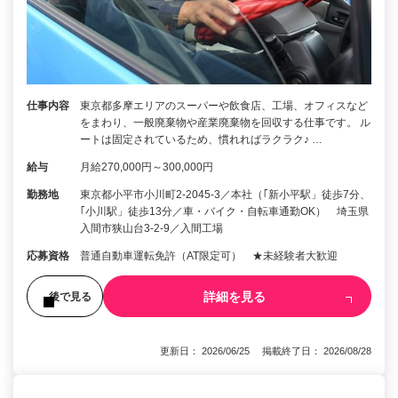
仕事内容
東京都多摩エリアのスーパーや飲食店、工場、オフィスなど
をまわり、一般廃棄物や産業廃棄物を回収する仕事です。 ル
ートは固定されているため、慣れればラクラク♪ …
給与
月給270,000円～300,000円
勤務地
東京都小平市小川町2-2045-3／本社（｢新小平駅」徒歩7分、
｢小川駅」徒歩13分／車・バイク・自転車通勤OK） 埼玉県
入間市狭山台3-2-9／入間工場
応募資格
普通自動車運転免許（AT限定可） ★未経験者大歓迎
詳細を見る
後で見る
更新日： 2026/06/25 掲載終了日： 2026/08/28