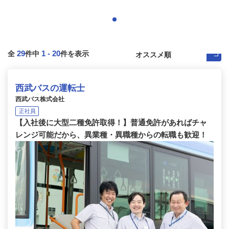
29
1
-
20
全
件中
件を表示
西武バスの運転士
西武バス株式会社
正社員
【入社後に大型二種免許取得！】普通免許があればチャ
レンジ可能だから、異業種・異職種からの転職も歓迎！