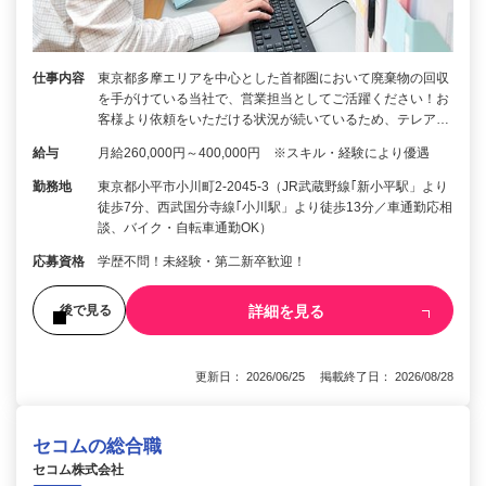
仕事内容
東京都多摩エリアを中心とした首都圏において廃棄物の回収
を手がけている当社で、営業担当としてご活躍ください！お
客様より依頼をいただける状況が続いているため、テレア…
給与
月給260,000円～400,000円 ※スキル・経験により優遇
勤務地
東京都小平市小川町2-2045-3（JR武蔵野線｢新小平駅」より
徒歩7分、西武国分寺線｢小川駅」より徒歩13分／車通勤応相
談、バイク・自転車通勤OK）
応募資格
学歴不問！未経験・第二新卒歓迎！
詳細を見る
後で見る
更新日： 2026/06/25 掲載終了日： 2026/08/28
セコムの総合職
セコム株式会社