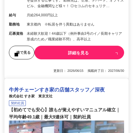
を提供する仕事です。 勤務先は、空港、デパート、オフィス
ビル、金融機関など様々！ ◎セコムのセキュリテ…
給与
月給264,000円以上
勤務地
東京都内 ※転居を伴う異動はありません
応募資格
未経験大歓迎！44歳以下（例外事由3号のイ／長期キャリア
形成のため／職業経験不問）、高卒以上
詳細を見る
後で見る
更新日： 2026/06/15 掲載終了日： 2027/06/30
牛丼チェーンすき家の店舗スタッフ／深夜
株式会社 すき家 東京支社
契約社員
【初めてでも安心】誰もが覚えやすいマニュアル確立｜
平均年齢49.1歳｜最大9連休可｜契約社員