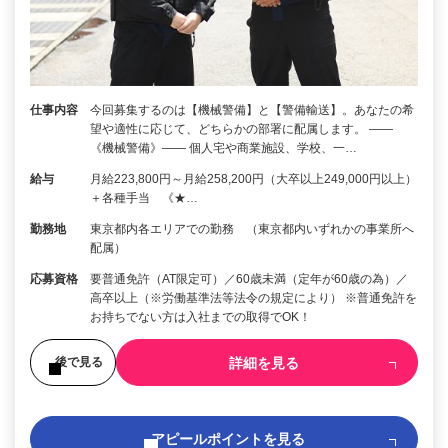
仕事内容
今回募集するのは【機械警備】と【警備輸送】。あなたの希
望や適性に応じて、どちらかの部署に配属します。 ――
《機械警備》―― 個人宅や商業施設、学校、一…
給与
月給223,800円～月給258,200円（大卒以上249,000円以上）
＋各種手当 《★…
勤務地
東京都内各エリアでの勤務 （東京都内いずれかの事業所へ
配属）
応募資格
要普通免許（AT限定可）／60歳未満（定年が60歳の為）／
高卒以上（※労働基準法等法令の規定により） ※普通免許を
お持ちでない方は入社までの取得でOK！
詳細を見る
後で見る
アピールポイントを見る