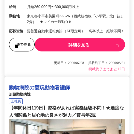
給与
月給260,000円〜300,000円以上
勤務地
東京都小平市美園町3-9-26（西武新宿線「小平駅」北口徒歩
2分） ★マイカー通勤ＯＫ
応募資格
要普通自動車運転免許（AT限定可） 高卒以上 経験不問！
詳細を見る
後で見る
更新日： 2026/07/28 掲載終了日： 2026/08/21
掲載終了まであと12日
動物病院の愛玩動物看護師
加藤動物病院
正社員
【年間休日119日】資格があれば実務経験不問！★適度な
人間関係と居心地の良さが魅力／賞与年2回