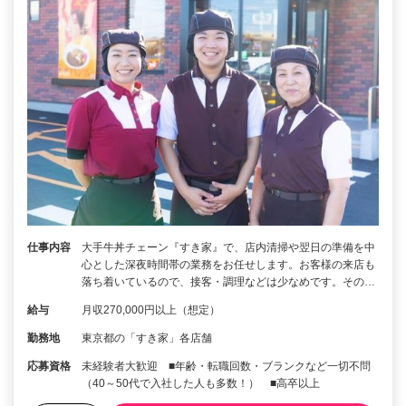
仕事内容
大手牛丼チェーン『すき家』で、店内清掃や翌日の準備を中
心とした深夜時間帯の業務をお任せします。お客様の来店も
落ち着いているので、接客・調理などは少なめです。その…
給与
月収270,000円以上（想定）
勤務地
東京都の「すき家」各店舗
応募資格
未経験者大歓迎 ■年齢・転職回数・ブランクなど一切不問
（40～50代で入社した人も多数！） ■高卒以上