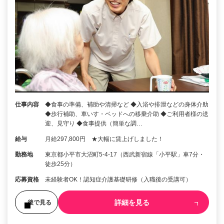
仕事内容
◆食事の準備、補助や清掃など ◆入浴や排泄などの身体介助
◆歩行補助、車いす・ベッドへの移乗介助 ◆ご利用者様の送
迎、見守り ◆食事提供（簡単な調…
給与
月給297,800円 ★大幅に賃上げしました！
勤務地
東京都小平市大沼町5-4-17（西武新宿線「小平駅」車7分・
徒歩25分）
応募資格
未経験者OK！認知症介護基礎研修（入職後の受講可）
詳細を見る
後で見る