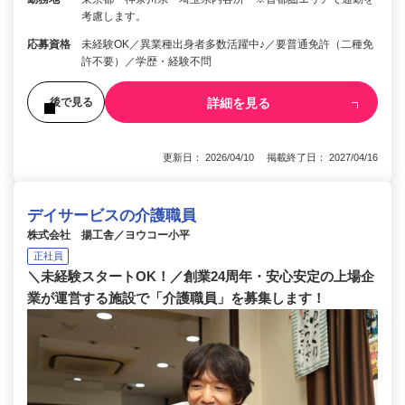
考慮します。
応募資格
未経験OK／異業種出身者多数活躍中♪／要普通免許（二種免
許不要）／学歴・経験不問
詳細を見る
後で見る
更新日： 2026/04/10 掲載終了日： 2027/04/16
デイサービスの介護職員
株式会社 揚工舎／ヨウコー小平
正社員
＼未経験スタートOK！／創業24周年・安心安定の上場企
業が運営する施設で「介護職員」を募集します！