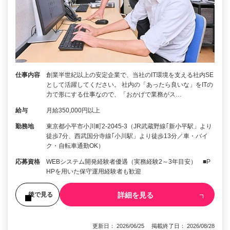
仕事内容
創業半世紀以上の安定企業で、当社のIT環境を支える社内SE
として活躍してください。 社内の「あったら良いな」をITの
力で形にする仕事なので、「おかげで業務がス…
給与
月給350,000円以上
勤務地
東京都小平市小川町2-2045-3（JR武蔵野線｢新小平駅」より
徒歩7分、西武国分寺線｢小川駅」より徒歩13分／車・バイ
ク・自転車通勤OK）
応募資格
WEBシステム開発経験者優遇（実務経験2～3年目安） ■P
HPを用いた保守運用経験者も歓迎
詳細を見る
後で見る
更新日： 2026/06/25 掲載終了日： 2026/08/28