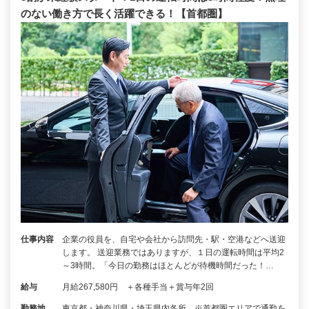
のない働き方で長く活躍できる！【首都圏】
仕事内容
企業の役員を、自宅や会社から訪問先・駅・空港などへ送迎
します。 送迎業務ではありますが、１日の運転時間は平均2
～3時間。「今日の勤務はほとんどが待機時間だった！…
給与
月給267,580円 ＋各種手当＋賞与年2回
勤務地
東京都・神奈川県・埼玉県内各所 ※首都圏エリアで通勤を