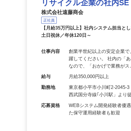
リサイクル企業の社内SE
株式会社遠藤商会
正社員
【月給35万円以上】社内システム担当と
土日祝休／年休120日～
仕事内容
創業半世紀以上の安定企業で
躍してください。 社内の「
なので、「おかげで業務が
給与
月給350,000円以上
勤務地
東京都小平市小川町2-2045
西武国分寺線｢小川駅」より
応募資格
WEBシステム開発経験者優遇
た保守運用経験者も歓迎