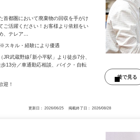
％受け身の反響営業◆残業ほぼゼロ◆土日
した首都圏において廃棄物の回収を手がけ
してご活躍ください！お客様より依頼をい
ため、テレア…
00円 ※スキル・経験により優遇
-3（JR武蔵野線｢新小平駅」より徒歩7分、
徒歩13分／車通勤応相談、バイク・自転
後で見
卒歓迎！
更新日： 2026/06/25 掲載終了日： 2026/08/28