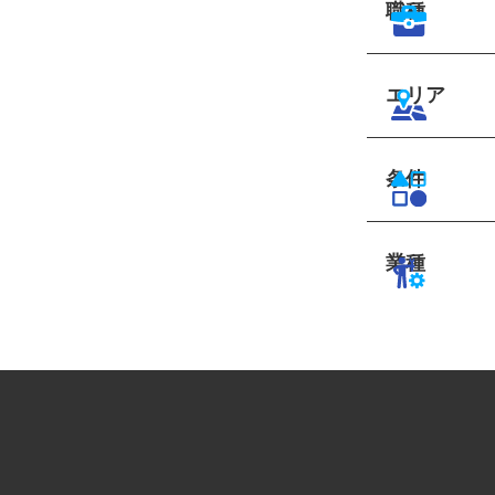
職種
エリア
条件
業種