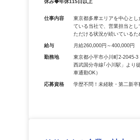
飛び込み・テレアポ・ノルマなし！100
休み◆年休115日以上
仕事内容
東京都多摩エリアを中心と
ている当社で、営業担当と
ただける状況が続いている
給与
月給260,000円～400,0
勤務地
東京都小平市小川町2-2045
西武国分寺線｢小川駅」より
車通勤OK）
応募資格
学歴不問！未経験・第二新