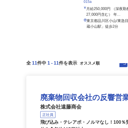
住友不動産建物サービス株式会社/hcf26
住友不動産建物サービス株式会
005a
015a
月給260,000円以上＋賞与／年2回
月給250,000円 （深
27,000円含む） 年...
東京都江東区豊洲/東京メトロ有楽
町線「豊洲駅」徒歩5分、新交通
東京都品川区小山/東急
ゆ...
蔵小山駅」徒歩2分
全
11
件中
1
-
11
件を表示
廃棄物回収会社の反響営
株式会社遠藤商会
正社員