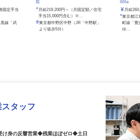
社/hka26
社会医療法人社団 健友会 中野共立病
住友不動
院
005a
夜勤務固定手当
月給219,200円～（月固定額／住宅
月給2
手当15,000円含む）※...
東京都
目黒線「武
東京都中野区中野（JR「中野駅」
町線「
より徒歩5分）
ゆ...
業スタッフ