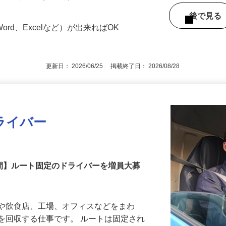
入間工場 東京都小平市小川町2-2045-3／
、｢小川駅」徒歩13分／車・バイク・自転
後で見
ord、Excelなど）が出来ればOK
更新日： 2026/06/25 掲載終了日： 2026/08/28
ライバー
時間】ルート固定のドライバーを増員大募