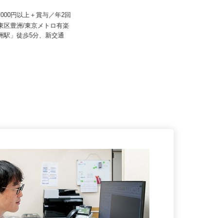
産建物サービス株式会社/hcf26
住友不動産建物サービス株式会社/hka26
015a
60,000円以上＋賞与／年2回
月給250,000円 （深夜勤務固定手当
27,000円含む） 年...
江東区豊洲/東京メトロ有楽
豊洲駅」徒歩5分、新交通
東京都品川区小山/東急目黒線「武
蔵小山駅」徒歩2分