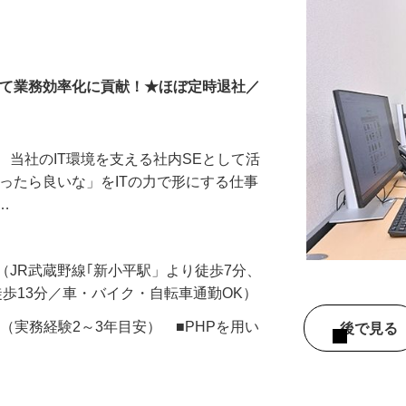
して業務効率化に貢献！★ほぼ定時退社／
、当社のIT環境を支える社内SEとして活
あったら良いな」をITの力で形にする仕事
ス…
-3（JR武蔵野線｢新小平駅」より徒歩7分、
徒歩13分／車・バイク・自転車通勤OK）
（実務経験2～3年目安） ■PHPを用い
後で見