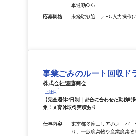
勤務地
埼玉県入間市狭山台3-2-9／
本社（｢新小平駅」徒歩7分
車通勤OK）
応募資格
未経験歓迎！／PC入力操作(W
事業ごみのルート回収ド
株式会社遠藤商会
正社員
【完全週休2日制｜都合に合わせた勤務
集！★育休取得実績あり