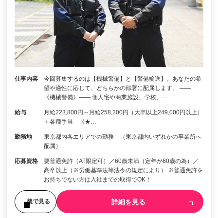
仕事内容
今回募集するのは【機械警備】と【警備輸送】。あなたの希
望や適性に応じて、どちらかの部署に配属します。 ――
《機械警備》―― 個人宅や商業施設、学校、一…
給与
月給223,800円～月給258,200円（大卒以上249,000円以上）
＋各種手当 《★…
勤務地
東京都内各エリアでの勤務 （東京都内いずれかの事業所へ
配属）
応募資格
要普通免許（AT限定可）／60歳未満（定年が60歳の為）／
高卒以上（※労働基準法等法令の規定により） ※普通免許を
お持ちでない方は入社までの取得でOK！
詳細を見る
後で見る