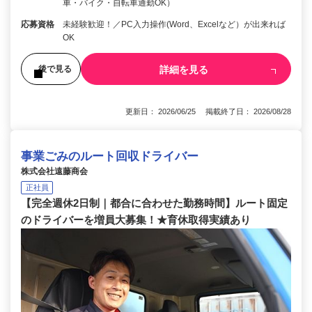
車・バイク・自転車通勤OK）
応募資格
未経験歓迎！／PC入力操作(Word、Excelなど）が出来れば
OK
詳細を見る
後で見る
更新日： 2026/06/25 掲載終了日： 2026/08/28
事業ごみのルート回収ドライバー
株式会社遠藤商会
正社員
【完全週休2日制｜都合に合わせた勤務時間】ルート固定
のドライバーを増員大募集！★育休取得実績あり