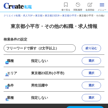
後で見る
閲覧履歴
会員登録
メニュー
クリエイト転職・求人TOP
＞
東京都
＞
東京都23区外
＞
東京都小平市
＞
東京都小平市・その他の転
東京都小平市・その他の転職・求人情報
検索条件の設定
絞り込む
職種
指定しない
選択
エリア
東京都23区外(小平市)
選択
条件
男性活躍中
選択
業種
指定しない
選択