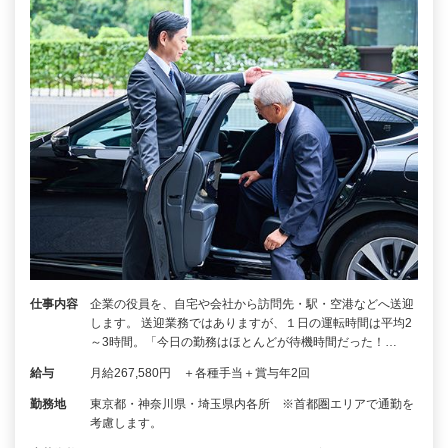
仕事内容
企業の役員を、自宅や会社から訪問先・駅・空港などへ送迎
します。 送迎業務ではありますが、１日の運転時間は平均2
～3時間。「今日の勤務はほとんどが待機時間だった！…
給与
月給267,580円 ＋各種手当＋賞与年2回
勤務地
東京都・神奈川県・埼玉県内各所 ※首都圏エリアで通勤を
考慮します。