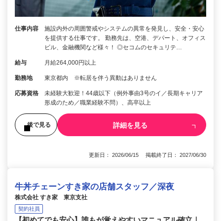
仕事内容
施設内外の周囲警戒やシステムの異常を発見し、安全・安心
を提供する仕事です。 勤務先は、空港、デパート、オフィス
ビル、金融機関など様々！ ◎セコムのセキュリテ…
給与
月給264,000円以上
勤務地
東京都内 ※転居を伴う異動はありません
応募資格
未経験大歓迎！44歳以下（例外事由3号のイ／長期キャリア
形成のため／職業経験不問）、高卒以上
詳細を見る
後で見る
更新日： 2026/06/15 掲載終了日： 2027/06/30
牛丼チェーンすき家の店舗スタッフ／深夜
株式会社 すき家 東京支社
契約社員
【初めてでも安心】誰もが覚えやすいマニュアル確立｜