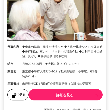
仕事内容
◆食事の準備、補助や清掃など ◆入浴や排泄などの身体介助
◆歩行補助、車いす・ベッドへの移乗介助 ◆ご利用者様の送
迎、見守り ◆食事提供（簡単な調…
給与
月給297,800円 ★大幅に賃上げしました！
勤務地
東京都小平市大沼町5-4-17（西武新宿線「小平駅」車7分・
徒歩25分）
応募資格
未経験者OK！認知症介護基礎研修（入職後の受講可）
詳細を見る
後で見る
更新日： 2026/07/28 掲載終了日： 2026/10/31