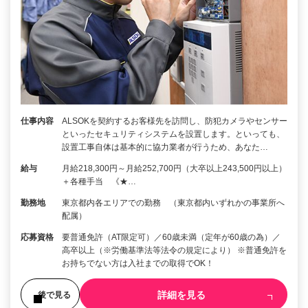
仕事内容
ALSOKを契約するお客様先を訪問し、防犯カメラやセンサー
といったセキュリティシステムを設置します。といっても、
設置工事自体は基本的に協力業者が行うため、あなた…
給与
月給218,300円～月給252,700円（大卒以上243,500円以上）
＋各種手当 《★…
勤務地
東京都内各エリアでの勤務 （東京都内いずれかの事業所へ
配属）
応募資格
要普通免許（AT限定可）／60歳未満（定年が60歳の為）／
高卒以上（※労働基準法等法令の規定により） ※普通免許を
お持ちでない方は入社までの取得でOK！
詳細を見る
後で見る