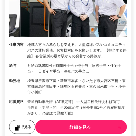
仕事内容
地域の方々の暮らしを支える、大型路線バスやコミュニティ
バスの運転業務、お客様対応をお願いします。 【担当する路
線】 各営業所の最寄駅からの発着する路線が…
給与
月給230,000円＋時間外手当＋他手当（家族手当・住宅手
当・一日ダイヤ手当・深夜バス手当…
勤務地
埼玉県所沢市下富・新座市本多・さいたま市大宮区三橋・東
京都練馬区南田中・練馬区石神井台・東久留米市下里・小平
市小川町
応募資格
普通自動車免許（AT限定可） ※大型二種免許あれば尚可
※性別・学歴不問 ※65歳定年（例外事由1号／再雇用制度
があり、75歳まで勤務可能）
詳細を見る
後で見る