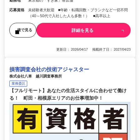
勤務地
東京都の「すき家」各店舗
応募資格
未経験者大歓迎 ■年齢・転職回数・ブランクなど一切不問
（40～50代で入社した人も多数！） ■高卒以上
詳細を見る
後で見る
更新日： 2026/04/17 掲載終了日： 2027/04/23
損害調査会社の技術アジャスター
株式会社八車 越川調査事務所
業務委託
【フルリモート】あなたの生活スタイルに合わせて働け
る！ 町田・相模原エリアのお仕事増加中！