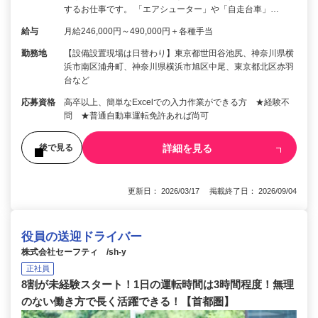
するお仕事です。 「エアシューター」や「自走台車」…
給与
月給246,000円～490,000円＋各種手当
勤務地
【設備設置現場は日替わり】東京都世田谷池尻、神奈川県横
浜市南区浦舟町、神奈川県横浜市旭区中尾、東京都北区赤羽
台など
応募資格
高卒以上、簡単なExcelでの入力作業ができる方 ★経験不
問 ★普通自動車運転免許あれば尚可
詳細を見る
後で見る
更新日： 2026/03/17 掲載終了日： 2026/09/04
役員の送迎ドライバー
株式会社セーフティ /sh-y
正社員
8割が未経験スタート！1日の運転時間は3時間程度！無理
のない働き方で長く活躍できる！【首都圏】