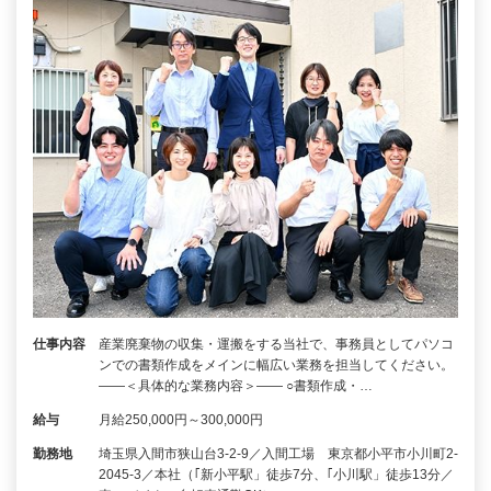
仕事内容
産業廃棄物の収集・運搬をする当社で、事務員としてパソコ
ンでの書類作成をメインに幅広い業務を担当してください。
――＜具体的な業務内容＞―― ○書類作成・…
給与
月給250,000円～300,000円
勤務地
埼玉県入間市狭山台3-2-9／入間工場 東京都小平市小川町2-
2045-3／本社（｢新小平駅」徒歩7分、｢小川駅」徒歩13分／