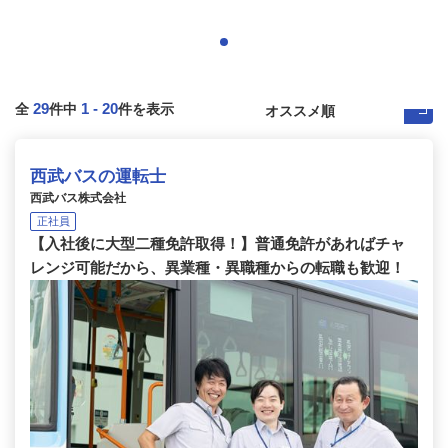
29
1
-
20
全
件中
件を表示
西武バスの運転士
西武バス株式会社
正社員
【入社後に大型二種免許取得！】普通免許があればチャ
レンジ可能だから、異業種・異職種からの転職も歓迎！