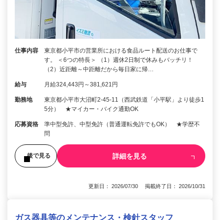
仕事内容
東京都小平市の営業所における食品ルート配送のお仕事で
す。 ＜6つの特長＞ （1）週休2日制で休みもバッチリ！
（2）近距離～中距離だから毎日家に帰…
給与
月給324,443円～381,621円
勤務地
東京都小平市大沼町2‐45‐11（西武鉄道「小平駅」より徒歩1
5分） ★マイカー・バイク通勤OK
応募資格
準中型免許、中型免許（普通運転免許でもOK） ★学歴不
問
詳細を見る
後で見る
更新日： 2026/07/30 掲載終了日： 2026/10/31
ガス器具等のメンテナンス・検針スタッフ