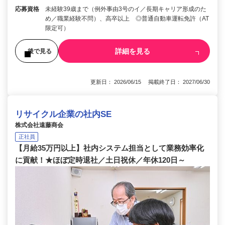
応募資格
未経験39歳まで（例外事由3号のイ／長期キャリア形成のた
め／職業経験不問）、高卒以上 ◎普通自動車運転免許（AT
限定可）
詳細を見る
後で見る
更新日： 2026/06/15 掲載終了日： 2027/06/30
リサイクル企業の社内SE
株式会社遠藤商会
正社員
【月給35万円以上】社内システム担当として業務効率化
に貢献！★ほぼ定時退社／土日祝休／年休120日～