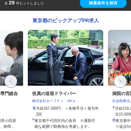
29
検索条件を保存
全
件ヒットしました
東京都のピックアップPR求人
の専門総合
役員の送迎ドライバー
病院の言
株式会社セーフティ /sh-y
社会医療法
月給267,580円 ＋各種手当＋賞与年
月給219
2回
当15,00
川県小田原
東京都千代田区内の各所 ※通勤可
東京都中
静岡...
能な範囲で勤務地を考慮します。
り徒歩5