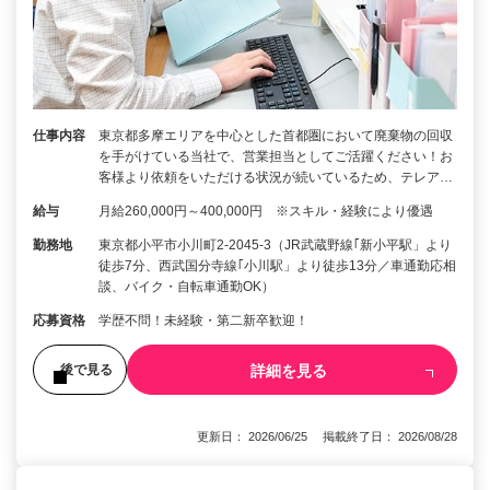
仕事内容
東京都多摩エリアを中心とした首都圏において廃棄物の回収
を手がけている当社で、営業担当としてご活躍ください！お
客様より依頼をいただける状況が続いているため、テレア…
給与
月給260,000円～400,000円 ※スキル・経験により優遇
勤務地
東京都小平市小川町2-2045-3（JR武蔵野線｢新小平駅」より
徒歩7分、西武国分寺線｢小川駅」より徒歩13分／車通勤応相
談、バイク・自転車通勤OK）
応募資格
学歴不問！未経験・第二新卒歓迎！
詳細を見る
後で見る
更新日： 2026/06/25 掲載終了日： 2026/08/28