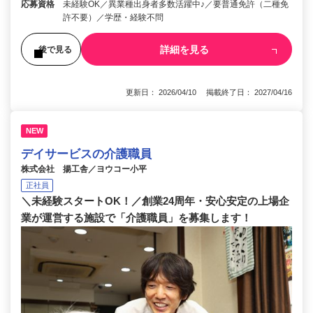
応募資格
未経験OK／異業種出身者多数活躍中♪／要普通免許（二種免
許不要）／学歴・経験不問
詳細を見る
後で見る
更新日： 2026/04/10 掲載終了日： 2027/04/16
NEW
デイサービスの介護職員
株式会社 揚工舎／ヨウコー小平
正社員
＼未経験スタートOK！／創業24周年・安心安定の上場企
業が運営する施設で「介護職員」を募集します！