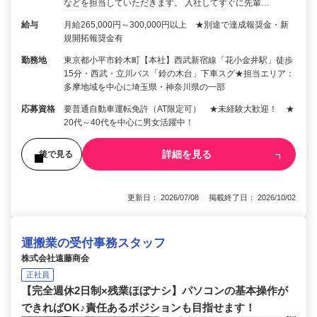
などを担当していただきます。 入社してすぐに先輩…
給与
月給265,000円～300,000円以上 ★別途で達成報奨金・新
規開拓報奨金有
勤務地
東京都小平市鈴木町【本社】西武新宿線「花小金井駅」徒歩
15分・西武・立川バス「鈴の木台」下車スグ★担当エリア：
多摩地域を中心に埼玉県・神奈川県の一部
応募資格
要普通自動車運転免許（AT限定可） ★未経験大歓迎！ ★
20代～40代を中心に男女活躍中！
詳細を見る
後で見る
更新日： 2026/07/08 掲載終了日： 2026/10/02
運搬業の受付事務スタッフ
株式会社遠藤商会
正社員
【完全週休2日制×残業ほぼナシ】パソコンの基本操作が
できればOK♪責任あるポジションも目指せます！