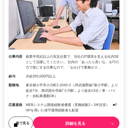
仕事内容
創業半世紀以上の安定企業で、当社のIT環境を支える社内SE
として活躍してください。 社内の「あったら良いな」をITの
力で形にする仕事なので、「おかげで業務がス…
給与
月給350,000円以上
勤務地
東京都小平市小川町2-2045-3（JR武蔵野線｢新小平駅」より
徒歩7分、西武国分寺線｢小川駅」より徒歩13分／車・バイ
ク・自転車通勤OK）
応募資格
WEBシステム開発経験者優遇（実務経験2～3年目安） ■P
HPを用いた保守運用経験者も歓迎
詳細を見る
後で見る