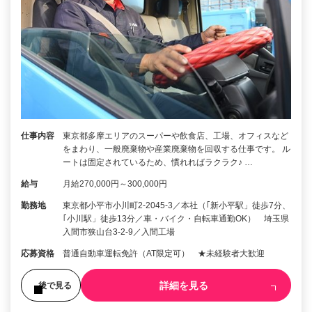
仕事内容
東京都多摩エリアのスーパーや飲食店、工場、オフィスなど
をまわり、一般廃棄物や産業廃棄物を回収する仕事です。 ル
ートは固定されているため、慣れればラクラク♪ …
給与
月給270,000円～300,000円
勤務地
東京都小平市小川町2-2045-3／本社（｢新小平駅」徒歩7分、
｢小川駅」徒歩13分／車・バイク・自転車通勤OK） 埼玉県
入間市狭山台3-2-9／入間工場
応募資格
普通自動車運転免許（AT限定可） ★未経験者大歓迎
詳細を見る
後で見る