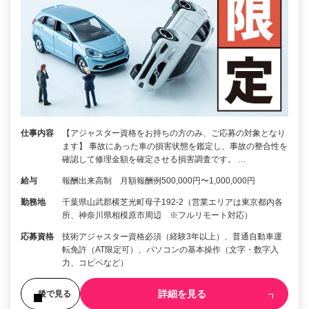
仕事内容
【アジャスター資格をお持ちの方のみ、ご応募の対象となり
ます】 事故にあった車の損害状態を鑑定し、事故の整合性を
確認して修理金額を確定させる損害調査です。 …
給与
報酬出来高制 月額報酬例500,000円〜1,000,000円
勤務地
千葉県山武郡横芝光町母子192-2（営業エリアは東京都内各
所、神奈川県相模原市周辺 ※フルリモート対応）
応募資格
技術アジャスター資格必須（経験3年以上）、普通自動車運
転免許（AT限定可）、パソコンの基本操作（文字・数字入
力、コピペなど）
詳細を見る
後で見る