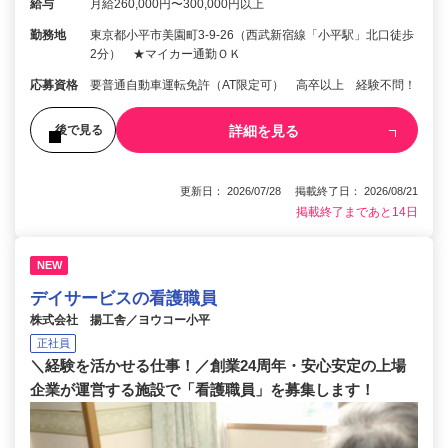
給与
月給260,000円〜300,000円以上
勤務地
東京都小平市美園町3-9-26（西武新宿線「小平駅」北口徒歩
2分） ★マイカー通勤ＯＫ
応募資格
要普通自動車運転免許（AT限定可） 高卒以上 経験不問！
詳細を見る
後で見る
更新日： 2026/07/28 掲載終了日： 2026/08/21
掲載終了まであと14日
NEW
デイサービスの看護職員
株式会社 揚工舎／ヨウコー小平
正社員
＼経験を活かせる仕事！／創業24周年・安心安定の上場
企業が運営する施設で「看護職員」を募集します！