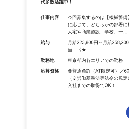
正社員
95%が未経験スタート｜1年目で月収34万
代多数活躍中！
仕事内容
今回募集するのは【機械警
に応じて、どちらかの部署に
人宅や商業施設、学校、一
給与
月給223,800円～月給258,
当 《★…
勤務地
東京都内各エリアでの勤務
応募資格
要普通免許（AT限定可）／
（※労働基準法等法令の規定
入社までの取得でOK！