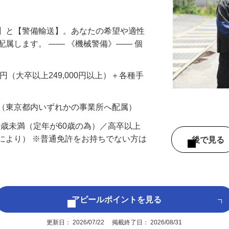
円以上も！｜賞与平均137万円｜20代30
備】と【警備輸送】。あなたの希望や適性
配属します。 ―― 《機械警備》―― 個
…
200円（大卒以上249,000円以上）＋各種手
 （東京都内いずれかの事業所へ配属）
60歳未満（定年が60歳の為）／高卒以上
により） ※普通免許をお持ちでない方は
後で見