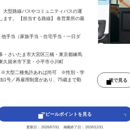
る、大型路線バスやコミュニティバスの運
します。 【担当する路線】 各営業所の最
…
手当＋他手当（家族手当・住宅手当・一日ダ
本多・さいたま市大宮区三橋・東京都練馬
・東久留米市下里・小平市小川町
） ※大型二種免許あれば尚可 ※性別・学
事由1号／再雇用制度があり、75歳まで勤
後で見
アピールポイントを見る