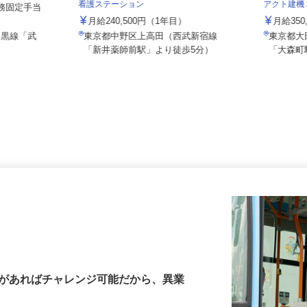
社会医療法人社団 健友会 上高田訪問
看護ステーション
アクト建
夜勤務固定手当
月給240,500円（1年目）
月給35
目黒線「武
東京都中野区上高田（西武新宿線
東京都
「新井薬師前駅」より徒歩5分）
「大森
許があればチャレンジ可能だから、異業