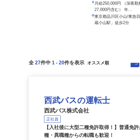
015a
アクト建機 株式会社
月給250,000円 （深
月給350,000円～450,000円以上
27,000円含む） 年...
東京都大田区大森東5-18-2（京急線
東京都品川区小山/東急
「大森町駅」より徒歩13分...
蔵小山駅」徒歩2分
全
27
件中
1
-
20
件を表示
西武バスの運転士
西武バス株式会社
正社員
【入社後に大型二種免許取得！】普通免