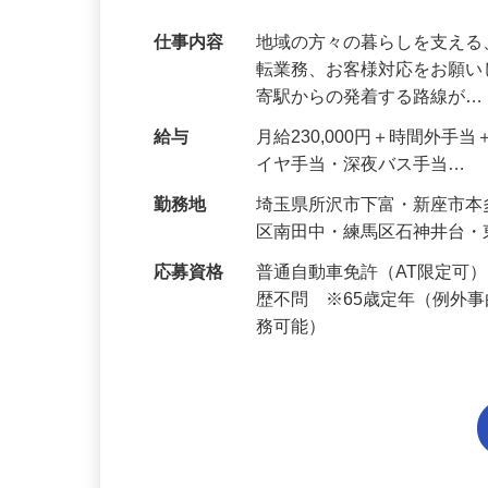
種・異職種からの転職も歓迎！
仕事内容
地域の方々の暮らしを支え
転業務、お客様対応をお願い
寄駅からの発着する路線が
給与
月給230,000円＋時間外
イヤ手当・深夜バス手当…
勤務地
埼玉県所沢市下富・新座市
区南田中・練馬区石神井台
応募資格
普通自動車免許（AT限定可
歴不問 ※65歳定年（例外
務可能）