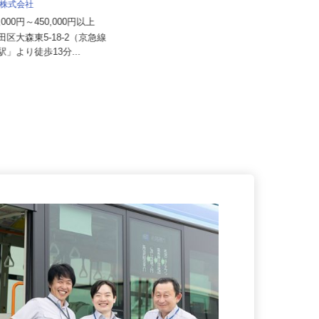
015a
機 株式会社
月給250,000円 （深夜勤務固定手当
0,000円～450,000円以上
27,000円含む） 年...
大田区大森東5-18-2（京急線
東京都品川区小山/東急目黒線「武
町駅」より徒歩13分...
蔵小山駅」徒歩2分