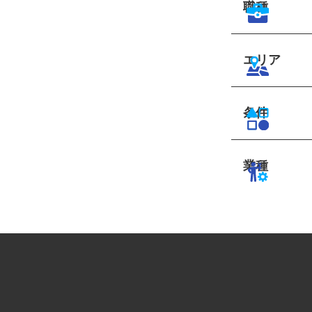
職種
エリア
条件
業種