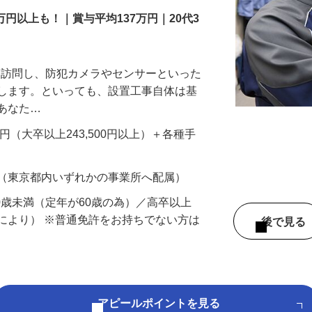
万円以上も！｜賞与平均137万円｜20代3
先を訪問し、防犯カメラやセンサーといった
置します。といっても、設置工事自体は基
、あなた…
700円（大卒以上243,500円以上）＋各種手
 （東京都内いずれかの事業所へ配属）
60歳未満（定年が60歳の為）／高卒以上
により） ※普通免許をお持ちでない方は
後で見