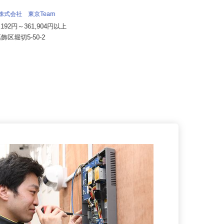
社会医療法人社団 健友会 上高田訪問
看護ステーション
流株式会社 東京Team
月給240,500円（1年目）
7,192円～361,904円以上
東京都中野区上高田（西武新宿線
葛飾区堀切5-50-2
「新井薬師前駅」より徒歩5分）