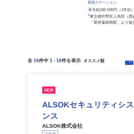
社会医療法人社団 健友会
看護ステーション
イズミ物流株式会社 東京Team
月給240,500円（1年
月給307,192円～361,904円以上
東京都中野区上高田（
東京都葛飾区堀切5-50-2
「新井薬師前駅」より徒
全
16
件中
1
-
16
件を表示
NEW
ALSOKセキュリティシ
ンス