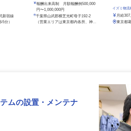
株式会社八車 越川調査事務所
 上高田訪問
報酬出来高制 月額報酬例500,000
イズミ物
目）
円〜1,000,000円
月給30
西武新宿線
千葉県山武郡横芝光町母子192-2
歩5分）
（営業エリアは東京都内各所、神...
東京都
ステムの設置・メンテナ