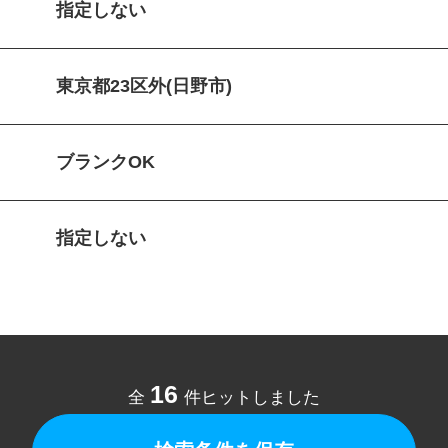
指定しない
東京都23区外(日野市)
ブランクOK
指定しない
16
全
件ヒットしました