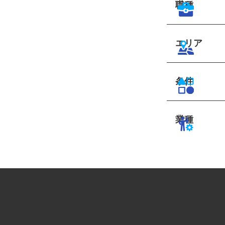
職種
エリア
条件
業種