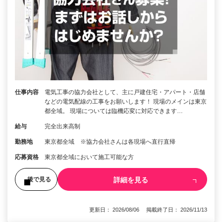
仕事内容
電気工事の協力会社として、主に戸建住宅・アパート・店舗
などの電気配線の工事をお願いします！ 現場のメインは東京
都全域。 現場については臨機応変に対応できます…
給与
完全出来高制
勤務地
東京都全域 ※協力会社さんは各現場へ直行直帰
応募資格
東京都全域において施工可能な方
詳細を見る
後で見る
更新日： 2026/08/06 掲載終了日： 2026/11/13