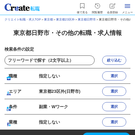
後で見る
閲覧履歴
会員登録
メニュー
クリエイト転職・求人TOP
＞
東京都
＞
東京都23区外
＞
東京都日野市
＞
東京都日野市・その他の転
東京都日野市・その他の転職・求人情報
検索条件の設定
絞り込む
職種
指定しない
選択
エリア
東京都23区外(日野市)
選択
条件
副業・Wワーク
選択
業種
指定しない
選択