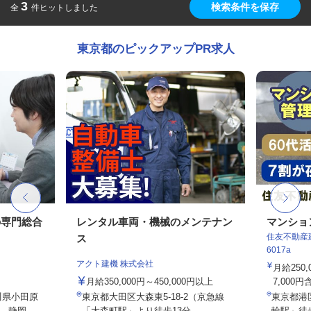
3
検索条件を保存
全
件ヒットしました
東京都のピックアップPR求人
の専門総合
レンタル車両・機械のメンテナン
マンショ
住友不動産建
ス
6017a
アクト建機 株式会社
月給250
月給350,000円～450,000円以上
7,000円
川県小田原
東京都大田区大森東5-18-2（京急線
東京都港
静岡...
「大森町駅」より徒歩13分...
輪駅」徒歩