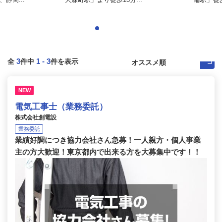
3
1
-
3
全
件中
件を表示
NEW
電気工事士（業務委託）
株式会社創電設
業務委託
業績好調につき協力会社さん急募！一人親方・個人事業
主の方大歓迎！東京都内で出来る方を大募集中です！！