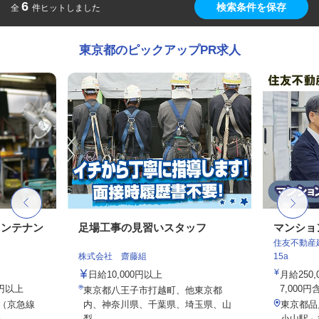
6
検索条件を保存
全
件ヒットしました
東京都のピックアップPR求人
メンテナン
足場工事の見習いスタッフ
マンショ
住友不動産建
株式会社 齋藤組
15a
日給10,000円以上
月給250
0円以上
7,000円
東京都八王子市打越町、他東京都
2（京急線
内、神奈川県、千葉県、埼玉県、山
東京都品
..
梨...
小山駅」