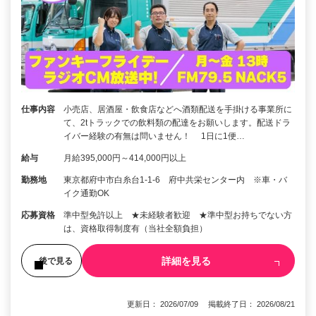
仕事内容
小売店、居酒屋・飲食店などへ酒類配送を手掛ける事業所に
て、2tトラックでの飲料類の配達をお願いします。配送ドラ
イバー経験の有無は問いません！ 1日に1便…
給与
月給395,000円～414,000円以上
勤務地
東京都府中市白糸台1-1-6 府中共栄センター内 ※車・バ
イク通勤OK
応募資格
準中型免許以上 ★未経験者歓迎 ★準中型お持ちでない方
は、資格取得制度有（当社全額負担）
詳細を見る
後で見る
更新日： 2026/07/09 掲載終了日： 2026/08/21