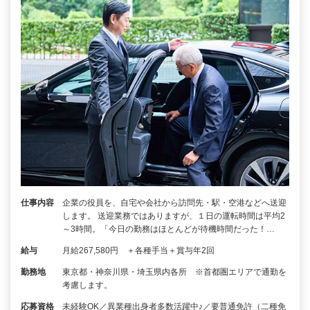
仕事内容
企業の役員を、自宅や会社から訪問先・駅・空港などへ送迎
します。 送迎業務ではありますが、１日の運転時間は平均2
～3時間。「今日の勤務はほとんどが待機時間だった！…
給与
月給267,580円 ＋各種手当＋賞与年2回
勤務地
東京都・神奈川県・埼玉県内各所 ※首都圏エリアで通勤を
考慮します。
応募資格
未経験OK／異業種出身者多数活躍中♪／要普通免許（二種免