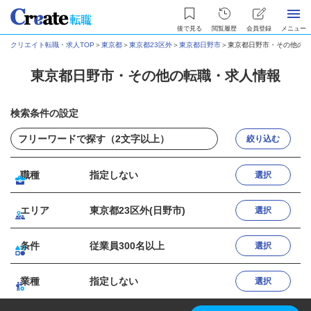
後で見る
閲覧履歴
会員登録
メニュー
クリエイト転職・求人TOP
＞
東京都
＞
東京都23区外
＞
東京都日野市
＞
東京都日野市・その他の転
東京都日野市・その他の転職・求人情報
検索条件の設定
絞り込む
職種
指定しない
選択
エリア
東京都23区外(日野市)
選択
条件
従業員300名以上
選択
業種
指定しない
選択