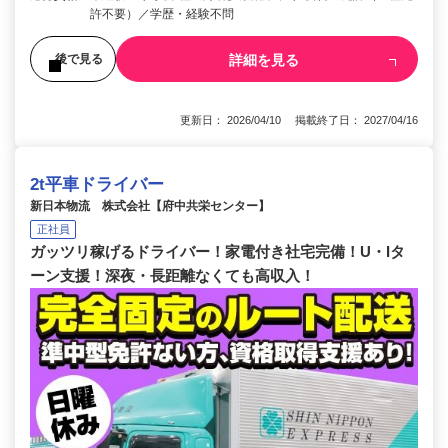
許不要）／学歴・経験不問
詳細を見る
後で見る
更新日： 2026/04/10 掲載終了日： 2027/04/16
2t平車ドライバー
新日本物流 株式会社【府中共栄センター】
正社員
ガッツリ稼げるドライバー！家電付き社宅完備！U・Iタ
ーン支援！深夜・長距離なくても高収入！