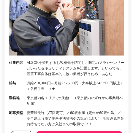
仕事内容
ALSOKを契約するお客様先を訪問し、防犯カメラやセンサー
といったセキュリティシステムを設置します。といっても、
設置工事自体は基本的に協力業者が行うため、あなた…
給与
月給218,300円～月給252,700円（大卒以上243,500円以上）
＋各種手当 《★…
勤務地
東京都内各エリアでの勤務 （東京都内いずれかの事業所へ
配属）
応募資格
要普通免許（AT限定可）／60歳未満（定年が60歳の為）／
高卒以上（※労働基準法等法令の規定により） ※普通免許を
お持ちでない方は入社までの取得でOK！