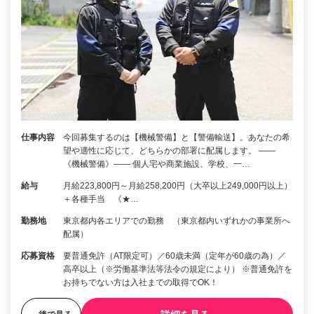
仕事内容
今回募集するのは【機械警備】と【警備輸送】。あなたの希
望や適性に応じて、どちらかの部署に配属します。 ――
《機械警備》―― 個人宅や商業施設、学校、一…
給与
月給223,800円～月給258,200円（大卒以上249,000円以上）
＋各種手当 《★…
勤務地
東京都内各エリアでの勤務 （東京都内いずれかの事業所へ
配属）
応募資格
要普通免許（AT限定可）／60歳未満（定年が60歳の為）／
高卒以上（※労働基準法等法令の規定により） ※普通免許を
お持ちでない方は入社までの取得でOK！