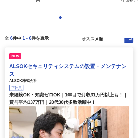
6
1
-
6
全
件中
件を表示
NEW
ALSOKセキュリティシステムの設置・メンテナン
ス
ALSOK株式会社
正社員
未経験OK・知識ゼロOK｜1年目で月収31万円以上も！｜
賞与平均137万円｜20代30代多数活躍中！