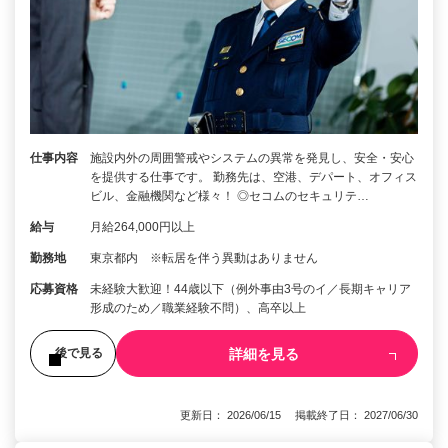
仕事内容
施設内外の周囲警戒やシステムの異常を発見し、安全・安心
を提供する仕事です。 勤務先は、空港、デパート、オフィス
ビル、金融機関など様々！ ◎セコムのセキュリテ…
給与
月給264,000円以上
勤務地
東京都内 ※転居を伴う異動はありません
応募資格
未経験大歓迎！44歳以下（例外事由3号のイ／長期キャリア
形成のため／職業経験不問）、高卒以上
詳細を見る
後で見る
更新日： 2026/06/15 掲載終了日： 2027/06/30