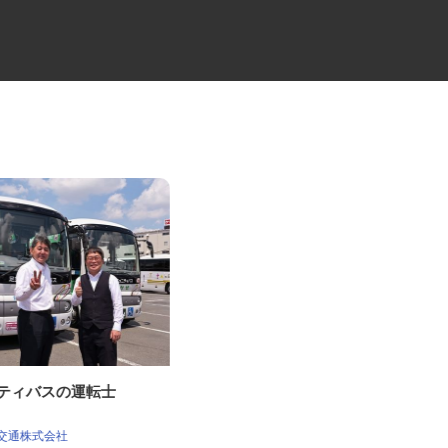
ニティバスの運転士
牛丼チェーンすき家の店舗スタ
ッフ／深夜