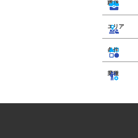
職種
エリア
条件
業種