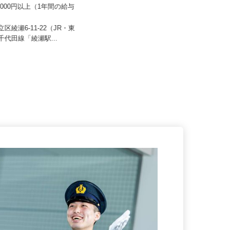
車交通株式会社
00,000円以上（1年間の給与
株式会社 すき家 東京支社
）
月収270,000円以上（想定）
立区綾瀬6-11-22（JR・東
ロ千代田線「綾瀬駅...
東京都の「すき家」各店舗