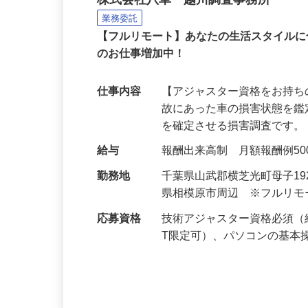
損害調査会社の技術アジ
株式会社八車 越川調査事務所
業務委託
【フルリモート】あなたの生活スタイル
のお仕事増加中！
仕事内容
【アジャスター資格をお持ち
故にあった車の損害状態を
を確定させる損害調査です。
給与
報酬出来高制 月額報酬例500,0
勤務地
千葉県山武郡横芝光町母子1
県相模原市周辺 ※フルリ
応募資格
技術アジャスター資格必須（
T限定可）、パソコンの基本