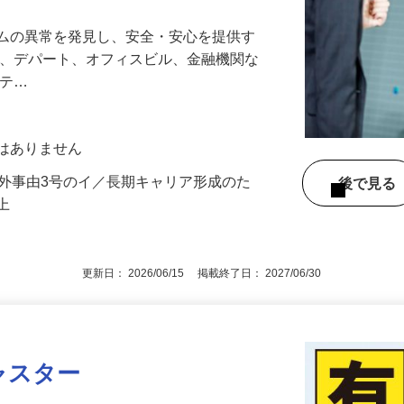
テムの異常を発見し、安全・安心を提供す
港、デパート、オフィスビル、金融機関な
リテ…
動はありません
例外事由3号のイ／長期キャリア形成のた
後で見
以上
更新日： 2026/06/15 掲載終了日： 2027/06/30