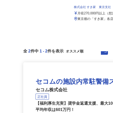
日立自動車交通株式会社
月給300,000円以上（1年間の給与
株式会社 すき家 東京支社
補填）
月収270,000円以上（
東京都足立区綾瀬6-11-22（JR・東
京メトロ千代田線「綾瀬駅...
東京都の「すき家」各
全
2
件中
1
-
2
件を表示
セコムの施設内常駐警備
セコム株式会社
正社員
【福利厚生充実】奨学金返還支援、最大1