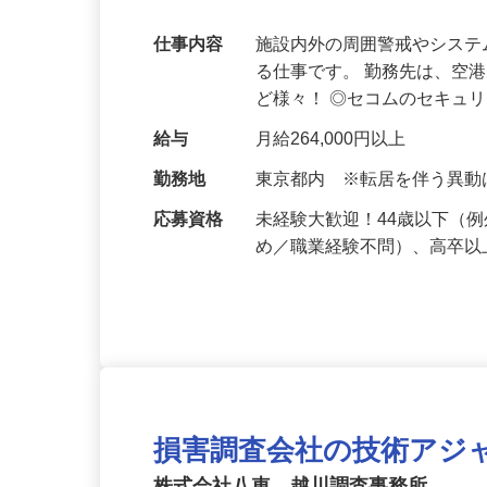
平均年収は601万円！
仕事内容
施設内外の周囲警戒やシス
る仕事です。 勤務先は、空
ど様々！ ◎セコムのセキュ
給与
月給264,000円以上
勤務地
東京都内 ※転居を伴う異
応募資格
未経験大歓迎！44歳以下（
め／職業経験不問）、高卒