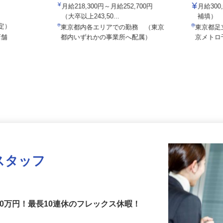
ALSOK株式会社
日立自動
月給218,300円～月給252,700円
月給3
（大卒以上243,50...
補填
想定）
東京都内各エリアでの勤務 （東京
東京都足
店舗
都内いずれかの事業所へ配属）
京メト
スタッフ
00万円！最長10連休のフレックス休暇！