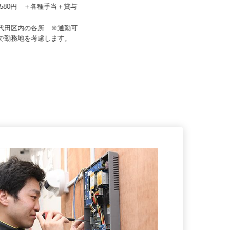
ーフティ /sh-y
株式会社マスダ運輸
67,580円 ＋各種手当＋賞与
月給311,000円以上
東京都杉並区高井戸西（「高井戸
千代田区内の各所 ※通勤可
駅」徒歩8分）／東京都東久留米市
囲で勤務地を考慮します。
柳...