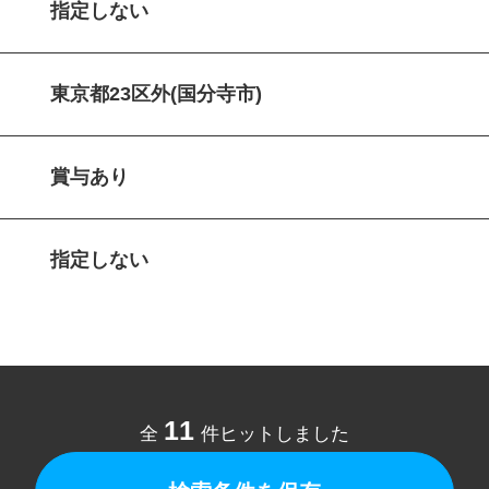
指定しない
東京都23区外(国分寺市)
賞与あり
指定しない
11
全
件ヒットしました