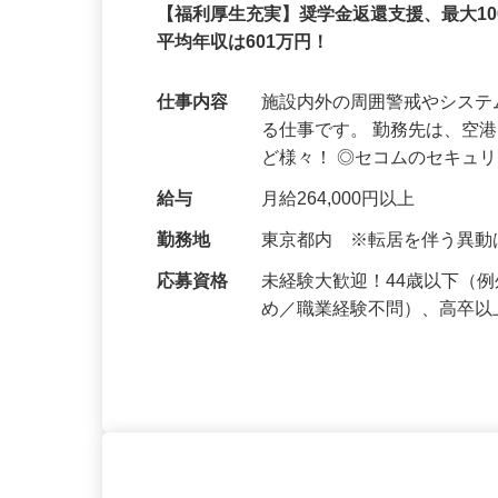
セコム株式会社
正社員
【福利厚生充実】奨学金返還支援、最大1
平均年収は601万円！
仕事内容
施設内外の周囲警戒やシス
る仕事です。 勤務先は、空
ど様々！ ◎セコムのセキュ
給与
月給264,000円以上
勤務地
東京都内 ※転居を伴う異
応募資格
未経験大歓迎！44歳以下（
め／職業経験不問）、高卒