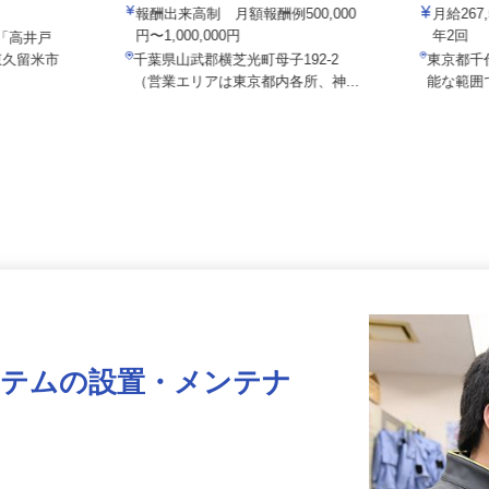
株式会社八車 越川調査事務所
株式会社セ
報酬出来高制 月額報酬例500,000
月給2
円〜1,000,000円
年2回
（「高井戸
東久留米市
千葉県山武郡横芝光町母子192-2
東京都
（営業エリアは東京都内各所、神...
能な範
ステムの設置・メンテナ