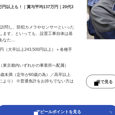
万円以上も！｜賞与平均137万円｜20代3
先を訪問し、防犯カメラやセンサーといった
置します。といっても、設置工事自体は基
、あなた…
700円（大卒以上243,500円以上）＋各種手
 （東京都内いずれかの事業所へ配属）
60歳未満（定年が60歳の為）／高卒以上
により） ※普通免許をお持ちでない方は
後で見