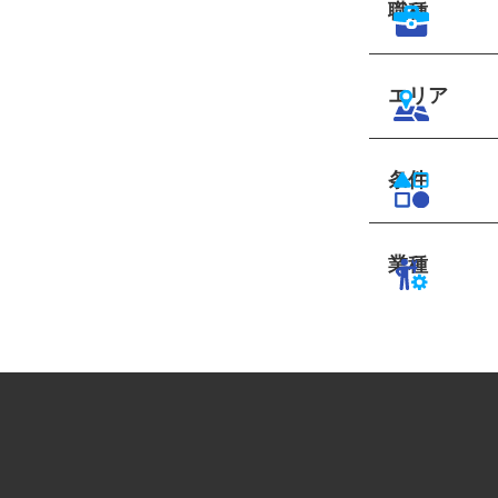
職種
エリア
条件
業種