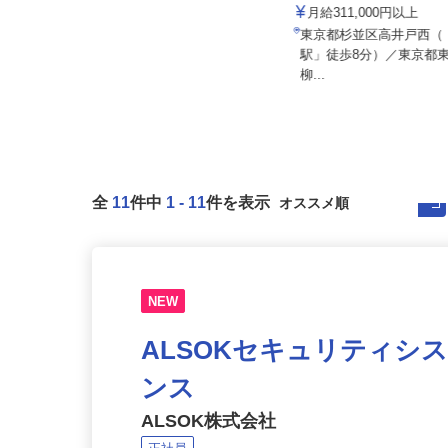
株式会社セーフティ /sh-y
株式会社マスダ運輸
月給267,580円 ＋各種手当＋賞与
月給311,000円以上
年2回
東京都杉並区高井戸西
東京都千代田区内の各所 ※通勤可
駅」徒歩8分）／東京都
能な範囲で勤務地を考慮します。
柳...
全
11
件中
1
-
11
件を表示
NEW
ALSOKセキュリティシ
ンス