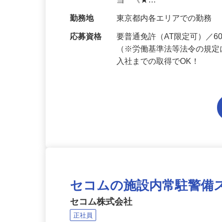
給与
月給223,800円～月給258,
当 《★…
勤務地
東京都内各エリアでの勤務
応募資格
要普通免許（AT限定可）／
（※労働基準法等法令の規定
入社までの取得でOK！
セコムの施設内常駐警備