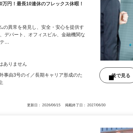
00万円！最長10連休のフレックス休暇！
テムの異常を発見し、安全・安心を提供す
港、デパート、オフィスビル、金融機関な
リテ…
動はありません
例外事由3号のイ／長期キャリア形成のた
後で見
以上
更新日： 2026/06/15 掲載終了日： 2027/06/30