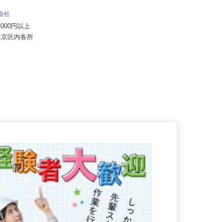
株式会社八車 越川調査事務所
報酬出来高制 月額報酬例500,000
式会社
円〜1,000,000円
64,000円以上
千葉県山武郡横芝光町母子192-2
都文京区内各所
（営業エリアは東京都内各所、神...