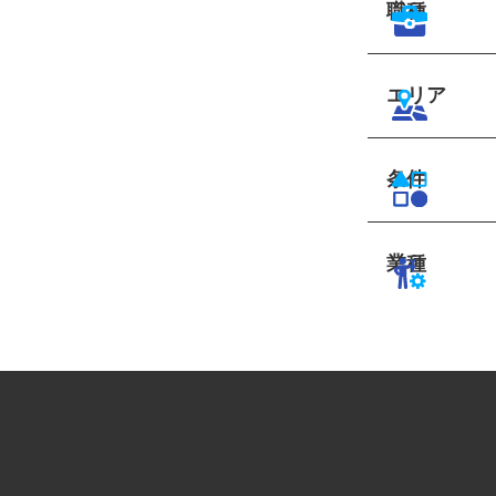
職種
エリア
条件
業種