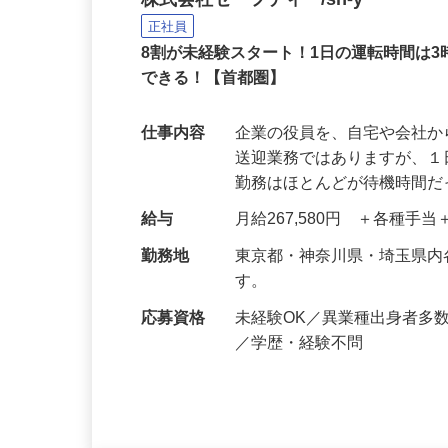
役員の送迎ドライバー
株式会社セーフティ /sh-y
正社員
8割が未経験スタート！1日の運転時間は
できる！【首都圏】
仕事内容
企業の役員を、自宅や会社
送迎業務ではありますが、１
勤務はほとんどが待機時間
給与
月給267,580円 ＋各種手
勤務地
東京都・神奈川県・埼玉県
す。
応募資格
未経験OK／異業種出身者多
／学歴・経験不問