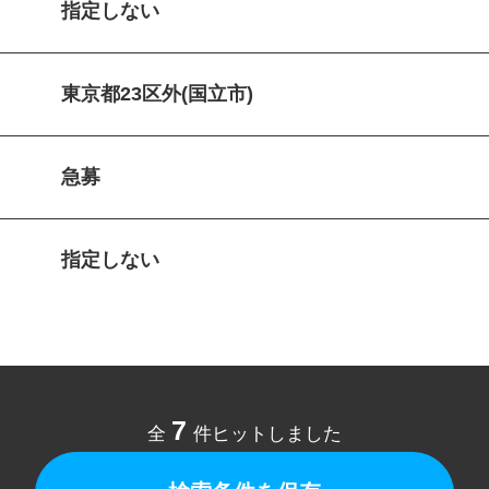
指定しない
東京都23区外(国立市)
急募
指定しない
7
全
件ヒットしました