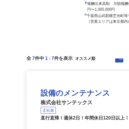
株式会社八車 越川調査事
報酬出来高制 月額報酬例
セコム株式会社
円〜1,000,000円
月給264,000円以上
千葉県山武郡横芝光町母子
東京都文京区内各所
（営業エリアは東京都内各
全
7
件中
1
-
7
件を表示
設備のメンテナンス
株式会社サンテックス
正社員
直行直帰！週休2日！年間休日120日以上