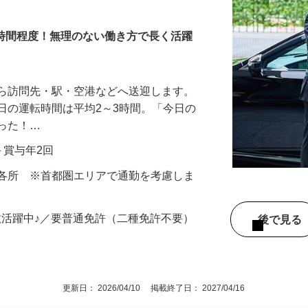
3時間程度！無理のない働き方で長く活躍
から訪問先・駅・空港などへ送迎します。
日の運転時間は平均2～3時間。「今日の
だった！…
当＋賞与年2回
内各所 ※首都圏エリアで通勤を考慮しま
数活躍中♪／要普通免許（二種免許不要）
後で見