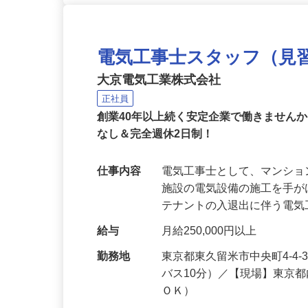
電気工事士スタッフ（見
大京電気工業株式会社
正社員
創業40年以上続く安定企業で働きません
なし＆完全週休2日制！
仕事内容
電気工事士として、マンシ
施設の電気設備の施工を手
テナントの入退出に伴う電
給与
月給250,000円以上
勤務地
東京都東久留米市中央町4-4
バス10分）／【現場】東京