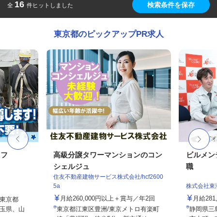
16
検索条件を保存
全
件ヒットしました
東京都のピックアップPR求人
ッフ
高級分譲タワーマンションのコン
ビルメン
シェルジュ
職
住友不動産建物サービス株式会社/hcf2600
5a
株式会社東
月給260,000円以上＋賞与／年2回
月給281
東京都
玉県、山
東京都江東区豊洲/東京メトロ有楽町
静岡県三