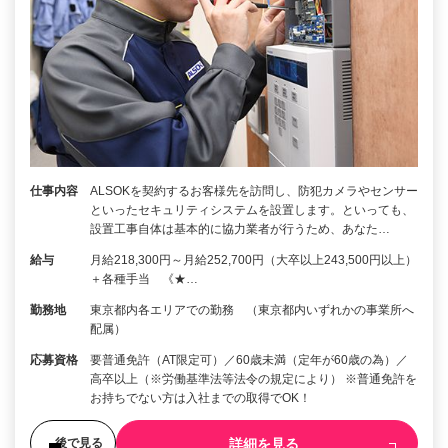
仕事内容
ALSOKを契約するお客様先を訪問し、防犯カメラやセンサー
といったセキュリティシステムを設置します。といっても、
設置工事自体は基本的に協力業者が行うため、あなた…
給与
月給218,300円～月給252,700円（大卒以上243,500円以上）
＋各種手当 《★…
勤務地
東京都内各エリアでの勤務 （東京都内いずれかの事業所へ
配属）
応募資格
要普通免許（AT限定可）／60歳未満（定年が60歳の為）／
高卒以上（※労働基準法等法令の規定により） ※普通免許を
お持ちでない方は入社までの取得でOK！
詳細を見る
後で見る