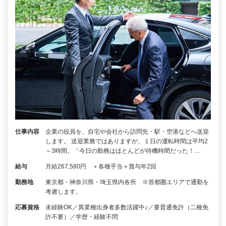
仕事内容
企業の役員を、自宅や会社から訪問先・駅・空港などへ送迎
します。 送迎業務ではありますが、１日の運転時間は平均2
～3時間。「今日の勤務はほとんどが待機時間だった！…
給与
月給267,580円 ＋各種手当＋賞与年2回
勤務地
東京都・神奈川県・埼玉県内各所 ※首都圏エリアで通勤を
考慮します。
応募資格
未経験OK／異業種出身者多数活躍中♪／要普通免許（二種免
許不要）／学歴・経験不問