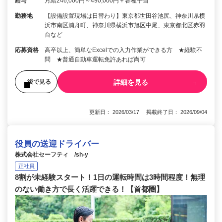
給与
月給246,000円～490,000円＋各種手当
勤務地
【設備設置現場は日替わり】東京都世田谷池尻、神奈川県横
浜市南区浦舟町、神奈川県横浜市旭区中尾、東京都北区赤羽
台など
応募資格
高卒以上、簡単なExcelでの入力作業ができる方 ★経験不
問 ★普通自動車運転免許あれば尚可
詳細を見る
後で見る
更新日： 2026/03/17 掲載終了日： 2026/09/04
役員の送迎ドライバー
株式会社セーフティ /sh-y
正社員
8割が未経験スタート！1日の運転時間は3時間程度！無理
のない働き方で長く活躍できる！【首都圏】