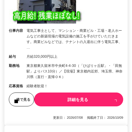
仕事内容
電気工事士として、マンション・商業ビル・工場・老人ホー
ムなどの新築現場の電気設備の施工を手がけていただきま
す。商業ビルなどでは、テナントの入退出に伴う電気工事、
…
給与
月給320,000円以上
勤務地
東京都東久留米市中央町4-4-30（「ひばりヶ丘駅」・「田無
駅」よりバス10分）／【現場】東京都内近郊、埼玉県、神奈
川県（直行・直帰ＯＫ）
応募資格
経験者歓迎！
詳細を見る
後で見る
更新日： 2026/07/08 掲載終了日： 2026/10/09