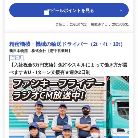
アピールポイントを見る
更新日： 2026/07/22 掲載終了日： 2026/08/31
精密機械・機械の輸送ドライバー（2t・4t・10t）
新日本物流 株式会社【府中営業所】
正社員
【入社祝金5万円支給】免許やスキルによって働き方が選
べます★U・Iターン支援有★週休2日制