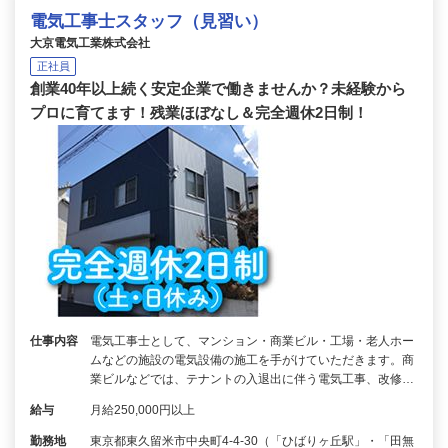
電気工事士スタッフ（見習い）
大京電気工業株式会社
正社員
創業40年以上続く安定企業で働きませんか？未経験から
プロに育てます！残業ほぼなし＆完全週休2日制！
仕事内容
電気工事士として、マンション・商業ビル・工場・老人ホー
ムなどの施設の電気設備の施工を手がけていただきます。商
業ビルなどでは、テナントの入退出に伴う電気工事、改修…
給与
月給250,000円以上
勤務地
東京都東久留米市中央町4-4-30（「ひばりヶ丘駅」・「田無