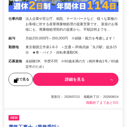
仕事内容
法人企業や官公庁、病院、テーマパークなど、様々な業種の
お客様に対する産業廃棄物処理の提案営業です。 新規のお客
様にも、廃棄物処理契約の提案から、手順説明までを…
給与
月給250,000円～350,000円 ※経験・能力を考慮します！
勤務地
東京都国立市泉1-8-3 ＜交通＞JR南武線「矢川駅」徒歩15
分 ★車・バイク・自転車通勤OK
応募資格
未経験OK 学歴不問 ※60歳未満の方（例外事由1号／60歳
定年のため）
詳細を見る
後で見る
更新日： 2026/07/13 掲載終了日： 2026/08/14
掲載終了まであと6日
NEW