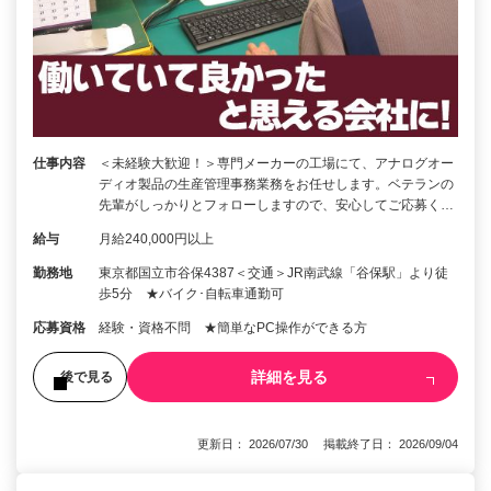
仕事内容
＜未経験大歓迎！＞専門メーカーの工場にて、アナログオー
ディオ製品の生産管理事務業務をお任せします。ベテランの
先輩がしっかりとフォローしますので、安心してご応募く…
給与
月給240,000円以上
勤務地
東京都国立市谷保4387＜交通＞JR南武線「谷保駅」より徒
歩5分 ★バイク･自転車通勤可
応募資格
経験・資格不問 ★簡単なPC操作ができる方
詳細を見る
後で見る
更新日： 2026/07/30 掲載終了日： 2026/09/04