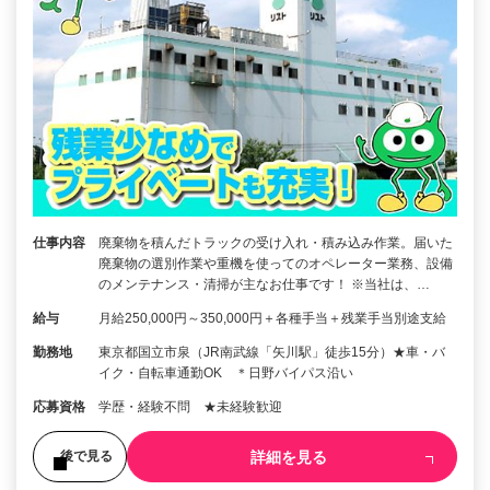
仕事内容
廃棄物を積んだトラックの受け入れ・積み込み作業。届いた
廃棄物の選別作業や重機を使ってのオペレーター業務、設備
のメンテナンス・清掃が主なお仕事です！ ※当社は、…
給与
月給250,000円～350,000円＋各種手当＋残業手当別途支給
勤務地
東京都国立市泉（JR南武線「矢川駅」徒歩15分）★車・バ
イク・自転車通勤OK ＊日野バイパス沿い
応募資格
学歴・経験不問 ★未経験歓迎
詳細を見る
後で見る