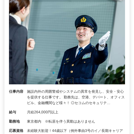
仕事内容
施設内外の周囲警戒やシステムの異常を発見し、安全・安心
を提供する仕事です。 勤務先は、空港、デパート、オフィス
ビル、金融機関など様々！ ◎セコムのセキュリテ…
給与
月給264,000円以上
勤務地
東京都内 ※転居を伴う異動はありません
応募資格
未経験大歓迎！44歳以下（例外事由3号のイ／長期キャリア