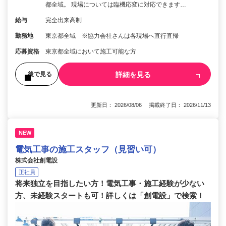
都全域。 現場については臨機応変に対応できます…
給与
完全出来高制
勤務地
東京都全域 ※協力会社さんは各現場へ直行直帰
応募資格
東京都全域において施工可能な方
詳細を見る
後で見る
更新日： 2026/08/06 掲載終了日： 2026/11/13
NEW
電気工事の施工スタッフ（見習い可）
株式会社創電設
正社員
将来独立を目指したい方！電気工事・施工経験が少ない
方、未経験スタートも可！詳しくは「創電設」で検索！