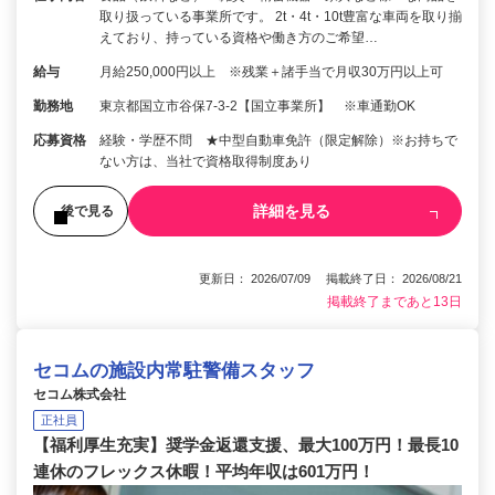
取り扱っている事業所です。 2t・4t・10t豊富な車両を取り揃
えており、持っている資格や働き方のご希望…
給与
月給250,000円以上 ※残業＋諸手当で月収30万円以上可
勤務地
東京都国立市谷保7-3-2【国立事業所】 ※車通勤OK
応募資格
経験・学歴不問 ★中型自動車免許（限定解除）※お持ちで
ない方は、当社で資格取得制度あり
詳細を見る
後で見る
更新日： 2026/07/09 掲載終了日： 2026/08/21
掲載終了まであと13日
セコムの施設内常駐警備スタッフ
セコム株式会社
正社員
【福利厚生充実】奨学金返還支援、最大100万円！最長10
連休のフレックス休暇！平均年収は601万円！