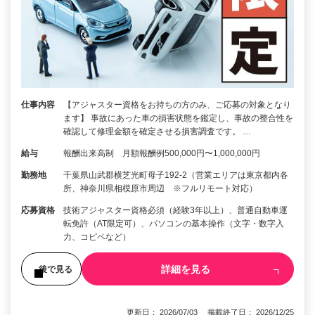
仕事内容
【アジャスター資格をお持ちの方のみ、ご応募の対象となり
ます】 事故にあった車の損害状態を鑑定し、事故の整合性を
確認して修理金額を確定させる損害調査です。 …
給与
報酬出来高制 月額報酬例500,000円〜1,000,000円
勤務地
千葉県山武郡横芝光町母子192-2（営業エリアは東京都内各
所、神奈川県相模原市周辺 ※フルリモート対応）
応募資格
技術アジャスター資格必須（経験3年以上）、普通自動車運
転免許（AT限定可）、パソコンの基本操作（文字・数字入
力、コピペなど）
詳細を見る
後で見る
更新日： 2026/07/03 掲載終了日： 2026/12/25