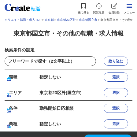
後で見る
閲覧履歴
会員登録
メニュー
クリエイト転職・求人TOP
＞
東京都
＞
東京都23区外
＞
東京都国立市
＞
東京都国立市・その他の転
東京都国立市・その他の転職・求人情報
検索条件の設定
絞り込む
職種
指定しない
選択
エリア
東京都23区外(国立市)
選択
条件
勤務開始日応相談
選択
業種
指定しない
選択