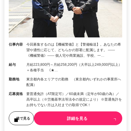
仕事内容
今回募集するのは【機械警備】と【警備輸送】。あなたの希
望や適性に応じて、どちらかの部署に配属します。 ――
《機械警備》―― 個人宅や商業施設、学校、一…
給与
月給223,800円～月給258,200円（大卒以上249,000円以上）
＋各種手当 《★…
勤務地
東京都内各エリアでの勤務 （東京都内いずれかの事業所へ
配属）
応募資格
要普通免許（AT限定可）／60歳未満（定年が60歳の為）／
高卒以上（※労働基準法等法令の規定により） ※普通免許を
お持ちでない方は入社までの取得でOK！
詳細を見る
後で見る