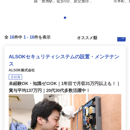
線「豊洲駅」徒歩5分、新交通ゆ...
市本町、
16
1
-
16
全
件中
件を表示
ALSOKセキュリティシステムの設置・メンテナン
ス
ALSOK株式会社
正社員
未経験OK・知識ゼロOK｜1年目で月収31万円以上も！｜
賞与平均137万円｜20代30代多数活躍中！