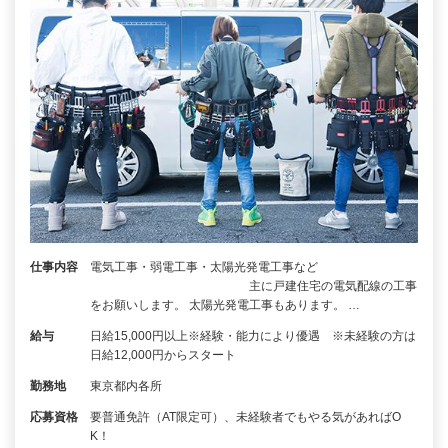
仕事内容
電気工事・弱電工事・太陽光発電工事など
主に戸建住宅の電気配線の工事
をお願いします。 太陽光発電工事もあります。 …
給与
日給15,000円以上※経験・能力により優遇 ※未経験の方は
日給12,000円からスタート
勤務地
東京都内各所
応募資格
要普通免許（AT限定可）、未経験者でもやる気があればO
K！