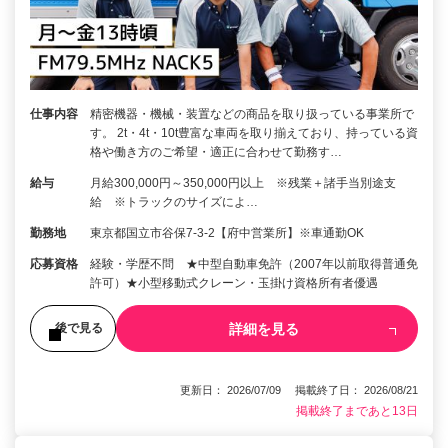
仕事内容
精密機器・機械・装置などの商品を取り扱っている事業所で
す。 2t・4t・10t豊富な車両を取り揃えており、持っている資
格や働き方のご希望・適正に合わせて勤務す…
給与
月給300,000円～350,000円以上 ※残業＋諸手当別途支
給 ※トラックのサイズによ…
勤務地
東京都国立市谷保7-3-2【府中営業所】※車通勤OK
応募資格
経験・学歴不問 ★中型自動車免許（2007年以前取得普通免
許可）★小型移動式クレーン・玉掛け資格所有者優遇
詳細を見る
後で見る
更新日： 2026/07/09 掲載終了日： 2026/08/21
掲載終了まであと13日