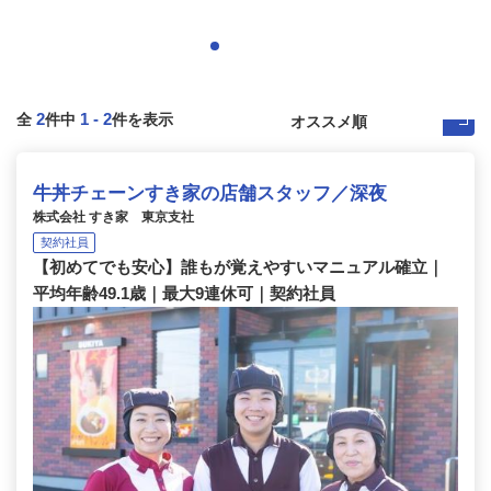
2
1
-
2
全
件中
件を表示
牛丼チェーンすき家の店舗スタッフ／深夜
株式会社 すき家 東京支社
契約社員
【初めてでも安心】誰もが覚えやすいマニュアル確立｜
平均年齢49.1歳｜最大9連休可｜契約社員