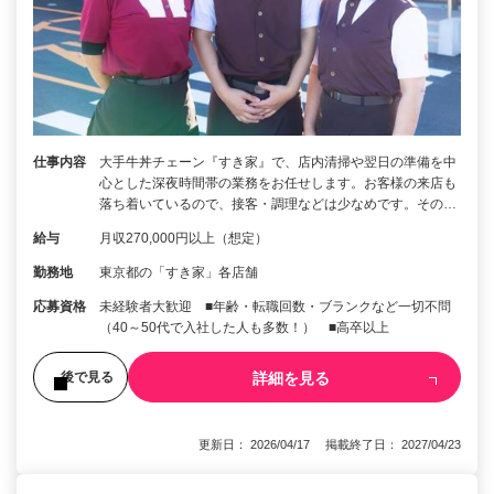
仕事内容
大手牛丼チェーン『すき家』で、店内清掃や翌日の準備を中
心とした深夜時間帯の業務をお任せします。お客様の来店も
落ち着いているので、接客・調理などは少なめです。その…
給与
月収270,000円以上（想定）
勤務地
東京都の「すき家」各店舗
応募資格
未経験者大歓迎 ■年齢・転職回数・ブランクなど一切不問
（40～50代で入社した人も多数！） ■高卒以上
詳細を見る
後で見る
更新日： 2026/04/17 掲載終了日： 2027/04/23