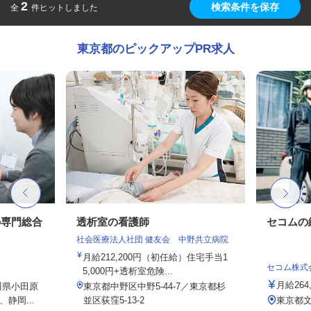
2
検索条件を保存
全
件ヒットしました
東京都のピックアップPR求人
の専門総合
透析室の看護師
セコムの
社会医療法人社団 健友会 中野共立病院
月給212,200円（初任給）住宅手当1
セコム株式
5,000円+透析室危険...
月給264
川県小田原
東京都中野区中野5-44-7／東京都杉
静岡...
並区荻窪5-13-2
東京都