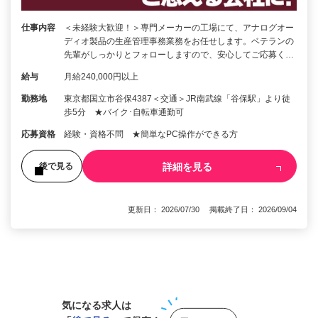
仕事内容
＜未経験大歓迎！＞専門メーカーの工場にて、アナログオー
ディオ製品の生産管理事務業務をお任せします。ベテランの
先輩がしっかりとフォローしますので、安心してご応募く…
給与
月給240,000円以上
勤務地
東京都国立市谷保4387＜交通＞JR南武線「谷保駅」より徒
歩5分 ★バイク･自転車通勤可
応募資格
経験・資格不問 ★簡単なPC操作ができる方
詳細を見る
後で見る
更新日： 2026/07/30 掲載終了日： 2026/09/04
1
気になる求人は