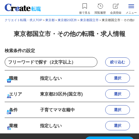
後で見る
閲覧履歴
会員登録
メニュー
クリエイト転職・求人TOP
＞
東京都
＞
東京都23区外
＞
東京都国立市
＞
東京都国立市・その他の転
東京都国立市・その他の転職・求人情報
検索条件の設定
絞り込む
職種
指定しない
選択
エリア
東京都23区外(国立市)
選択
条件
子育てママ在籍中
選択
業種
指定しない
選択