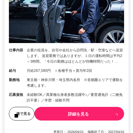
仕事内容
企業の役員を、自宅や会社から訪問先・駅・空港などへ送迎
します。 送迎業務ではありますが、１日の運転時間は平均2
～3時間。「今日の勤務はほとんどが待機時間だった！…
給与
月給267,580円 ＋各種手当＋賞与年2回
勤務地
東京都・神奈川県・埼玉県内各所 ※首都圏エリアで通勤を
考慮します。
応募資格
未経験OK／異業種出身者多数活躍中♪／要普通免許（二種免
許不要）／学歴・経験不問
詳細を見る
後で見る
更新日： 2026/04/10 掲載終了日： 2027/04/16