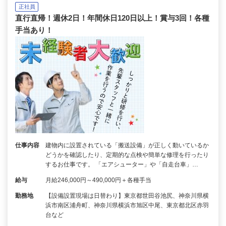
正社員
直行直帰！週休2日！年間休日120日以上！賞与3回！各種
手当あり！
仕事内容
建物内に設置されている「搬送設備」が正しく動いているか
どうかを確認したり、定期的な点検や簡単な修理を行ったり
するお仕事です。 「エアシューター」や「自走台車」…
給与
月給246,000円～490,000円＋各種手当
勤務地
【設備設置現場は日替わり】東京都世田谷池尻、神奈川県横
浜市南区浦舟町、神奈川県横浜市旭区中尾、東京都北区赤羽
台など