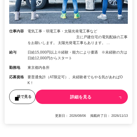
仕事内容
電気工事・弱電工事・太陽光発電工事など
主に戸建住宅の電気配線の工事
をお願いします。 太陽光発電工事もあります。 …
給与
日給15,000円以上※経験・能力により優遇 ※未経験の方は
日給12,000円からスタート
勤務地
東京都内各所
応募資格
要普通免許（AT限定可）、未経験者でもやる気があればO
K！
詳細を見る
後で見る
更新日： 2026/08/06 掲載終了日： 2026/11/13