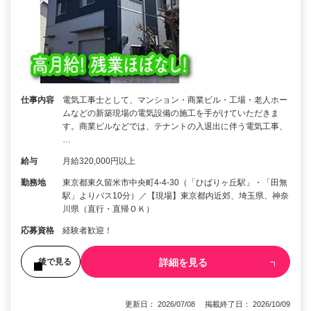
仕事内容
電気工事士として、マンション・商業ビル・工場・老人ホー
ムなどの新築現場の電気設備の施工を手がけていただきま
す。商業ビルなどでは、テナントの入退出に伴う電気工事、
…
給与
月給320,000円以上
勤務地
東京都東久留米市中央町4-4-30（「ひばりヶ丘駅」・「田無
駅」よりバス10分）／【現場】東京都内近郊、埼玉県、神奈
川県（直行・直帰ＯＫ）
応募資格
経験者歓迎！
詳細を見る
後で見る
更新日： 2026/07/08 掲載終了日： 2026/10/09