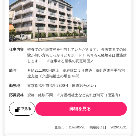
仕事内容
特養での介護業務を担当していただきます。 介護業界での経
験が無い方もしっかりとサポート！ もちろん経験者は優遇致
します！ ※従事する業務の変更範囲／…
給与
月給211,000円以上 ※経験により優遇 ※処遇改善手当別
途支給〔介護福祉士の場合 年間…
勤務地
東京都福生市福生2300-4（国道16号沿い）
応募資格
資格・経験不問 ※介護福祉士などあれば尚可（優遇有）
詳細を見る
後で見る
更新日： 2026/05/28 掲載終了日： 2026/08/31