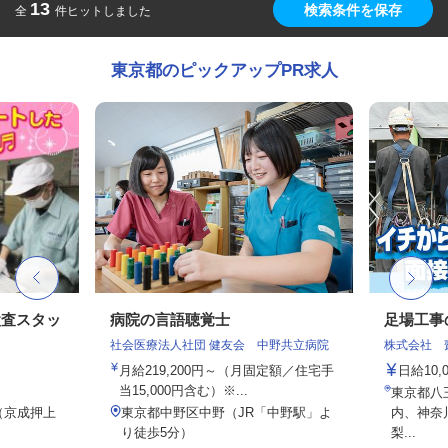
13
検索条件を保存
全
件ヒットしました
東京都のピックアップPR求人
検査スタッ
病院の言語聴覚士
足場工事
社会医療法人社団 健友会 中野共立病院
株式会社 
月給219,200円～（月固定額／住宅手
日給10,
当15,000円含む）※...
東京都八
1（京成押上
東京都中野区中野（JR「中野駅」よ
内、神奈
.
り徒歩5分）
梨...