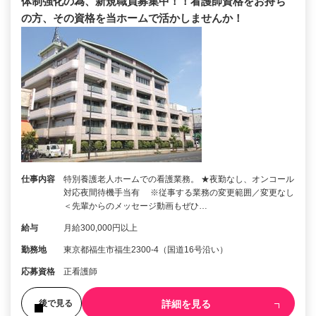
体制強化の為、新規職員募集中！！看護師資格をお持ち
の方、その資格を当ホームで活かしませんか！
仕事内容
特別養護老人ホームでの看護業務。 ★夜勤なし、オンコール
対応夜間待機手当有 ※従事する業務の変更範囲／変更なし
＜先輩からのメッセージ動画もぜひ…
給与
月給300,000円以上
勤務地
東京都福生市福生2300-4（国道16号沿い）
応募資格
正看護師
詳細を見る
後で見る