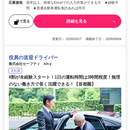
応募資格
高卒以上、簡単なExcelでの入力作業ができる方 ★経験不
問 ★普通自動車運転免許あれば尚可
詳細を見る
後で見る
更新日： 2026/03/17 掲載終了日： 2026/09/04
役員の送迎ドライバー
株式会社セーフティ /sh-y
正社員
8割が未経験スタート！1日の運転時間は3時間程度！無理
のない働き方で長く活躍できる！【首都圏】