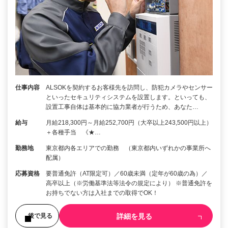
仕事内容
ALSOKを契約するお客様先を訪問し、防犯カメラやセンサー
といったセキュリティシステムを設置します。といっても、
設置工事自体は基本的に協力業者が行うため、あなた…
給与
月給218,300円～月給252,700円（大卒以上243,500円以上）
＋各種手当 《★…
勤務地
東京都内各エリアでの勤務 （東京都内いずれかの事業所へ
配属）
応募資格
要普通免許（AT限定可）／60歳未満（定年が60歳の為）／
高卒以上（※労働基準法等法令の規定により） ※普通免許を
お持ちでない方は入社までの取得でOK！
詳細を見る
後で見る