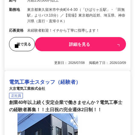
給与
月給250,000円以上
勤務地
東京都東久留米市中央町4-4-30（「ひばりヶ丘駅」・「田無
駅」よりバス10分）／【現場】東京都内近郊、埼玉県、神奈
川県（直行・直帰ＯＫ）
応募資格
未経験者歓迎！イチから丁寧に指導します！
詳細を見る
後で見る
更新日： 2026/07/08 掲載終了日： 2026/10/09
電気工事士スタッフ（経験者）
大京電気工業株式会社
正社員
創業40年以上続く安定企業で働きませんか？電気工事士
の経験者募集！！土日祝の完全週休2日制！！