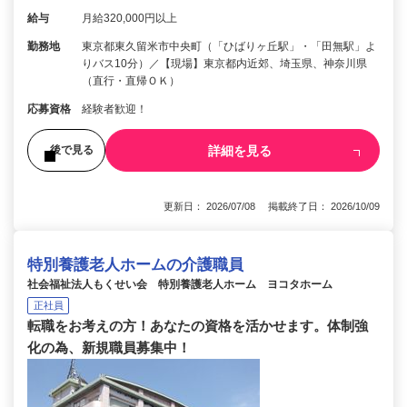
給与
月給320,000円以上
勤務地
東京都東久留米市中央町（「ひばりヶ丘駅」・「田無駅」よ
りバス10分）／【現場】東京都内近郊、埼玉県、神奈川県
（直行・直帰ＯＫ）
応募資格
経験者歓迎！
詳細を見る
後で見る
更新日： 2026/07/08 掲載終了日： 2026/10/09
特別養護老人ホームの介護職員
社会福祉法人もくせい会 特別養護老人ホーム ヨコタホーム
正社員
転職をお考えの方！あなたの資格を活かせます。体制強
化の為、新規職員募集中！