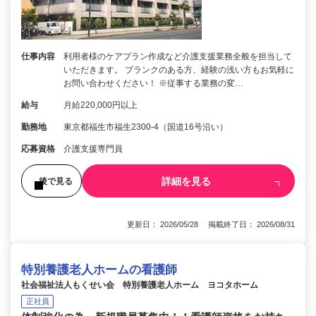
仕事内容
利用者様のケアプラン作成など介護支援業務全般を担当して
いただきます。 ブランクのある方、経験の浅い方もお気軽に
お問い合わせください！ ※従事する業務の変…
給与
月給220,000円以上
勤務地
東京都福生市福生2300-4（国道16号沿い）
応募資格
介護支援専門員
詳細を見る
後で見る
更新日： 2026/05/28 掲載終了日： 2026/08/31
特別養護老人ホームの看護師
社会福祉法人もくせい会 特別養護老人ホーム ヨコタホーム
正社員