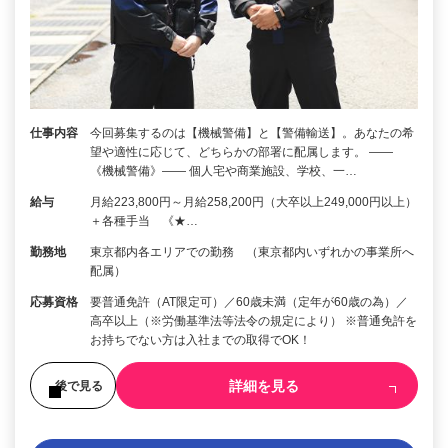
仕事内容
今回募集するのは【機械警備】と【警備輸送】。あなたの希
望や適性に応じて、どちらかの部署に配属します。 ――
《機械警備》―― 個人宅や商業施設、学校、一…
給与
月給223,800円～月給258,200円（大卒以上249,000円以上）
＋各種手当 《★…
勤務地
東京都内各エリアでの勤務 （東京都内いずれかの事業所へ
配属）
応募資格
要普通免許（AT限定可）／60歳未満（定年が60歳の為）／
高卒以上（※労働基準法等法令の規定により） ※普通免許を
お持ちでない方は入社までの取得でOK！
詳細を見る
後で見る