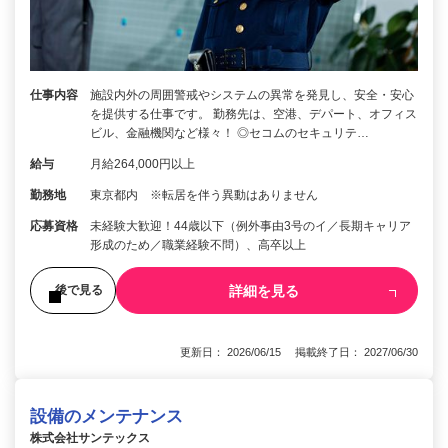
仕事内容
施設内外の周囲警戒やシステムの異常を発見し、安全・安心
を提供する仕事です。 勤務先は、空港、デパート、オフィス
ビル、金融機関など様々！ ◎セコムのセキュリテ…
給与
月給264,000円以上
勤務地
東京都内 ※転居を伴う異動はありません
応募資格
未経験大歓迎！44歳以下（例外事由3号のイ／長期キャリア
形成のため／職業経験不問）、高卒以上
詳細を見る
後で見る
更新日： 2026/06/15 掲載終了日： 2027/06/30
設備のメンテナンス
株式会社サンテックス