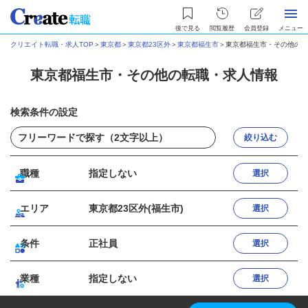
後で見る
閲覧履歴
会員登録
メニュー
クリエイト転職・求人TOP
＞
東京都
＞
東京都23区外
＞
東京都福生市
＞
東京都福生市・その他の転
東京都福生市・その他の転職・求人情報
検索条件の設定
絞り込む
職種
指定しない
選択
エリア
東京都23区外(福生市)
選択
条件
正社員
選択
業種
指定しない
選択