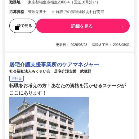
勤務地
東京都福生市福生2300-4（国道16号沿い）
応募資格
管理栄養士 ※ 施設での調理経験あれば尚可
詳細を見る
後で見る
更新日： 2026/05/28 掲載終了日： 2026/08/31
居宅介護支援事業所のケアマネジャー
社会福祉法人もくせい会 居宅介護支援 武蔵野
正社員
転職をお考えの方！あなたの資格を活かせるステージが
ここにあります！