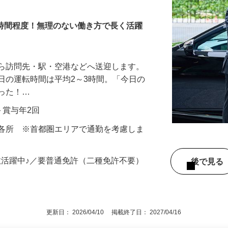
3時間程度！無理のない働き方で長く活躍
から訪問先・駅・空港などへ送迎します。
日の運転時間は平均2～3時間。「今日の
だった！…
当＋賞与年2回
内各所 ※首都圏エリアで通勤を考慮しま
数活躍中♪／要普通免許（二種免許不要）
後で見