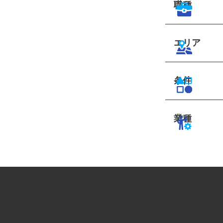
職種
エリア
条件
業種