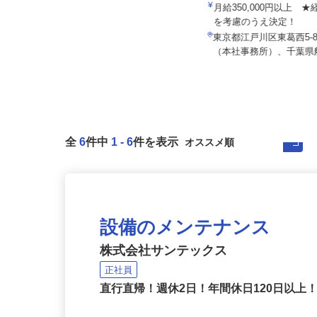
マルゼン レックス株式会社
社会医療法人社団 健友会 上高田訪問
看護ステーション
月給350,000円以上 
月給240,500円（1年目）
を考慮のうえ決定！
東京都中野区上高田（西武新宿線
東京都江戸川区東葛西5-8-
「新井薬師前駅」より徒歩5分）
（本社事務所）、千葉県船
全
6
件中
1
-
6
件を表示
設備のメンテナンス
株式会社サンテックス
正社員
直行直帰！週休2日！年間休日120日以上