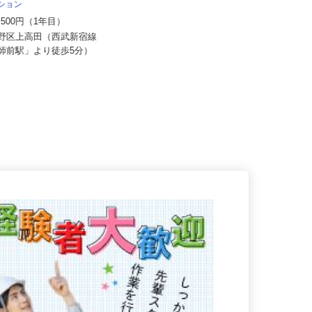
マルゼン レックス株式会社
法人社団 健友会 上高田訪問
ーション
月給350,000円以上 ★経験・能力
40,500円（1年目）
を考慮のうえ決定！
中野区上高田（西武新宿線
東京都江戸川区東葛西5-8-11-101
薬師前駅」より徒歩5分）
（本社事務所）、千葉県船...