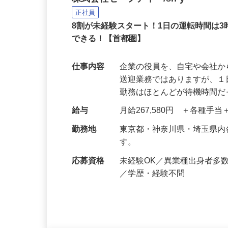
役員の送迎ドライバー
株式会社セーフティ /sh-y
正社員
8割が未経験スタート！1日の運転時間は
できる！【首都圏】
仕事内容
企業の役員を、自宅や会社
送迎業務ではありますが、１
勤務はほとんどが待機時間
給与
月給267,580円 ＋各種手
勤務地
東京都・神奈川県・埼玉県
す。
応募資格
未経験OK／異業種出身者多
／学歴・経験不問