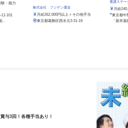
社会医療
看護ステ
★経験・能力
株式会社 フジデン運送
月給2
月給262,000円以上＋その他手当
11-101
東京都
...
東京都葛飾区西水元3‐31‐19
「新井
！賞与3回！各種手当あり！