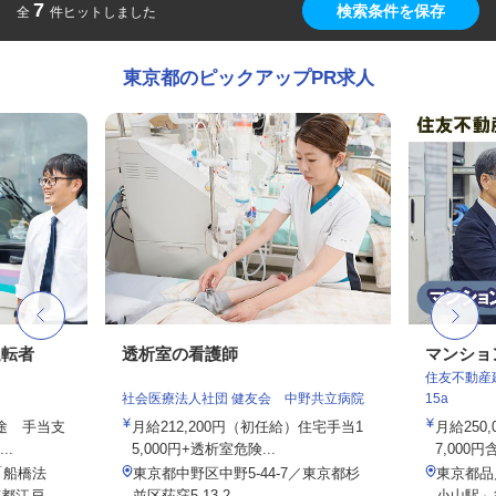
7
検索条件を保存
全
件ヒットしました
東京都のピックアップPR求人
運転者
透析室の看護師
マンショ
住友不動産建
社会医療法人社団 健友会 中野共立病院
15a
別途 手当支
月給212,200円（初任給）住宅手当1
月給250
..
5,000円+透析室危険...
7,000円
「船橋法
東京都中野区中野5-44-7／東京都杉
東京都品
江戸...
並区荻窪5-13-2
小山駅」