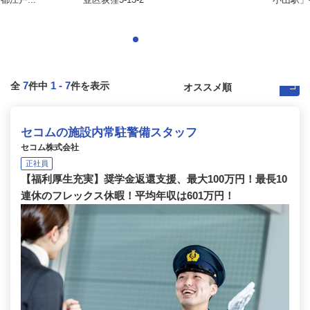
7
1
-
7
全
件中
件を表示
セコムの施設内常駐警備スタッフ
セコム株式会社
正社員
【福利厚生充実】奨学金返還支援、最大100万円！最長10
連休のフレックス休暇！平均年収は601万円！