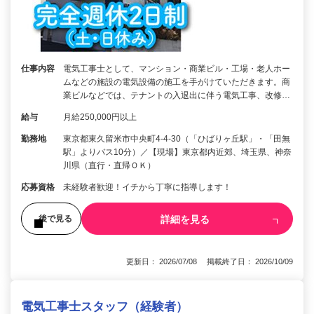
仕事内容
電気工事士として、マンション・商業ビル・工場・老人ホー
ムなどの施設の電気設備の施工を手がけていただきます。商
業ビルなどでは、テナントの入退出に伴う電気工事、改修…
給与
月給250,000円以上
勤務地
東京都東久留米市中央町4-4-30（「ひばりヶ丘駅」・「田無
駅」よりバス10分）／【現場】東京都内近郊、埼玉県、神奈
川県（直行・直帰ＯＫ）
応募資格
未経験者歓迎！イチから丁寧に指導します！
詳細を見る
後で見る
更新日： 2026/07/08 掲載終了日： 2026/10/09
電気工事士スタッフ（経験者）