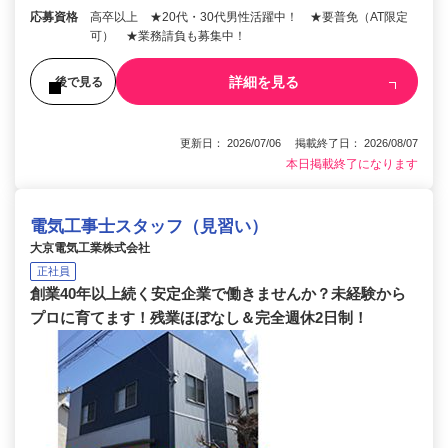
応募資格
高卒以上 ★20代・30代男性活躍中！ ★要普免（AT限定
可） ★業務請負も募集中！
詳細を見る
後で見る
更新日： 2026/07/06 掲載終了日： 2026/08/07
本日掲載終了になります
電気工事士スタッフ（見習い）
大京電気工業株式会社
正社員
創業40年以上続く安定企業で働きませんか？未経験から
プロに育てます！残業ほぼなし＆完全週休2日制！