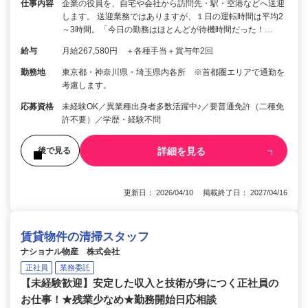
仕事内容
企業の役員を、自宅や会社から訪問先・駅・空港などへ送迎
します。 送迎業務ではありますが、１日の運転時間は平均2
～3時間。「今日の勤務はほとんどが待機時間だった！…
給与
月給267,580円 ＋各種手当＋賞与年2回
勤務地
東京都・神奈川県・埼玉県内各所 ※首都圏エリアで通勤を
考慮します。
応募資格
未経験OK／異業種出身者多数活躍中♪／要普通免許（二種免
許不要）／学歴・経験不問
詳細を見る
後で見る
更新日： 2026/04/10 掲載終了日： 2027/04/16
賃貸物件の清掃スタッフ
ナショナル物産 株式会社
正社員
業務委託
【未経験歓迎】安定した収入と技術が身につく正社員の
お仕事！★残業少なめ★勤務開始日応相談