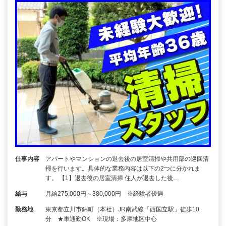
仕事内容
アパートやマンションの退去後の居室清掃や共用部の巡回清
掃を行います。具体的な業務内容は以下の2つに分かれま
す。 【1】退去後の居室清掃 住人が退去した後…
給与
月給275,000円～380,000円 ※経験者優遇
勤務地
東京都立川市錦町（本社）JR南武線「西国立駅」徒歩10
分 ★車通勤OK ※現場：多摩地区中心