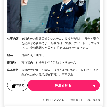
仕事内容
施設内外の周囲警戒やシステムの異常を発見し、安全・安心
を提供する仕事です。 勤務先は、空港、デパート、オフィス
ビル、金融機関など様々！ ◎セコムのセキュリテ…
給与
月給264,000円以上
勤務地
東京都内 ※転居を伴う異動はありません
応募資格
未経験大歓迎！44歳以下（例外事由3号のイ／長期キャリア
形成のため／職業経験不問）、高卒以上
詳細を見る
後で見る
更新日： 2026/06/15 掲載終了日： 2027/06/30