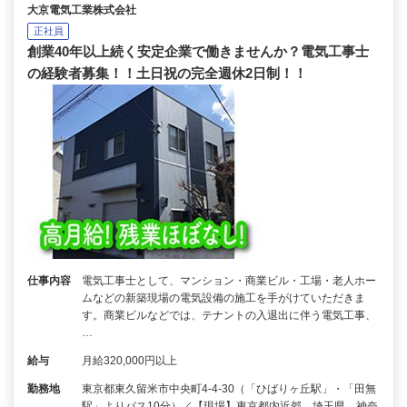
大京電気工業株式会社
正社員
創業40年以上続く安定企業で働きませんか？電気工事士
の経験者募集！！土日祝の完全週休2日制！！
仕事内容
電気工事士として、マンション・商業ビル・工場・老人ホー
ムなどの新築現場の電気設備の施工を手がけていただきま
す。商業ビルなどでは、テナントの入退出に伴う電気工事、
…
給与
月給320,000円以上
勤務地
東京都東久留米市中央町4-4-30（「ひばりヶ丘駅」・「田無
駅」よりバス10分）／【現場】東京都内近郊、埼玉県、神奈