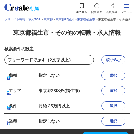
後で見る
閲覧履歴
会員登録
メニュー
クリエイト転職・求人TOP
＞
東京都
＞
東京都23区外
＞
東京都福生市
＞
東京都福生市・その他の転
東京都福生市・その他の転職・求人情報
検索条件の設定
絞り込む
職種
指定しない
選択
エリア
東京都23区外(福生市)
選択
条件
月給 25万円以上
選択
業種
指定しない
選択