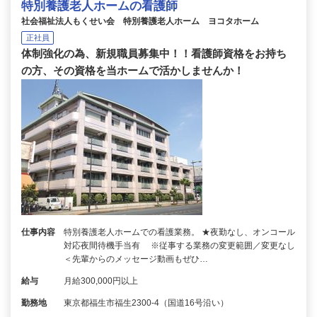
特別養護老人ホームの看護師
社会福祉法人もくせい会 特別養護老人ホーム ヨコタホーム
正社員
体制強化の為、新規職員募集中！！看護師資格をお持ち
の方、その資格を当ホームで活かしませんか！
仕事内容
特別養護老人ホームでの看護業務。 ★夜勤なし、オンコール
対応夜間待機手当有 ※従事する業務の変更範囲／変更なし
＜先輩からのメッセージ動画もぜひ…
給与
月給300,000円以上
勤務地
東京都福生市福生2300-4（国道16号沿い）