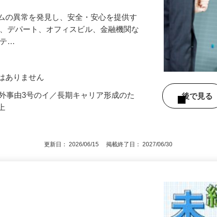
00万円！最長10連休のフレックス休暇！
テムの異常を発見し、安全・安心を提供す
港、デパート、オフィスビル、金融機関な
リテ…
動はありません
例外事由3号のイ／長期キャリア形成のた
後で見
以上
更新日： 2026/06/15 掲載終了日： 2027/06/30