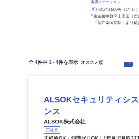
院
社会医療法人社団 健友会
看護ステーション
月給219,200円～（月固定額／住宅
手当15,000円含む）※...
月給240,500円（1年
東京都中野区中野（JR「中野駅」
東京都中野区上高田（
より徒歩5分）
「新井薬師前駅」より徒
全
4
件中
1
-
4
件を表示
ALSOKセキュリティシ
ンス
ALSOK株式会社