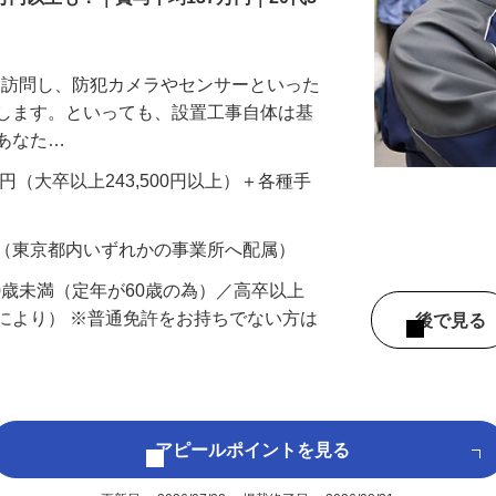
万円以上も！｜賞与平均137万円｜20代3
先を訪問し、防犯カメラやセンサーといった
置します。といっても、設置工事自体は基
、あなた…
700円（大卒以上243,500円以上）＋各種手
 （東京都内いずれかの事業所へ配属）
60歳未満（定年が60歳の為）／高卒以上
により） ※普通免許をお持ちでない方は
後で見
アピールポイントを見る