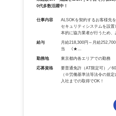
正社員
未経験OK・知識ゼロOK｜1年目で月収31
0代多数活躍中！
仕事内容
ALSOKを契約するお客様
セキュリティシステムを設
本的に協力業者が行うため
給与
月給218,300円～月給252,
当 《★…
勤務地
東京都内各エリアでの勤務
応募資格
要普通免許（AT限定可）／
（※労働基準法等法令の規定
入社までの取得でOK！