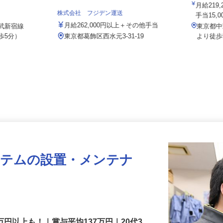
院
 上高田訪問
月給2
株式会社 フジデン運送
目）
手当15
月給262,000円以上＋その他手当
西武新宿線
東京都
歩5分）
東京都葛飾区西水元3‐31‐19
より徒
ステムの設置・メンテナ