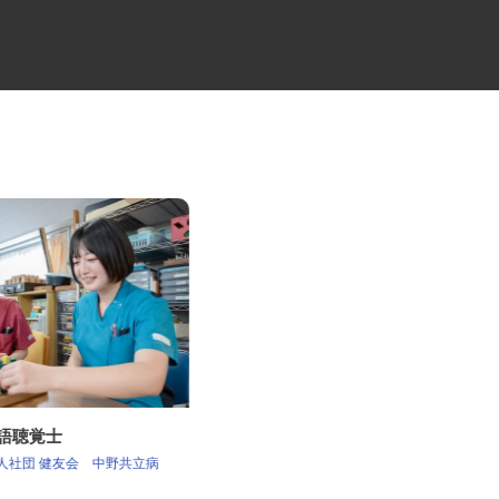
言語聴覚士
訪問看護ステーションの訪問看
護師
法人社団 健友会 中野共立病