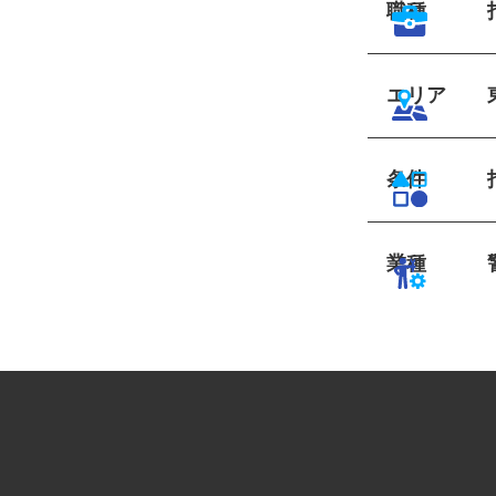
職種
エリア
条件
業種