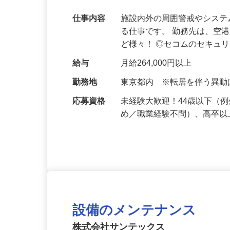
【福利厚生充実】奨学金返還支援、最大1
平均年収は601万円！
仕事内容
施設内外の周囲警戒やシス
る仕事です。 勤務先は、空
ど様々！ ◎セコムのセキュ
給与
月給264,000円以上
勤務地
東京都内 ※転居を伴う異
応募資格
未経験大歓迎！44歳以下（
め／職業経験不問）、高卒