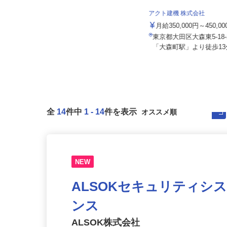
株式会社 齋藤組
アクト建機 株式会社
日給10,000円以上
月給350,000円～450,
東京都八王子市打越町、他東京都
内、神奈川県、千葉県、埼玉県、山
東京都大田区大森東5-1
梨...
「大森町駅」より徒歩13分
全
14
件中
1
-
14
件を表示
NEW
ALSOKセキュリティシ
ンス