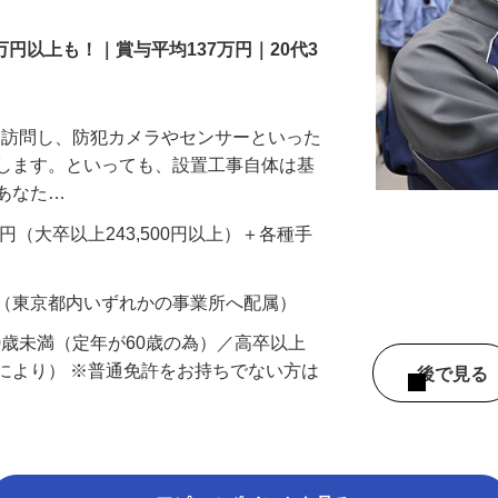
万円以上も！｜賞与平均137万円｜20代3
先を訪問し、防犯カメラやセンサーといった
置します。といっても、設置工事自体は基
、あなた…
700円（大卒以上243,500円以上）＋各種手
 （東京都内いずれかの事業所へ配属）
60歳未満（定年が60歳の為）／高卒以上
により） ※普通免許をお持ちでない方は
後で見