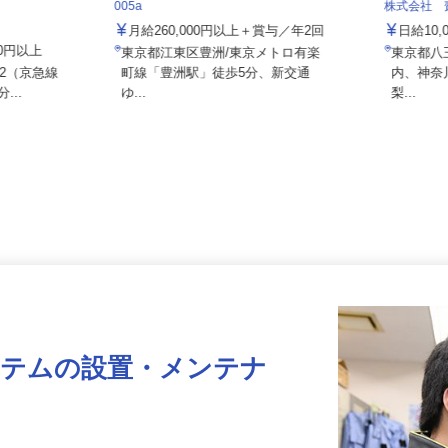
住友不動産建物サービス株式会社/hcf26
005a
株式会社
月給260,000円以上＋賞与／年2回
日給1
000円以上
東京都江東区豊洲/東京メトロ有楽
東京都
8-2（京急線
町線「豊洲駅」徒歩5分、新交通
内、神
...
ゆ...
梨...
ステムの設置・メンテナ