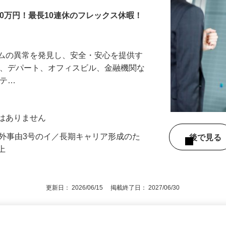
00万円！最長10連休のフレックス休暇！
テムの異常を発見し、安全・安心を提供す
港、デパート、オフィスビル、金融機関な
リテ…
動はありません
例外事由3号のイ／長期キャリア形成のた
後で見
以上
更新日： 2026/06/15 掲載終了日： 2027/06/30