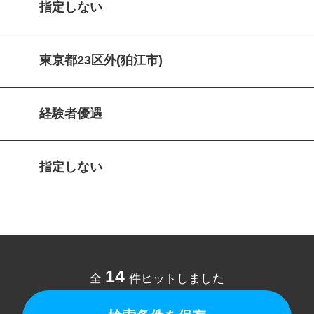
指定しない
東京都23区外(狛江市)
経験者優遇
指定しない
14
全
件ヒットしました