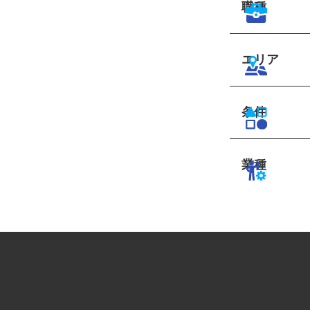
職種
エリア
条件
業種