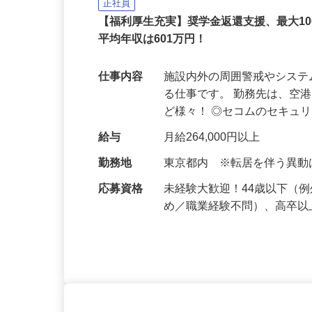
セコム株式会社
正社員
【福利厚生充実】奨学金返還支援、最大1
平均年収は601万円！
仕事内容
施設内外の周囲警戒やシス
る仕事です。 勤務先は、空
ど様々！ ◎セコムのセキュ
給与
月給264,000円以上
勤務地
東京都内 ※転居を伴う異
応募資格
未経験大歓迎！44歳以下（
め／職業経験不問）、高卒