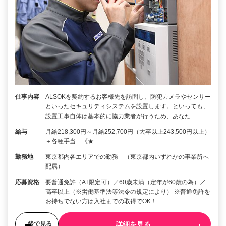
仕事内容
ALSOKを契約するお客様先を訪問し、防犯カメラやセンサー
といったセキュリティシステムを設置します。といっても、
設置工事自体は基本的に協力業者が行うため、あなた…
給与
月給218,300円～月給252,700円（大卒以上243,500円以上）
＋各種手当 《★…
勤務地
東京都内各エリアでの勤務 （東京都内いずれかの事業所へ
配属）
応募資格
要普通免許（AT限定可）／60歳未満（定年が60歳の為）／
高卒以上（※労働基準法等法令の規定により） ※普通免許を
お持ちでない方は入社までの取得でOK！
詳細を見る
後で見る