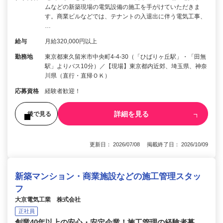
ムなどの新築現場の電気設備の施工を手がけていただきま
す。商業ビルなどでは、テナントの入退出に伴う電気工事、
…
給与
月給320,000円以上
勤務地
東京都東久留米市中央町4-4-30（「ひばりヶ丘駅」・「田無
駅」よりバス10分）／【現場】東京都内近郊、埼玉県、神奈
川県（直行・直帰ＯＫ）
応募資格
経験者歓迎！
詳細を見る
後で見る
更新日： 2026/07/08 掲載終了日： 2026/10/09
新築マンション・商業施設などの施工管理スタッ
フ
大京電気工業 株式会社
正社員
創業40年以上の安心・安定企業！施工管理の経験者募