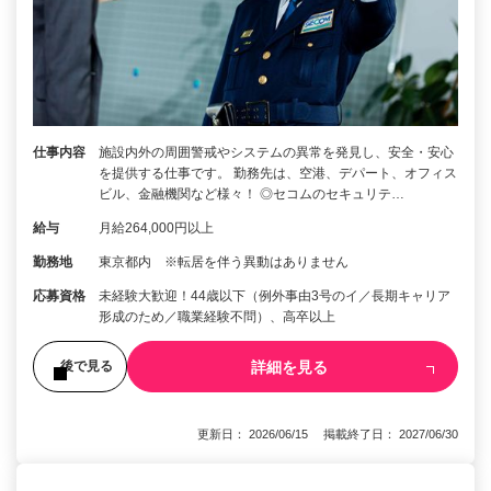
仕事内容
施設内外の周囲警戒やシステムの異常を発見し、安全・安心
を提供する仕事です。 勤務先は、空港、デパート、オフィス
ビル、金融機関など様々！ ◎セコムのセキュリテ…
給与
月給264,000円以上
勤務地
東京都内 ※転居を伴う異動はありません
応募資格
未経験大歓迎！44歳以下（例外事由3号のイ／長期キャリア
形成のため／職業経験不問）、高卒以上
詳細を見る
後で見る
更新日： 2026/06/15 掲載終了日： 2027/06/30