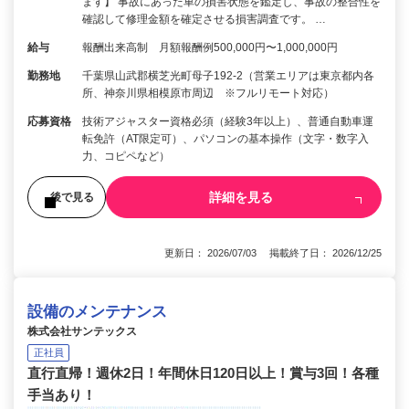
ます】 事故にあった車の損害状態を鑑定し、事故の整合性を
確認して修理金額を確定させる損害調査です。 …
給与
報酬出来高制 月額報酬例500,000円〜1,000,000円
勤務地
千葉県山武郡横芝光町母子192-2（営業エリアは東京都内各
所、神奈川県相模原市周辺 ※フルリモート対応）
応募資格
技術アジャスター資格必須（経験3年以上）、普通自動車運
転免許（AT限定可）、パソコンの基本操作（文字・数字入
力、コピペなど）
詳細を見る
後で見る
更新日： 2026/07/03 掲載終了日： 2026/12/25
設備のメンテナンス
株式会社サンテックス
正社員
直行直帰！週休2日！年間休日120日以上！賞与3回！各種
手当あり！