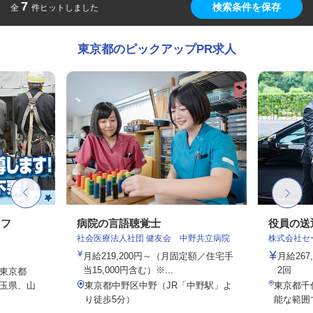
7
検索条件を保存
全
件ヒットしました
東京都のピックアップPR求人
ッフ
病院の言語聴覚士
役員の送
社会医療法人社団 健友会 中野共立病院
株式会社セー
月給219,200円～（月固定額／住宅手
月給26
当15,000円含む）※...
2回
東京都
玉県、山
東京都中野区中野（JR「中野駅」よ
東京都千
り徒歩5分）
能な範囲