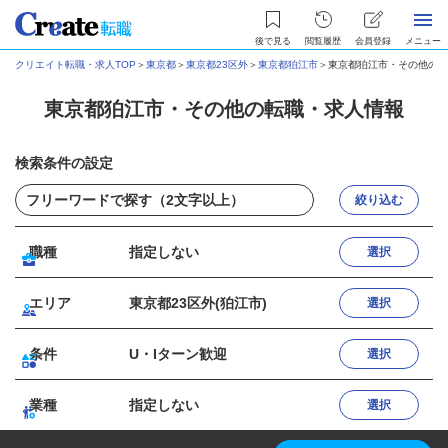
後で見る
閲覧履歴
会員登録
メニュー
クリエイト転職・求人TOP
＞
東京都
＞
東京都23区外
＞
東京都狛江市
＞
東京都狛江市・その他の転
東京都狛江市・その他の転職・求人情報
検索条件の設定
絞り込む
職種
指定しない
選択
エリア
東京都23区外(狛江市)
選択
条件
U・Iターン歓迎
選択
業種
指定しない
選択