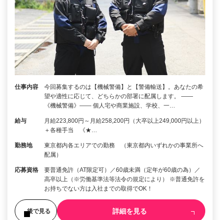
仕事内容
今回募集するのは【機械警備】と【警備輸送】。あなたの希
望や適性に応じて、どちらかの部署に配属します。 ――
《機械警備》―― 個人宅や商業施設、学校、一…
給与
月給223,800円～月給258,200円（大卒以上249,000円以上）
＋各種手当 《★…
勤務地
東京都内各エリアでの勤務 （東京都内いずれかの事業所へ
配属）
応募資格
要普通免許（AT限定可）／60歳未満（定年が60歳の為）／
高卒以上（※労働基準法等法令の規定により） ※普通免許を
お持ちでない方は入社までの取得でOK！
詳細を見る
後で見る