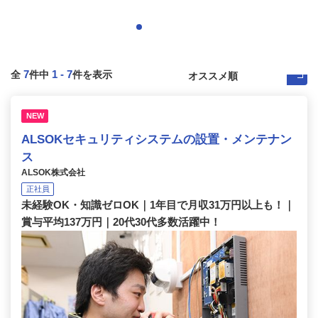
7
1
-
7
全
件中
件を表示
NEW
ALSOKセキュリティシステムの設置・メンテナン
ス
ALSOK株式会社
正社員
未経験OK・知識ゼロOK｜1年目で月収31万円以上も！｜
賞与平均137万円｜20代30代多数活躍中！