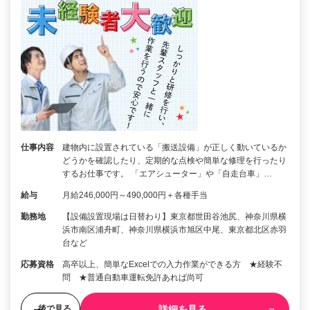
仕事内容
建物内に設置されている「搬送設備」が正しく動いているか
どうかを確認したり、定期的な点検や簡単な修理を行ったり
するお仕事です。 「エアシューター」や「自走台車」…
給与
月給246,000円～490,000円＋各種手当
勤務地
【設備設置現場は日替わり】東京都世田谷池尻、神奈川県横
浜市南区浦舟町、神奈川県横浜市旭区中尾、東京都北区赤羽
台など
応募資格
高卒以上、簡単なExcelでの入力作業ができる方 ★経験不
問 ★普通自動車運転免許あれば尚可
詳細を見る
後で見る