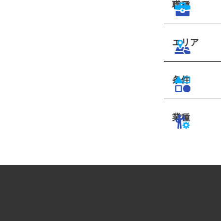
職種
エリア
条件
業種