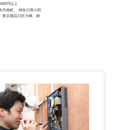
東海ビルメンテナス
院
81,600円以上
月給219,200円～（月固定額／住宅
手当15,000円含む）※...
三島市南町、 神奈川県小田
町、東京都品川区大崎、静
東京都中野区中野（JR「中野駅」
より徒歩5分）