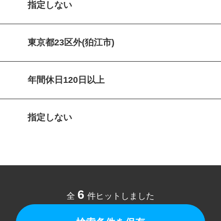
指定しない
東京都23区外(狛江市)
年間休日120日以上
指定しない
6
全
件ヒットしました