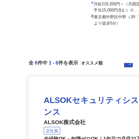
株式会社東海ビルメンテナス
院
月給281,600円以上
月給219,200円～（月
手当15,000円含む）※..
静岡県三島市南町、 神奈川県小田
原市本町、東京都品川区大崎、静
東京都中野区中野（JR
岡...
より徒歩5分）
全
6
件中
1
-
6
件を表示
ALSOKセキュリティシ
ンス
ALSOK株式会社