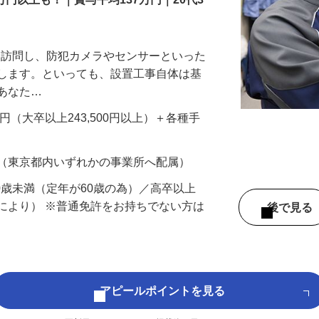
万円以上も！｜賞与平均137万円｜20代3
先を訪問し、防犯カメラやセンサーといった
置します。といっても、設置工事自体は基
、あなた…
700円（大卒以上243,500円以上）＋各種手
 （東京都内いずれかの事業所へ配属）
60歳未満（定年が60歳の為）／高卒以上
により） ※普通免許をお持ちでない方は
後で見
アピールポイントを見る