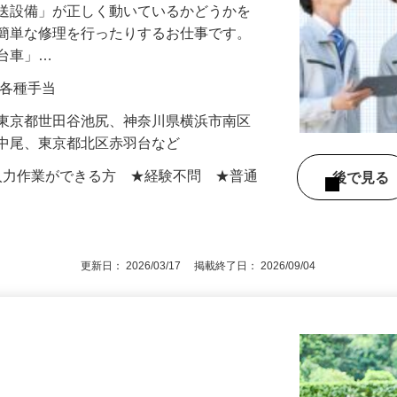
！賞与3回！各種手当あり！
搬送設備」が正しく動いているかどうかを
や簡単な修理を行ったりするお仕事です。
走台車」…
0円＋各種手当
】東京都世田谷池尻、神奈川県横浜市南区
区中尾、東京都北区赤羽台など
での入力作業ができる方 ★経験不問 ★普通
後で見
更新日： 2026/03/17 掲載終了日： 2026/09/04