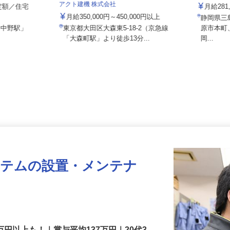
株式会社
アクト建機 株式会社
固定額／住宅
月給2
.
月給350,000円～450,000円以上
静岡県
「中野駅」
東京都大田区大森東5-18-2（京急線
原市本
「大森町駅」より徒歩13分...
岡...
ステムの設置・メンテナ