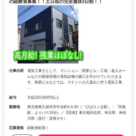
の経験者募集！！土日祝の完全週休2日制！！
仕事内容
電気工事士として、マンション・商業ビル・工場・老人ホー
ムなどの新築現場の電気設備の施工を手がけていただきま
す。商業ビルなどでは、テナントの入退出に伴う電気工事、
…
給与
月給320,000円以上
勤務地
東京都東久留米市中央町4-4-30（「ひばりヶ丘駅」・「田無
駅」よりバス10分）／【現場】東京都内近郊、埼玉県、神奈
川県（直行・直帰ＯＫ）
応募資格
経験者歓迎！