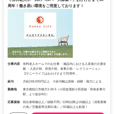
周年！働き易い環境をご用意しております！
仕事内容
有料老人ホームでのお仕事 ・施設内における入居者の介護全
般 ・入浴介助、排泄介助、食事介助 ・レクリエーション
【サニーライフはおかげさまで35周年…
給与
月給248,000円以上 ※給与幅は資格・経験・能力による
勤務地
東京都狛江市猪方3-36-5（小田急電鉄小田原線「和泉多摩川
駅」より徒歩9分）
応募資格
初任者研修以上／経験不問／22時以降は18歳以上（深夜業務
の為／労働基準法第61条）／60歳以上も歓迎！