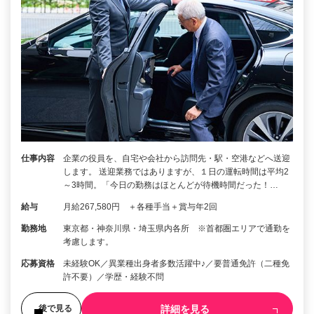
仕事内容
企業の役員を、自宅や会社から訪問先・駅・空港などへ送迎
します。 送迎業務ではありますが、１日の運転時間は平均2
～3時間。「今日の勤務はほとんどが待機時間だった！…
給与
月給267,580円 ＋各種手当＋賞与年2回
勤務地
東京都・神奈川県・埼玉県内各所 ※首都圏エリアで通勤を
考慮します。
応募資格
未経験OK／異業種出身者多数活躍中♪／要普通免許（二種免
許不要）／学歴・経験不問
詳細を見る
後で見る