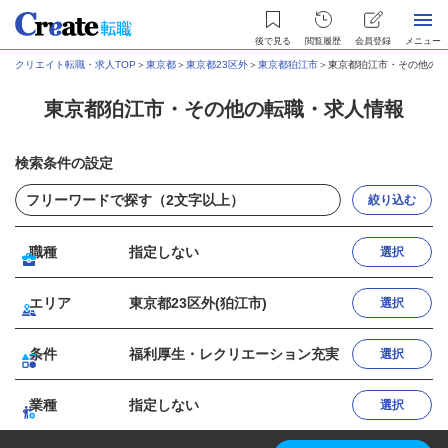
後で見る
閲覧履歴
会員登録
メニュー
クリエイト転職・求人TOP
＞
東京都
＞
東京都23区外
＞
東京都狛江市
＞
東京都狛江市・その他の転
東京都狛江市・その他の転職・求人情報
検索条件の設定
絞り込む
職種
指定しない
選択
エリア
東京都23区外(狛江市)
選択
条件
福利厚生・レクリエーション充実
選択
業種
指定しない
選択