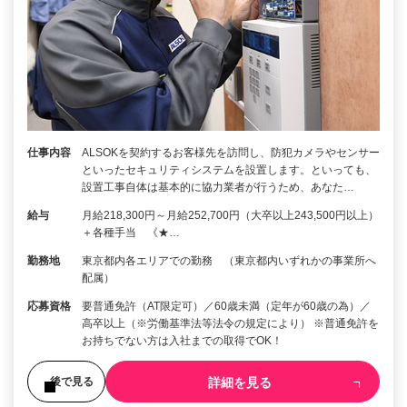
仕事内容
ALSOKを契約するお客様先を訪問し、防犯カメラやセンサー
といったセキュリティシステムを設置します。といっても、
設置工事自体は基本的に協力業者が行うため、あなた…
給与
月給218,300円～月給252,700円（大卒以上243,500円以上）
＋各種手当 《★…
勤務地
東京都内各エリアでの勤務 （東京都内いずれかの事業所へ
配属）
応募資格
要普通免許（AT限定可）／60歳未満（定年が60歳の為）／
高卒以上（※労働基準法等法令の規定により） ※普通免許を
お持ちでない方は入社までの取得でOK！
詳細を見る
後で見る