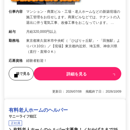
仕事内容
マンション・商業ビル・工場・老人ホームなどの新築現場の
施工管理をお任せします。商業ビルなどでは、テナントの入
退出に伴う電気工事、改修工事をおこなっています。 …
給与
月給320,000円以上
勤務地
東京都東久留米市中央町（「ひばりヶ丘駅」・「田無駅」よ
りバス10分）／【現場】東京都内近郊、埼玉県、神奈川県
（直行・直帰ＯＫ）
応募資格
経験者歓迎！
詳細を見る
後で見る
更新日： 2026/07/08 掲載終了日： 2026/10/09
有料老人ホームのヘルパー
サニーライフ狛江
正社員
＼有料老人ホームのヘルパー大募集！／おかげさまで35