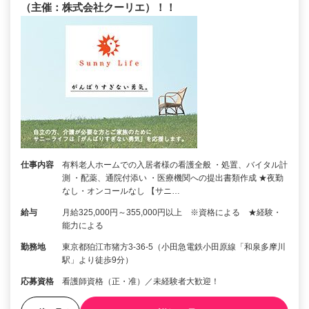
（主催：株式会社クーリエ）！！
仕事内容
有料老人ホームでの入居者様の看護全般 ・処置、バイタル計
測 ・配薬、通院付添い ・医療機関への提出書類作成 ★夜勤
なし・オンコールなし 【サニ…
給与
月給325,000円～355,000円以上 ※資格による ★経験・
能力による
勤務地
東京都狛江市猪方3-36-5（小田急電鉄小田原線「和泉多摩川
駅」より徒歩9分）
応募資格
看護師資格（正・准）／未経験者大歓迎！