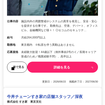
仕事内容
施設内外の周囲警戒やシステムの異常を発見し、安全・安心
を提供する仕事です。 勤務先は、空港、デパート、オフィス
ビル、金融機関など様々！ ◎セコムのセキュリテ…
給与
月給264,000円以上
勤務地
東京都内 ※転居を伴う異動はありません
応募資格
未経験大歓迎！44歳以下（例外事由3号のイ／長期キャリア
形成のため／職業経験不問）、高卒以上
詳細を見る
後で見る
更新日： 2026/06/15 掲載終了日： 2027/06/30
牛丼チェーンすき家の店舗スタッフ／深夜
株式会社 すき家 東京支社