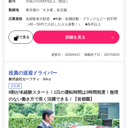
給与
月収270,000円以上（想定）
勤務地
東京都の「すき家」各店舗
応募資格
未経験者大歓迎 ■年齢・転職回数・ブランクなど一切不問
（40～50代で入社した人も多数！） ■高卒以上
詳細を見る
後で見る
更新日： 2026/04/17 掲載終了日： 2027/04/23
役員の送迎ドライバー
株式会社セーフティ /sh-y
正社員
8割が未経験スタート！1日の運転時間は3時間程度！無理
のない働き方で長く活躍できる！【首都圏】