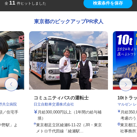
11
検索条件を保存
全
件ヒットしました
東京都のピックアップPR求人
コミュニティバスの運転士
10tト
野共立病院
日立自動車交通株式会社
マルゼン 
定額／住宅手
月給300,000円以上（1年間の給与補
月給350
填）
考慮のう
中野駅」よ
東京都足立区綾瀬6-11-22（JR・東京
東京都江戸
メトロ千代田線「綾瀬駅...
社事務所）