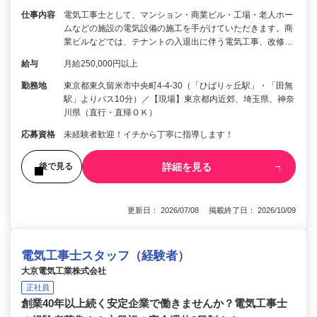
仕事内容
電気工事士として、マンション・商業ビル・工場・老人ホー
ムなどの施設の電気設備の施工を手がけていただきます。商
業ビルなどでは、テナントの入退出に伴う電気工事、改修…
給与
月給250,000円以上
勤務地
東京都東久留米市中央町4-4-30（「ひばりヶ丘駅」・「田無
駅」よりバス10分）／【現場】東京都内近郊、埼玉県、神奈
川県（直行・直帰ＯＫ）
応募資格
未経験者歓迎！イチから丁寧に指導します！
詳細を見る
後で見る
更新日： 2026/07/08 掲載終了日： 2026/10/09
電気工事士スタッフ（経験者）
大京電気工業株式会社
正社員
創業40年以上続く安定企業で働きませんか？電気工事士