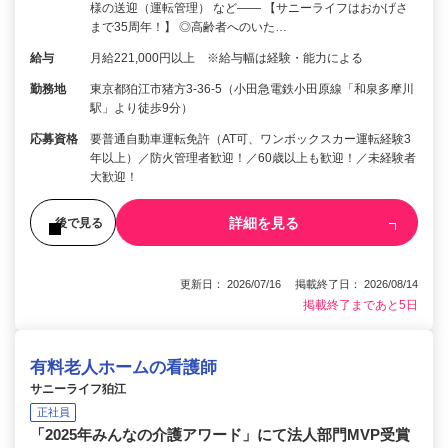
様の送迎（運転管理） など―― 【サニーライフはおかげさ
まで35周年！】 ◎高齢者へのいた…
給与
月給221,000円以上 ※給与幅は経験・能力による
勤務地
東京都狛江市猪方3-36-5（小田急電鉄小田原線「和泉多摩川
駅」より徒歩9分）
応募資格
要普通自動車運転免許（AT可、ワンボックスカー運転経験3
年以上）／防火管理者歓迎！／60歳以上も歓迎！／未経験者
大歓迎！
詳細を見る
後で見る
更新日： 2026/07/16 掲載終了日： 2026/08/14
掲載終了まであと5日
有料老人ホームの看護師
サニーライフ狛江
正社員
「2025年みんなの介護アワード」にて法人部門MVP受賞