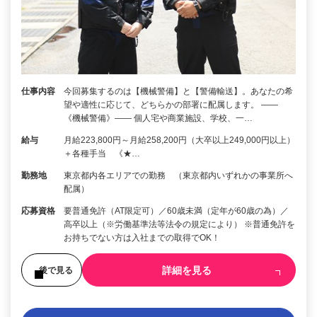
仕事内容
今回募集するのは【機械警備】と【警備輸送】。あなたの希
望や適性に応じて、どちらかの部署に配属します。 ――
《機械警備》―― 個人宅や商業施設、学校、一…
給与
月給223,800円～月給258,200円（大卒以上249,000円以上）
＋各種手当 《★…
勤務地
東京都内各エリアでの勤務 （東京都内いずれかの事業所へ
配属）
応募資格
要普通免許（AT限定可）／60歳未満（定年が60歳の為）／
高卒以上（※労働基準法等法令の規定により） ※普通免許を
お持ちでない方は入社までの取得でOK！
詳細を見る
後で見る