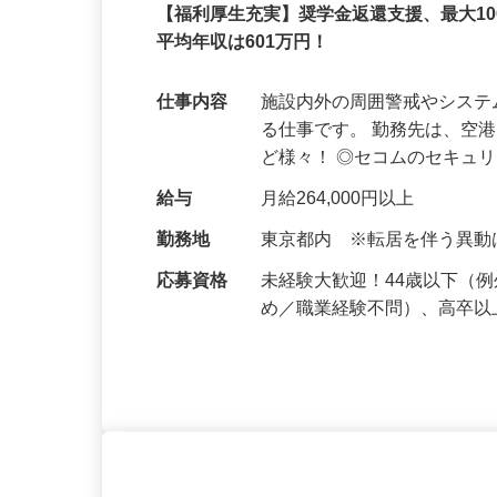
セコム株式会社
正社員
【福利厚生充実】奨学金返還支援、最大1
平均年収は601万円！
仕事内容
施設内外の周囲警戒やシス
る仕事です。 勤務先は、空
ど様々！ ◎セコムのセキュ
給与
月給264,000円以上
勤務地
東京都内 ※転居を伴う異
応募資格
未経験大歓迎！44歳以下（
め／職業経験不問）、高卒