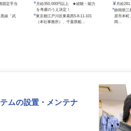
マルゼン レックス株式会社
株式会社
夜勤務固定手当
月給350,000円以上 ★経験・能力
月給2
を考慮のうえ決定！
静岡県
目黒線「武
東京都江戸川区東葛西5-8-11-101
原市本
（本社事務所）、千葉県船...
岡...
ステムの設置・メンテナ