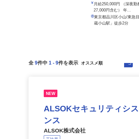
株式会社東海ビルメンテナス
015a
月給281,600円以上
月給250,000円 （深
27,000円含む） 年...
静岡県三島市南町、 神奈川県小田
原市本町、東京都品川区大崎、静
東京都品川区小山/東急
岡...
蔵小山駅」徒歩2分
全
9
件中
1
-
9
件を表示
NEW
ALSOKセキュリティシ
ンス