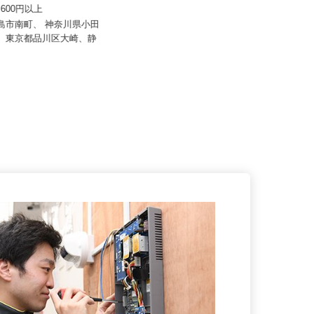
東海ビルメンテナス
015a
81,600円以上
月給250,000円 （深夜勤務固定手当
27,000円含む） 年...
三島市南町、 神奈川県小田
町、東京都品川区大崎、静
東京都品川区小山/東急目黒線「武
蔵小山駅」徒歩2分