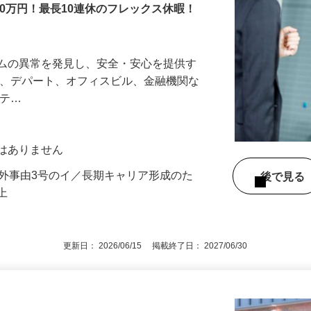
00万円！最長10連休のフレックス休暇！
テムの異常を発見し、安全・安心を提供す
港、デパート、オフィスビル、金融機関な
リテ…
動はありません
例外事由3号のイ／長期キャリア形成のた
後で見
以上
更新日： 2026/06/15 掲載終了日： 2027/06/30