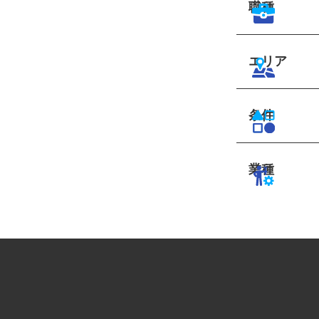
職種
エリア
条件
業種