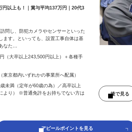
万円以上も！｜賞与平均137万円｜20代3
先を訪問し、防犯カメラやセンサーといった
置します。といっても、設置工事自体は基
、あなた…
700円（大卒以上243,500円以上）＋各種手
 （東京都内いずれかの事業所へ配属）
60歳未満（定年が60歳の為）／高卒以上
により） ※普通免許をお持ちでない方は
後で見