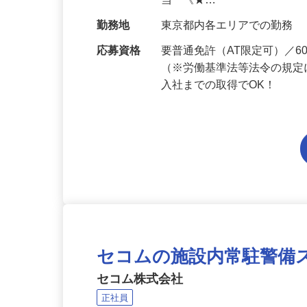
給与
月給223,800円～月給258,
当 《★…
勤務地
東京都内各エリアでの勤務
応募資格
要普通免許（AT限定可）／
（※労働基準法等法令の規定
入社までの取得でOK！
セコムの施設内常駐警備