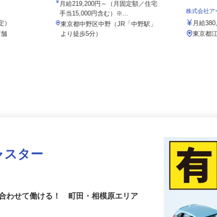
院
月給219,200円～（月固定額／住宅
株式会社
手当15,000円含む）※...
想定）
月給38
東京都中野区中野（JR「中野駅」
店舗
より徒歩5分）
東京都
ャスター
に合わせて働ける！ 町田・相模原エリア