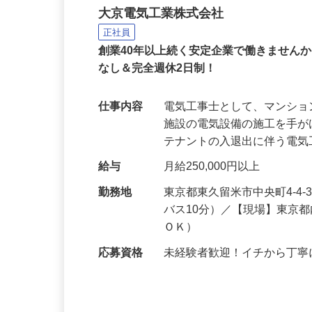
電気工事士スタッフ（見
大京電気工業株式会社
正社員
創業40年以上続く安定企業で働きません
なし＆完全週休2日制！
仕事内容
電気工事士として、マンシ
施設の電気設備の施工を手
テナントの入退出に伴う電
給与
月給250,000円以上
勤務地
東京都東久留米市中央町4-4
バス10分）／【現場】東京
ＯＫ）
応募資格
未経験者歓迎！イチから丁