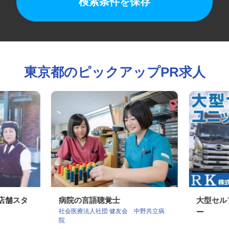
検索条件を保存
東京都のピックアップPR求人
の店舗スタ
病院の言語聴覚士
大型セ
社会医療法人社団 健友会 中野共立病
ー