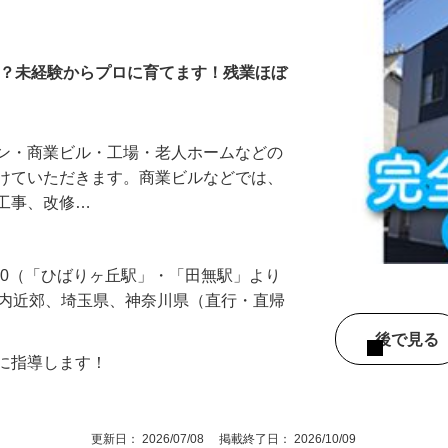
習い）
か？未経験からプロに育てます！残業ほぼ
ョン・商業ビル・工場・老人ホームなどの
がけていただきます。商業ビルなどでは、
気工事、改修…
-30（「ひばりヶ丘駅」・「田無駅」より
都内近郊、埼玉県、神奈川県（直行・直帰
後で見
寧に指導します！