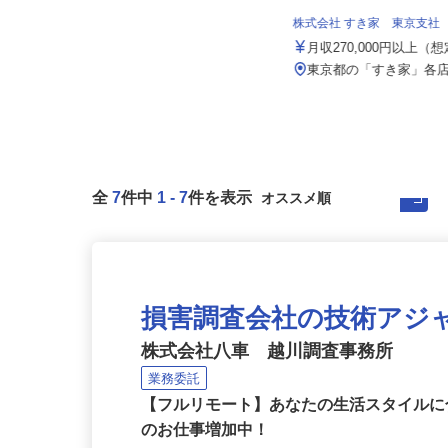
株式会社アールケイ商会
株式会社 すき家 東京支社
月給380,000円〜550,000円
月収270,000円以上（
東京都江東区辰巳3-21-16
東京都の「すき家」各
全
7
件中
1
-
7
件を表示
損害調査会社の技術アジ
株式会社八車 越川調査事務所
業務委託
【フルリモート】あなたの生活スタイル