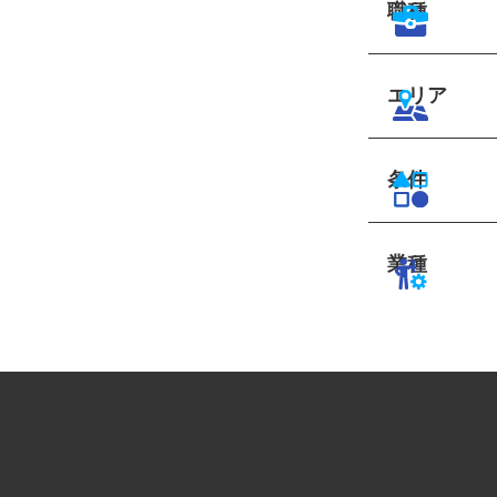
職種
エリア
条件
業種