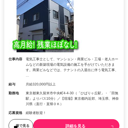
仕事内容
電気工事士として、マンション・商業ビル・工場・老人ホー
ムなどの新築現場の電気設備の施工を手がけていただきま
す。商業ビルなどでは、テナントの入退出に伴う電気工事、
…
給与
月給320,000円以上
勤務地
東京都東久留米市中央町4-4-30（「ひばりヶ丘駅」・「田無
駅」よりバス10分）／【現場】東京都内近郊、埼玉県、神奈
川県（直行・直帰ＯＫ）
応募資格
経験者歓迎！
詳細を見る
後で見る