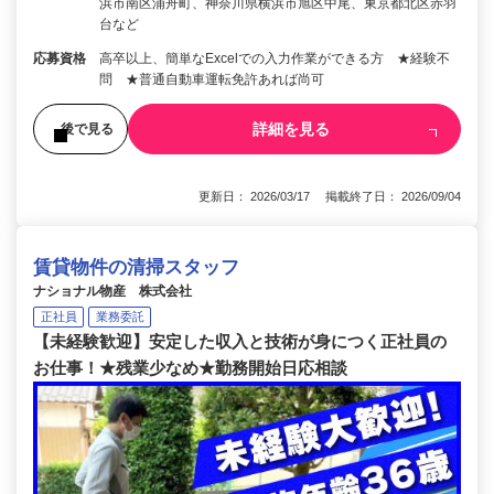
浜市南区浦舟町、神奈川県横浜市旭区中尾、東京都北区赤羽
台など
応募資格
高卒以上、簡単なExcelでの入力作業ができる方 ★経験不
問 ★普通自動車運転免許あれば尚可
詳細を見る
後で見る
更新日： 2026/03/17 掲載終了日： 2026/09/04
賃貸物件の清掃スタッフ
ナショナル物産 株式会社
正社員
業務委託
【未経験歓迎】安定した収入と技術が身につく正社員の
お仕事！★残業少なめ★勤務開始日応相談