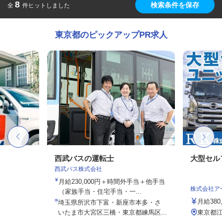
8
検索条件を保存
全
件ヒットしました
東京都のピックアップPR求人
西武バスの運転士
大型セル
西武バス株式会社
月給230,000円＋時間外手当＋他手当
株式会社ア
（家族手当・住宅手当・一...
月給380,
埼玉県所沢市下富・新座市本多・さ
いたま市大宮区三橋・東京都練馬区...
東京都江東