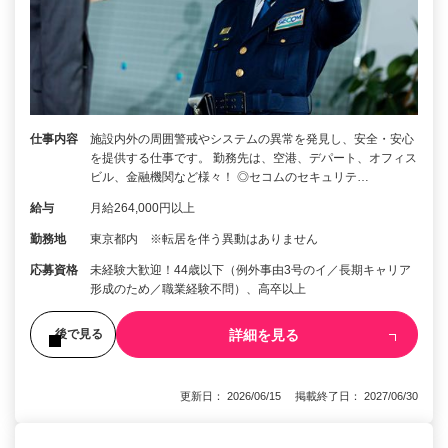
仕事内容
施設内外の周囲警戒やシステムの異常を発見し、安全・安心
を提供する仕事です。 勤務先は、空港、デパート、オフィス
ビル、金融機関など様々！ ◎セコムのセキュリテ…
給与
月給264,000円以上
勤務地
東京都内 ※転居を伴う異動はありません
応募資格
未経験大歓迎！44歳以下（例外事由3号のイ／長期キャリア
形成のため／職業経験不問）、高卒以上
詳細を見る
後で見る
更新日： 2026/06/15 掲載終了日： 2027/06/30