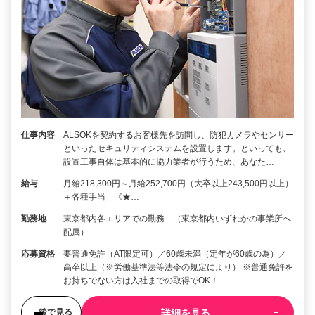
仕事内容
ALSOKを契約するお客様先を訪問し、防犯カメラやセンサー
といったセキュリティシステムを設置します。といっても、
設置工事自体は基本的に協力業者が行うため、あなた…
給与
月給218,300円～月給252,700円（大卒以上243,500円以上）
＋各種手当 《★…
勤務地
東京都内各エリアでの勤務 （東京都内いずれかの事業所へ
配属）
応募資格
要普通免許（AT限定可）／60歳未満（定年が60歳の為）／
高卒以上（※労働基準法等法令の規定により） ※普通免許を
お持ちでない方は入社までの取得でOK！
詳細を見る
後で見る