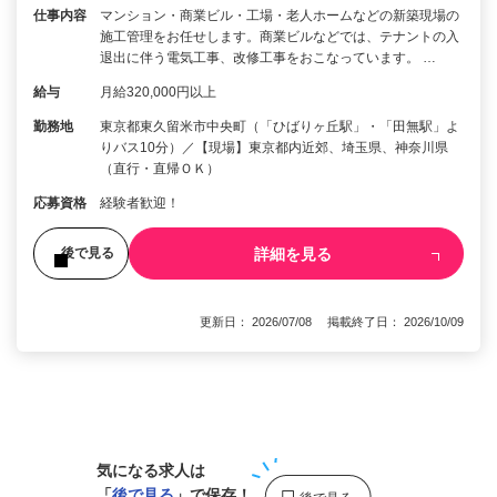
仕事内容
マンション・商業ビル・工場・老人ホームなどの新築現場の
施工管理をお任せします。商業ビルなどでは、テナントの入
退出に伴う電気工事、改修工事をおこなっています。 …
給与
月給320,000円以上
勤務地
東京都東久留米市中央町（「ひばりヶ丘駅」・「田無駅」よ
りバス10分）／【現場】東京都内近郊、埼玉県、神奈川県
（直行・直帰ＯＫ）
応募資格
経験者歓迎！
詳細を見る
後で見る
更新日： 2026/07/08 掲載終了日： 2026/10/09
1
気になる求人は
「
後で見る
」で保存！