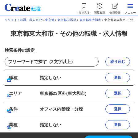
後で見る
閲覧履歴
会員登録
メニュー
クリエイト転職・求人TOP
＞
東京都
＞
東京都23区外
＞
東京都東大和市
＞
東京都東大和市・その他
東京都東大和市・その他の転職・求人情報
検索条件の設定
絞り込む
職種
指定しない
選択
エリア
東京都23区外(東大和市)
選択
条件
オフィス内禁煙・分煙
選択
業種
指定しない
選択