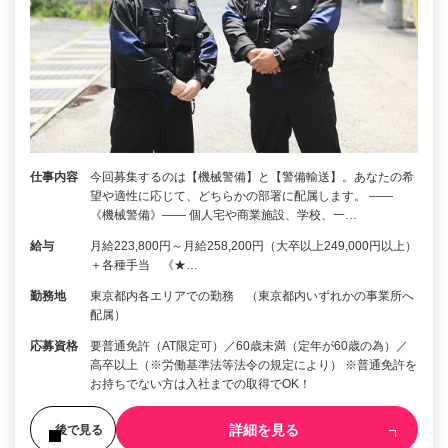
仕事内容
今回募集するのは【機械警備】と【警備輸送】。あなたの希
望や適性に応じて、どちらかの部署に配属します。 ――
《機械警備》―― 個人宅や商業施設、学校、一…
給与
月給223,800円～月給258,200円（大卒以上249,000円以上）
＋各種手当 《★…
勤務地
東京都内各エリアでの勤務 （東京都内いずれかの事業所へ
配属）
応募資格
要普通免許（AT限定可）／60歳未満（定年が60歳の為）／
高卒以上（※労働基準法等法令の規定により） ※普通免許を
お持ちでない方は入社までの取得でOK！
詳細を見る
後で見る