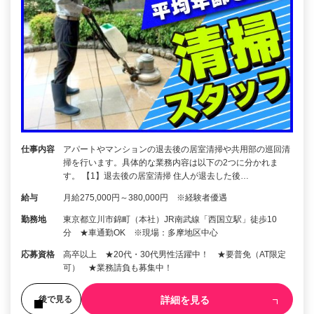
仕事内容
アパートやマンションの退去後の居室清掃や共用部の巡回清
掃を行います。具体的な業務内容は以下の2つに分かれま
す。 【1】退去後の居室清掃 住人が退去した後…
給与
月給275,000円～380,000円 ※経験者優遇
勤務地
東京都立川市錦町（本社）JR南武線「西国立駅」徒歩10
分 ★車通勤OK ※現場：多摩地区中心
応募資格
高卒以上 ★20代・30代男性活躍中！ ★要普免（AT限定
可） ★業務請負も募集中！
詳細を見る
後で見る