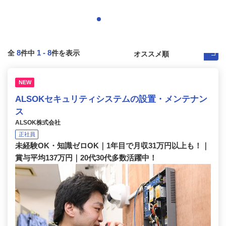
8
1
-
8
全
件中
件を表示
NEW
ALSOKセキュリティシステムの設置・メンテナン
ス
ALSOK株式会社
正社員
未経験OK・知識ゼロOK｜1年目で月収31万円以上も！｜
賞与平均137万円｜20代30代多数活躍中！