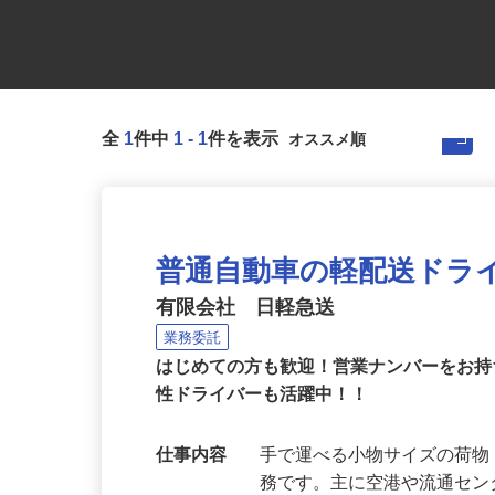
全
1
件中
1
-
1
件を表示
普通自動車の軽配送ドラ
有限会社 日軽急送
業務委託
はじめての方も歓迎！営業ナンバーをお
性ドライバーも活躍中！！
仕事内容
手で運べる小物サイズの荷