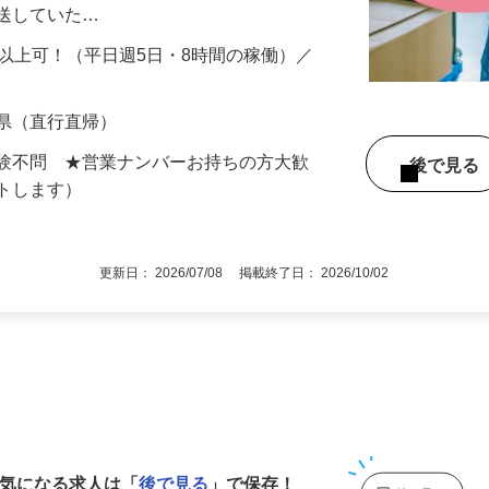
ンターなどで荷物を積み込み、神奈川県を
配送していた…
円以上可！（平日週5日・8時間の稼働）／
…
近県（直行直帰）
経験不問 ★営業ナンバーお持ちの方大歓
後で見
ートします）
更新日： 2026/07/08 掲載終了日： 2026/10/02
1