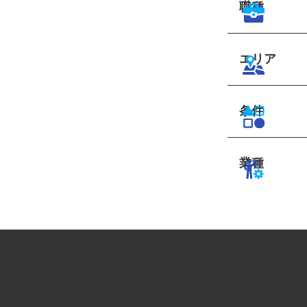
職種
エリア
条件
業種