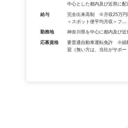
務です。主に空港や流通セ
中心とした都内及び近県に
給与
完全出来高制 ※月収25万
＜スポット便平均月収＞フ
勤務地
神奈川県を中心に都内及び
応募資格
要普通自動車運転免許 ※
迎（無い方は、当社がサポ