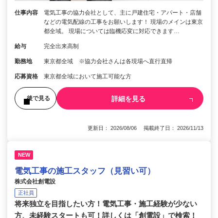
仕事内容
電気工事の協力会社として、主に戸建住宅・アパート・店舗
などの電気配線の工事をお願いします！ 現場のメインは東京
都全域。 現場については臨機応変に対応できます…
給与
完全出来高制
勤務地
東京都全域 ※協力会社さんは各現場へ直行直帰
応募資格
東京都全域において施工可能な方
詳細を見る
後で見る
更新日： 2026/08/06 掲載終了日： 2026/11/13
NEW
電気工事の施工スタッフ（見習い可）
株式会社創電設
正社員
将来独立を目指したい方！電気工事・施工経験が少ない
方、未経験スタートも可！詳しくは「創電設」で検索！