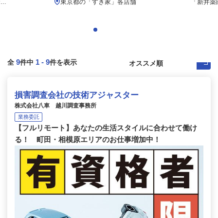
..
東京都の「すき家」各店舗
「新井薬
9
1
-
9
全
件中
件を表示
損害調査会社の技術アジャスター
株式会社八車 越川調査事務所
業務委託
【フルリモート】あなたの生活スタイルに合わせて働け
る！ 町田・相模原エリアのお仕事増加中！