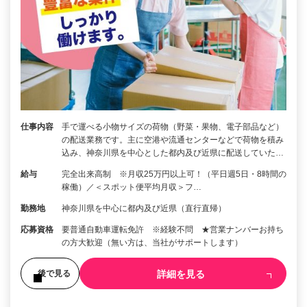
仕事内容
手で運べる小物サイズの荷物（野菜・果物、電子部品など）
の配送業務です。主に空港や流通センターなどで荷物を積み
込み、神奈川県を中心とした都内及び近県に配送していた…
給与
完全出来高制 ※月収25万円以上可！（平日週5日・8時間の
稼働）／＜スポット便平均月収＞フ…
勤務地
神奈川県を中心に都内及び近県（直行直帰）
応募資格
要普通自動車運転免許 ※経験不問 ★営業ナンバーお持ち
の方大歓迎（無い方は、当社がサポートします）
詳細を見る
後で見る