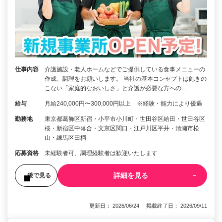
仕事内容
介護施設・老人ホームなどでご提供している食事メニューの
作成、調理をお願いします。 当社の基本コンセプトは飽きの
こない「家庭的なおいしさ」と介護が必要な方への…
給与
月給240,000円〜300,000円以上 ※経験・能力により優遇
勤務地
東京都葛飾区新宿・小平市小川町・世田谷区給田・世田谷区
桜・新宿区中落合・文京区関口・江戸川区平井・清瀬市松
山・練馬区田柄
応募資格
未経験者可、調理経験者は歓迎いたします
詳細を見る
後で見る
更新日： 2026/06/24 掲載終了日： 2026/09/11