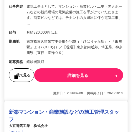
仕事内容
電気工事士として、マンション・商業ビル・工場・老人ホー
ムなどの新築現場の電気設備の施工を手がけていただきま
す。商業ビルなどでは、テナントの入退出に伴う電気工事、
…
給与
月給320,000円以上
勤務地
東京都東久留米市中央町4-4-30（「ひばりヶ丘駅」・「田無
駅」よりバス10分）／【現場】東京都内近郊、埼玉県、神奈
川県（直行・直帰ＯＫ）
応募資格
経験者歓迎！
詳細を見る
後で見る
更新日： 2026/07/08 掲載終了日： 2026/10/09
新築マンション・商業施設などの施工管理スタッ
フ
大京電気工業 株式会社