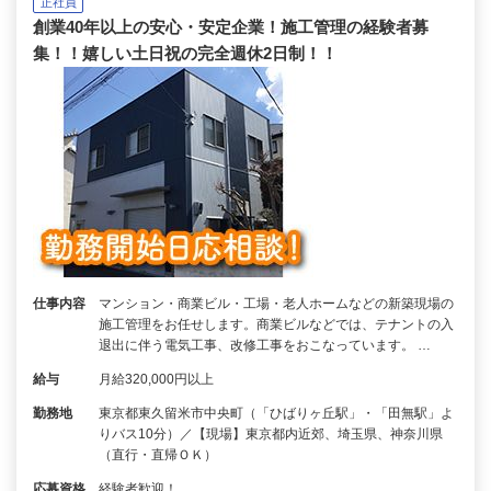
正社員
創業40年以上の安心・安定企業！施工管理の経験者募
集！！嬉しい土日祝の完全週休2日制！！
仕事内容
マンション・商業ビル・工場・老人ホームなどの新築現場の
施工管理をお任せします。商業ビルなどでは、テナントの入
退出に伴う電気工事、改修工事をおこなっています。 …
給与
月給320,000円以上
勤務地
東京都東久留米市中央町（「ひばりヶ丘駅」・「田無駅」よ
りバス10分）／【現場】東京都内近郊、埼玉県、神奈川県
（直行・直帰ＯＫ）
応募資格
経験者歓迎！