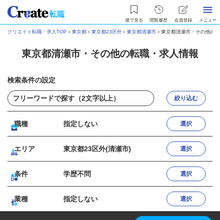
後で見る
閲覧履歴
会員登録
メニュー
クリエイト転職・求人TOP
＞
東京都
＞
東京都23区外
＞
東京都清瀬市
＞
東京都清瀬市・その他の転
東京都清瀬市・その他の転職・求人情報
検索条件の設定
絞り込む
職種
指定しない
選択
エリア
東京都23区外(清瀬市)
選択
条件
学歴不問
選択
業種
指定しない
選択