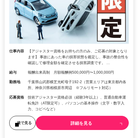
仕事内容
【アジャスター資格をお持ちの方のみ、ご応募の対象となり
ます】 事故にあった車の損害状態を鑑定し、事故の整合性を
確認して修理金額を確定させる損害調査です。 …
給与
報酬出来高制 月額報酬例500,000円〜1,000,000円
勤務地
千葉県山武郡横芝光町母子192-2（営業エリアは東京都内各
所、神奈川県相模原市周辺 ※フルリモート対応）
応募資格
技術アジャスター資格必須（経験3年以上）、普通自動車運
転免許（AT限定可）、パソコンの基本操作（文字・数字入
力、コピペなど）
詳細を見る
後で見る