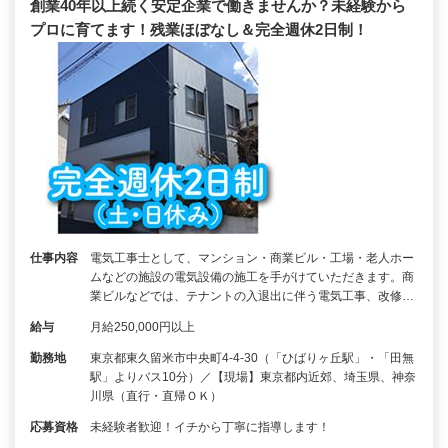
創業40年以上続く安定企業で働きませんか？未経験から
プロに育てます！残業ほぼなし＆完全週休2日制！
仕事内容
電気工事士として、マンション・商業ビル・工場・老人ホー
ムなどの施設の電気設備の施工を手がけていただきます。商
業ビルなどでは、テナントの入退出に伴う電気工事、改修…
給与
月給250,000円以上
勤務地
東京都東久留米市中央町4-4-30（「ひばりヶ丘駅」・「田無
駅」よりバス10分）／【現場】東京都内近郊、埼玉県、神奈
川県（直行・直帰ＯＫ）
応募資格
未経験者歓迎！イチから丁寧に指導します！