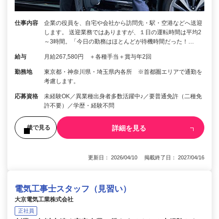
仕事内容
企業の役員を、自宅や会社から訪問先・駅・空港などへ送迎
します。 送迎業務ではありますが、１日の運転時間は平均2
～3時間。「今日の勤務はほとんどが待機時間だった！…
給与
月給267,580円 ＋各種手当＋賞与年2回
勤務地
東京都・神奈川県・埼玉県内各所 ※首都圏エリアで通勤を
考慮します。
応募資格
未経験OK／異業種出身者多数活躍中♪／要普通免許（二種免
許不要）／学歴・経験不問
詳細を見る
後で見る
更新日： 2026/04/10 掲載終了日： 2027/04/16
電気工事士スタッフ（見習い）
大京電気工業株式会社
正社員