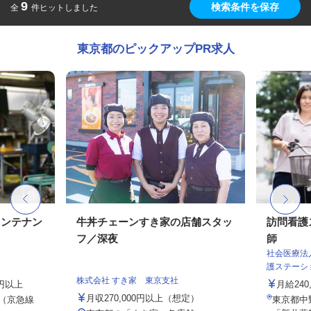
9
検索条件を保存
全
件ヒットしました
東京都のピックアップPR求人
メンテナン
牛丼チェーンすき家の店舗スタッ
訪問看護
フ／深夜
師
社会医療法
護ステーシ
株式会社 すき家 東京支社
0円以上
月給240
月収270,000円以上（想定）
2（京急線
東京都中